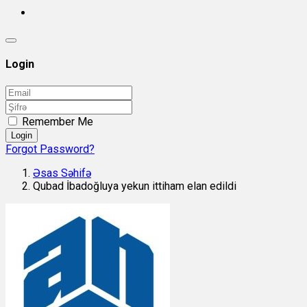
Login
Remember Me
Login
Forgot Password?
Əsas Səhifə
Qubad İbadoğluya yekun ittiham elan edildi