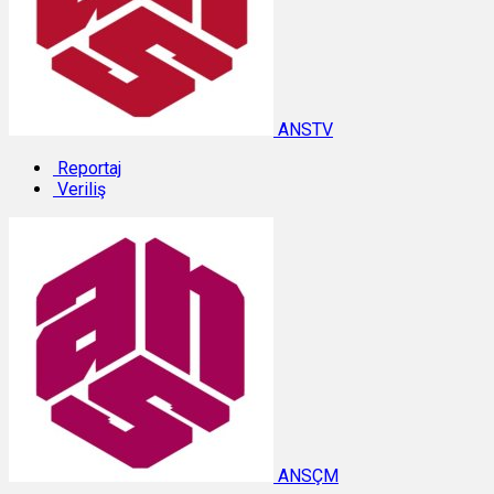
ANSTV
Reportaj
Veriliş
ANSÇM