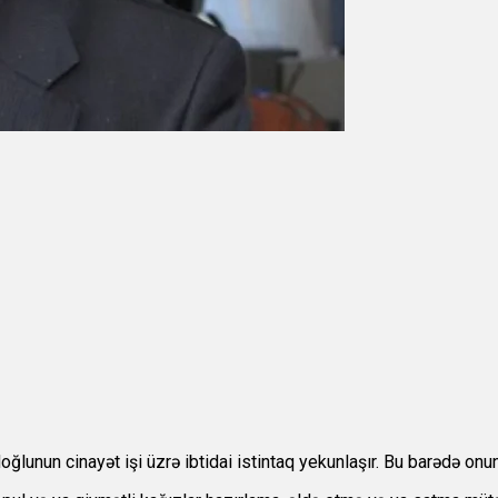
lunun cinayət işi üzrə ibtidai istintaq yekunlaşır. Bu barədə on