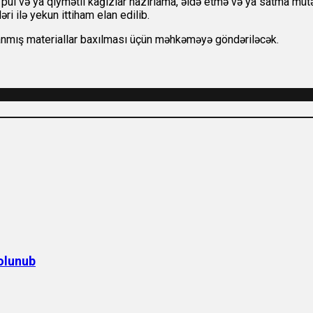
 pul və ya qiymətli kağızlar hazırlama, əldə etmə və ya satma mütə
i ilə yekun ittiham elan edilib.
oplanmış materiallar baxılması üçün məhkəməyə göndəriləcək.
olunub