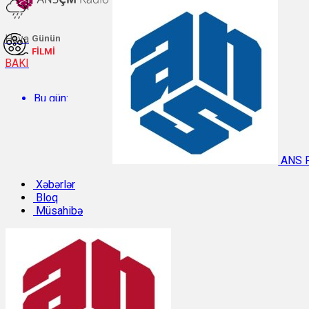
Hava
Günün
FİLMİ
BAKI
Bu gün:
Temperatur: 29.2°C. Rütubət: 48%.
ANS 
Sabah:
Xəbərlər
Bloq
Müsahibə
Temperatur: 31.1°C. Rütubət: 40%.