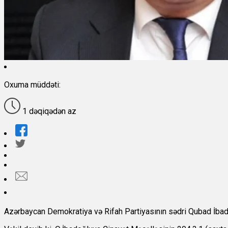
Oxuma müddəti:
1 dəqiqədən az
Azərbaycan Demokratiya və Rifah Partiyasının sədri Qubad İbadoğ