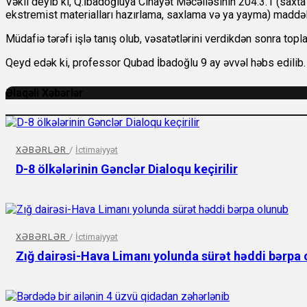
Vəkil deyib ki, Q.İbadoğluya Cinayət Məcəlləsinin 204.3.1 (saxta
ekstremist materialları hazırlama, saxlama və ya yayma) maddələr
Müdafiə tərəfi işlə tanış olub, vəsatətlərini verdikdən sonra t
Qeyd edək ki, professor Qubad İbadoğlu 9 ay əvvəl həbs edilib.
Əlaqəli Xəbərlər
XƏBƏRLƏR
/
İctimaiyyət
D-8 ölkələrinin Gənclər Dialoqu keçirilir
XƏBƏRLƏR
/
İctimaiyyət
Zığ dairəsi-Hava Limanı yolunda sürət həddi bərpa 