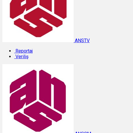
ANSTV
Reportaj
Veriliş