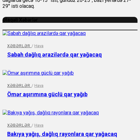
dağlarda gecə 10-15° isti, gündüz 20-25°, bəzi yerlərdə 27-
29° isti olacaq.
Əlaqəli Xəbərlər
XƏBƏRLƏR
/
Hava
Sabah dağlıq ərazilərdə qar yağacaq
XƏBƏRLƏR
/
Hava
Ömər aşırımına güclü qar yağıb
XƏBƏRLƏR
/
Hava
Bakıya yağış, dağlıq rayonlara qar yağacaq