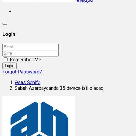
ANSÇM
Login
Remember Me
Login
Forgot Password?
Əsas Səhifə
Sabah Azərbaycanda 35 dərəcə isti olacaq