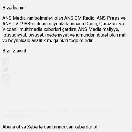
Bizə İnanın!
ANS Media-nın bölmələri olan ANS ÇM Radio, ANS Press və
ANS TV 1988-ci ildən milyonlarla insana Dəqiq, Qərəzsiz və
Vicdanlı multimedia xəbərləri çatdırır. ANS Media maliyyə,
iqtisadiyyat, siyasət, mədəniyyət və idmandan ibarət olan milli
və beynəlxalq analitik məqalələri təqdim edir.
Bizi İzləyin!
Abşeron rayonu, Qobu qəsəbəsi, Çingiz Mustafayev küç 311,
VÖEN:1700455151
Abunə ol və Xəbərlərdən birinci sən xəbərdar ol !