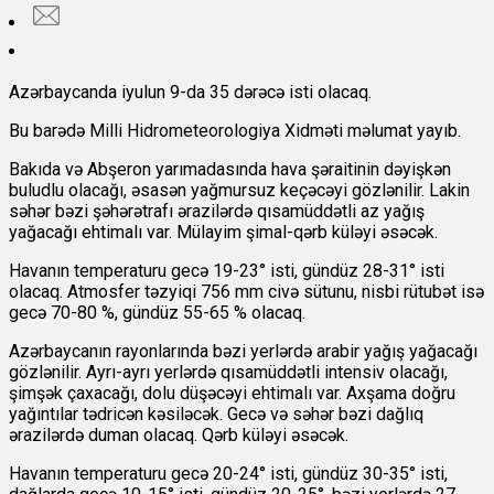
Azərbaycanda iyulun 9-da 35 dərəcə isti olacaq.
Bu barədə Milli Hidrometeorologiya Xidməti məlumat yayıb.
Bakıda və Abşeron yarımadasında hava şəraitinin dəyişkən
buludlu olacağı, əsasən yağmursuz keçəcəyi gözlənilir. Lakin
səhər bəzi şəhərətrafı ərazilərdə qısamüddətli az yağış
yağacağı ehtimalı var. Mülayim şimal-qərb küləyi əsəcək.
Havanın temperaturu gecə 19-23° isti, gündüz 28-31° isti
olacaq. Atmosfer təzyiqi 756 mm civə sütunu, nisbi rütubət isə
gecə 70-80 %, gündüz 55-65 % olacaq.
Azərbaycanın rayonlarında bəzi yerlərdə arabir yağış yağacağı
gözlənilir. Ayrı-ayrı yerlərdə qısamüddətli intensiv olacağı,
şimşək çaxacağı, dolu düşəcəyi ehtimalı var. Axşama doğru
yağıntılar tədricən kəsiləcək. Gecə və səhər bəzi dağlıq
ərazilərdə duman olacaq. Qərb küləyi əsəcək.
Havanın temperaturu gecə 20-24° isti, gündüz 30-35° isti,