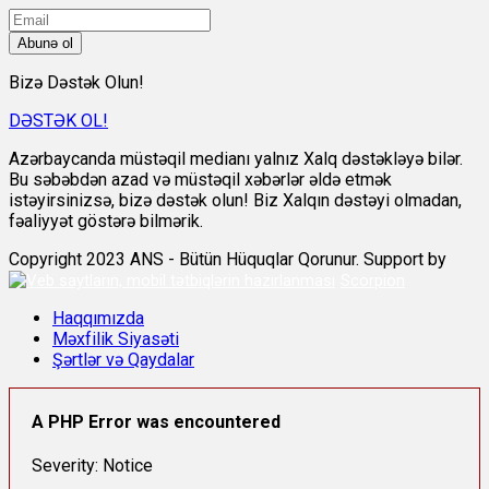
Abunə ol
Bizə Dəstək Olun!
DƏSTƏK OL!
Azərbaycanda müstəqil medianı yalnız Xalq dəstəkləyə bilər.
Bu səbəbdən azad və müstəqil xəbərlər əldə etmək
istəyirsinizsə, bizə dəstək olun! Biz Xalqın dəstəyi olmadan,
fəaliyyət göstərə bilmərik.
Copyright 2023 ANS - Bütün Hüquqlar Qorunur. Support by
Scorpion
Haqqımızda
Məxfilik Siyasəti
Şərtlər və Qaydalar
A PHP Error was encountered
Severity: Notice