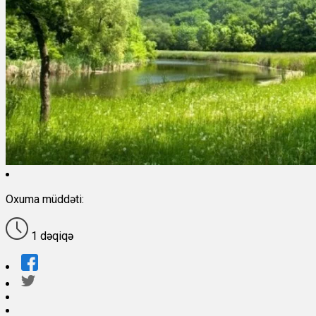
Oxuma müddəti:
1 dəqiqə