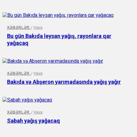
XƏBƏRLƏR
/
Hava
Bu gün Bakıda leysan yağış, rayonlara qar
yağacaq
XƏBƏRLƏR
/
Hava
Bakıda və Abşeron yarımadasında yağış yağır
XƏBƏRLƏR
/
Hava
Sabah yağış yağacaq