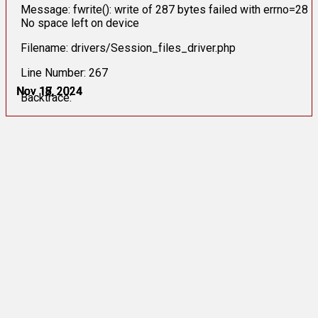
Message: fwrite(): write of 287 bytes failed with errno=28
No space left on device
Filename: drivers/Session_files_driver.php
Line Number: 267
Nov 16, 2024
Nov 17, 2024
Nov 17, 2024
Nov 18, 2024
Nov 18, 2024
Nov 18, 2024
Backtrace: