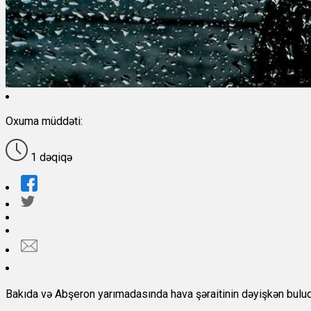
Oxuma müddəti:
1 dəqiqə
Bakıda və Abşeron yarımadasında hava şəraitinin dəyişkən buludlu 