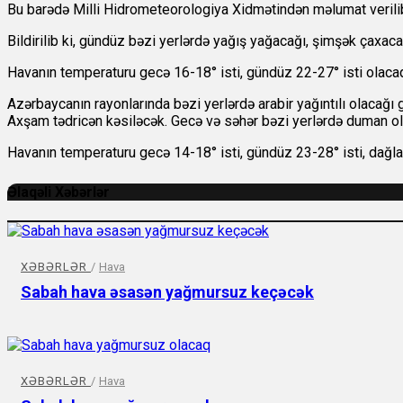
Bu barədə
Milli Hidrometeorologiya Xidmətindən məlumat verili
Bildirilib ki, gündüz bəzi yerlərdə yağış yağacağı, şimşək çaxac
Havanın temperaturu gecə 16-18° isti, gündüz 22-27° isti olaca
Azərbaycanın rayonlarında bəzi yerlərdə arabir yağıntılı olacağı g
Axşam tədricən kəsiləcək. Gecə və səhər bəzi yerlərdə duman ola
Havanın temperaturu gecə 14-18° isti, gündüz 23-28° isti, dağlar
Əlaqəli Xəbərlər
XƏBƏRLƏR
/
Hava
Sabah hava əsasən yağmursuz keçəcək
XƏBƏRLƏR
/
Hava