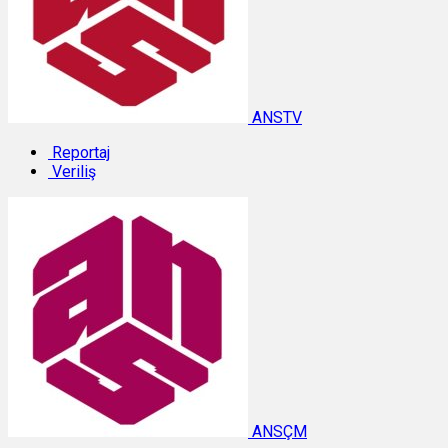
ANSTV
Reportaj
Veriliş
ANSÇM