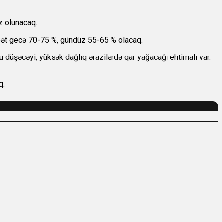
əz olunacaq.
ubət gecə 70-75 %, gündüz 55-65 % olacaq.
lu düşəcəyi, yüksək dağlıq ərazilərdə qar yağacağı ehtimalı var.
q.