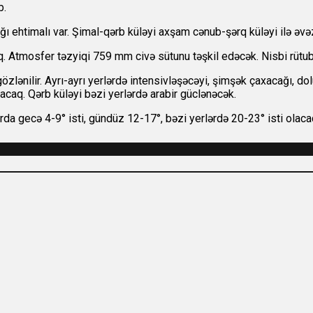
b.
ağı ehtimalı var. Şimal-qərb küləyi axşam cənub-şərq küləyi ilə əv
q. Atmosfer təzyiqi 759 mm civə sütunu təşkil edəcək. Nisbi rüt
özlənilir. Ayrı-ayrı yerlərdə intensivləşəcəyi, şimşək çaxacağı, do
caq. Qərb küləyi bəzi yerlərdə arabir güclənəcək.
da gecə 4-9° isti, gündüz 12-17°, bəzi yerlərdə 20-23° isti olaca