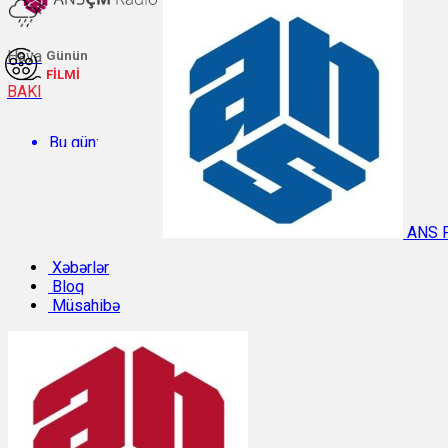
Hava
Günün
FİLMİ
BAKI
Bu gün:
Temperatur: 26.5°C. Rütubət: 64%.
ANS 
Sabah:
Xəbərlər
Bloq
Müsahibə
Temperatur: 29.8°C. Rütubət: 49%.