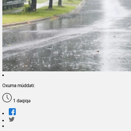
Oxuma müddəti:
1 dəqiqə