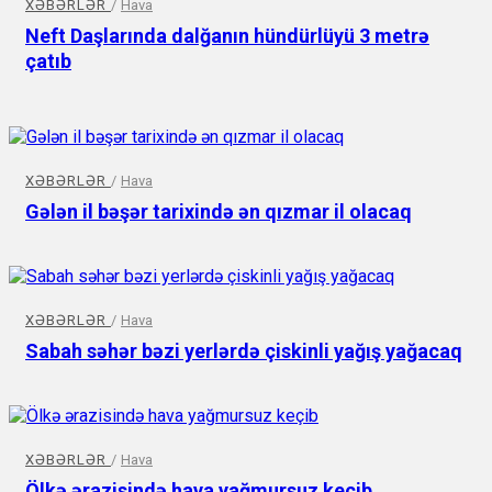
XƏBƏRLƏR
/
Hava
Neft Daşlarında dalğanın hündürlüyü 3 metrə
çatıb
XƏBƏRLƏR
/
Hava
Gələn il bəşər tarixində ən qızmar il ​​olacaq
XƏBƏRLƏR
/
Hava
Sabah səhər bəzi yerlərdə çiskinli yağış yağacaq
XƏBƏRLƏR
/
Hava
Ölkə ərazisində hava yağmursuz keçib