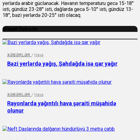
yerlərdə arabir güclənəcək. Havanın temperaturu gecə 15-18°
isti, gündüz 23-28° isti, dağlarda gecə 5-10° isti, gündüz 13-
18°, bəzi yerlərdə 20-25° isti olacaq.
Əlaqəli Xəbərlər
XƏBƏRLƏR
/
Hava
Bəzi yerlərdə yağış, Şahdağda isə qar yağır
XƏBƏRLƏR
/
Hava
Rayonlarda yağıntılı hava şəraiti müşahidə
olunur