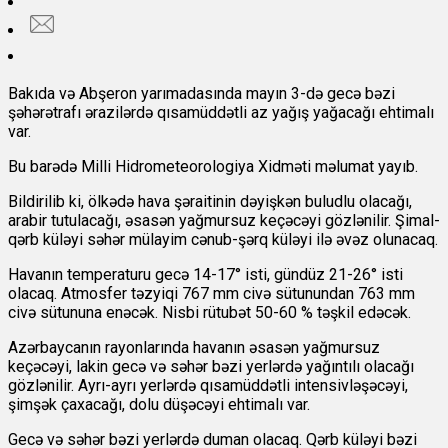
Bakıda və Abşeron yarımadasında mayın 3-də gecə bəzi
şəhərətrafı ərazilərdə qısamüddətli az yağış yağacağı ehtimalı
var.
Bu barədə Milli Hidrometeorologiya Xidməti məlumat yayıb.
Bildirilib ki, ölkədə hava şəraitinin dəyişkən buludlu olacağı,
arabir tutulacağı, əsasən yağmursuz keçəcəyi gözlənilir. Şimal-
qərb küləyi səhər mülayim cənub-şərq küləyi ilə əvəz olunacaq.
Havanın temperaturu gecə 14-17° isti, gündüz 21-26° isti
olacaq. Atmosfer təzyiqi 767 mm civə sütunundan 763 mm
civə sütununa enəcək. Nisbi rütubət 50-60 % təşkil edəcək.
Azərbaycanın rayonlarında havanın əsasən yağmursuz
keçəcəyi, lakin gecə və səhər bəzi yerlərdə yağıntılı olacağı
gözlənilir. Ayrı-ayrı yerlərdə qısamüddətli intensivləşəcəyi,
şimşək çaxacağı, dolu düşəcəyi ehtimalı var.
Gecə və səhər bəzi yerlərdə duman olacaq. Qərb küləyi bəzi