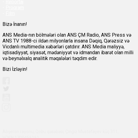
-
Reportaj
-
Proqram
-
Film
Bizə İnanın!
ANS Media-nın bölmələri olan ANS ÇM Radio, ANS Press və
ANS TV 1988-ci ildən milyonlarla insana Dəqiq, Qərəzsiz və
Vicdanlı multimedia xəbərləri çatdırır. ANS Media maliyyə,
iqtisadiyyat, siyasət, mədəniyyət və idmandan ibarət olan milli
və beynəlxalq analitik məqalələri təqdim edir.
Bizi İzləyin!
Abşeron rayonu, Qobu qəsəbəsi, Çingiz Mustafayev küç 311,
VÖEN:1700455151