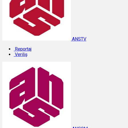
ANSTV
Reportaj
Veriliş