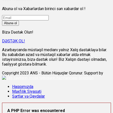
Abunə ol və Xəbərlərdən birinci sən xəbərdar ol !
Abunə ol
Bizə Dəstək Olun!
DƏSTƏK OL!
Azərbaycanda müstəqil medianı yalnız Xalq dəstəkləyə bilər.
Bu səbəbdən azad və müstəqil xəbərlər əldə etmək
istəyirsinizsə, bizə dəstək olun! Biz Xalqın dəstəyi olmadan,
fəaliyyət göstərə bilmərik.
Copyright 2023 ANS - Bütün Hüquqlar Qorunur. Support by
Scorpion
Haqqımızda
Məxfilik Siyasəti
Şərtlər və Qaydalar
A PHP Error was encountered