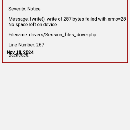
Severity: Notice
Message: fwrite(): write of 287 bytes failed with errno=28
No space left on device
Filename: drivers/Session_files_driver.php
Line Number: 267
Nov 12, 2024
Nov 12, 2024
Nov 13, 2024
Nov 14, 2024
Nov 14, 2024
Nov 15, 2024
Backtrace: