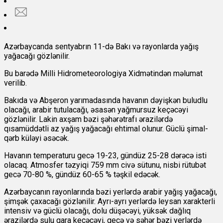
Azərbaycanda sentyabrın 11-də Bakı və rayonlarda yağış
yağacağı gözlənilir.
Bu barədə Milli Hidrometeorologiya Xidmətindən məlumat
verilib.
Bakıda və Abşeron yarımadasında havanın dəyişkən buludlu
olacağı, arabir tutulacağı, əsasən yağmursuz keçəcəyi
gözlənilir. Lakin axşam bəzi şəhərətrafı ərazilərdə
qısamüddətli az yağış yağacağı ehtimal olunur. Güclü şimal-
qərb küləyi əsəcək.
Havanın temperaturu gecə 19-23, gündüz 25-28 dərəcə isti
olacaq. Atmosfer təzyiqi 759 mm civə sütunu, nisbi rütubət
gecə 70-80 %, gündüz 60-65 % təşkil edəcək.
Azərbaycanın rayonlarında bəzi yerlərdə arabir yağış yağacağı,
şimşək çaxacağı gözlənilir. Ayrı-ayrı yerlərdə leysan xarakterli
intensiv və güclü olacağı, dolu düşəcəyi, yüksək dağlıq
ərazilərdə sulu qara keçəcəyi, gecə və səhər bəzi yerlərdə