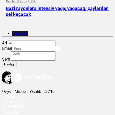
XƏBƏRLƏR
/
Hava
Bəzi rayonlara intensiv yağış yağacaq, çaylardan
sel keçəcək
Şərh yaz
Ad
Email
Şərh
Paylaş
Döyüş Alnınıza Yazılıb! 2/216
ANS
ÇM Radio
-
Yayım
- Proqram
ANS
PRESS
-
Xəbərlər