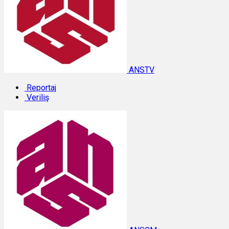
ANSTV
Reportaj
Veriliş