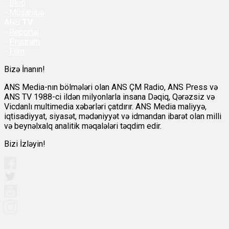
-
Bloq
-
Müsahibə
ANS
TV
-
Reportaj
-
Proqram
-
Film
Bizə İnanın!
ANS Media-nın bölmələri olan ANS ÇM Radio, ANS Press və
ANS TV 1988-ci ildən milyonlarla insana Dəqiq, Qərəzsiz və
Vicdanlı multimedia xəbərləri çatdırır. ANS Media maliyyə,
iqtisadiyyat, siyasət, mədəniyyət və idmandan ibarət olan milli
və beynəlxalq analitik məqalələri təqdim edir.
Bizi İzləyin!