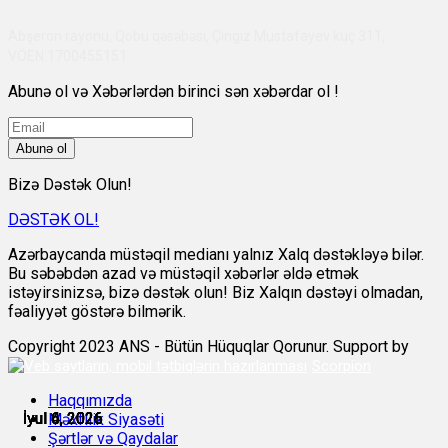
Abşeron rayonu, Qobu qəsəbəsi, Çingiz Mustafayev küç 311,
VÖEN:1700455151
Abunə ol və Xəbərlərdən birinci sən xəbərdar ol !
Abunə ol
Bizə Dəstək Olun!
DƏSTƏK OL!
Azərbaycanda müstəqil medianı yalnız Xalq dəstəkləyə bilər.
Bu səbəbdən azad və müstəqil xəbərlər əldə etmək
istəyirsinizsə, bizə dəstək olun! Biz Xalqın dəstəyi olmadan,
fəaliyyət göstərə bilmərik.
Copyright 2023 ANS - Bütün Hüquqlar Qorunur. Support by
Scorpion
Haqqımızda
İyul 4, 2026
İyul 4, 2026
İyul 6, 2026
İyul 6, 2026
İyul 6, 2026
İyul 6, 2026
Məxfilik Siyasəti
Şərtlər və Qaydalar