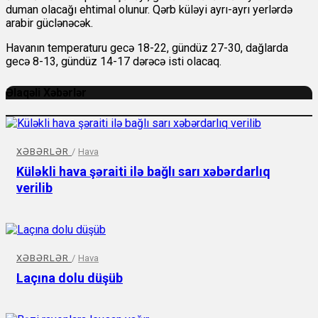
duman olacağı ehtimal olunur. Qərb küləyi ayrı-ayrı yerlərdə
arabir güclənəcək.
Havanın temperaturu gecə 18-22, gündüz 27-30, dağlarda
gecə 8-13, gündüz 14-17 dərəcə isti olacaq.
Əlaqəli Xəbərlər
XƏBƏRLƏR
/
Hava
Küləkli hava şəraiti ilə bağlı sarı xəbərdarlıq
verilib
XƏBƏRLƏR
/
Hava
Laçına dolu düşüb