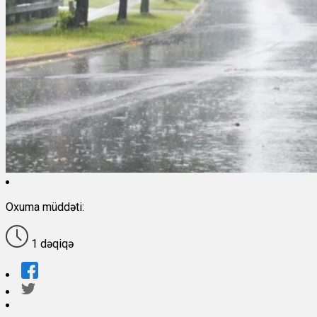
Oxuma müddəti:
1 dəqiqə