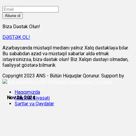
Abunə ol
Bizə Dəstək Olun!
DƏSTƏK OL!
Azərbaycanda müstəqil medianı yalnız Xalq dəstəkləyə bilər.
Bu səbəbdən azad və müstəqil xəbərlər əldə etmək
istəyirsinizsə, bizə dəstək olun! Biz Xalqın dəstəyi olmadan,
fəaliyyət göstərə bilmərik.
Copyright 2023 ANS - Bütün Hüquqlar Qorunur. Support by
Scorpion
Haqqımızda
Nov 28, 2024
Nov 28, 2024
Nov 28, 2024
Nov 29, 2024
Nov 29, 2024
Nov 30, 2024
Məxfilik Siyasəti
Şərtlər və Qaydalar