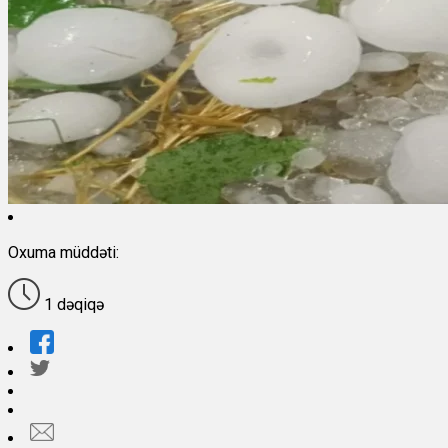
Oxuma müddəti:
1 dəqiqə