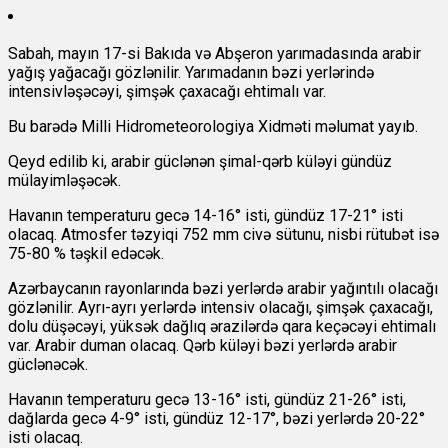
Sabah, mayın 17-si Bakıda və Abşeron yarımadasında arabir
yağış yağacağı gözlənilir. Yarımadanın bəzi yerlərində
intensivləşəcəyi, şimşək çaxacağı ehtimalı var.
Bu barədə Milli Hidrometeorologiya Xidməti məlumat yayıb.
Qeyd edilib ki, arabir güclənən şimal-qərb küləyi gündüz
mülayimləşəcək.
Havanın temperaturu gecə 14-16° isti, gündüz 17-21° isti
olacaq. Atmosfer təzyiqi 752 mm civə sütunu, nisbi rütubət isə
75-80 % təşkil edəcək.
Azərbaycanın rayonlarında bəzi yerlərdə arabir yağıntılı olacağı
gözlənilir. Ayrı-ayrı yerlərdə intensiv olacağı, şimşək çaxacağı,
dolu düşəcəyi, yüksək dağlıq ərazilərdə qara keçəcəyi ehtimalı
var. Arabir duman olacaq. Qərb küləyi bəzi yerlərdə arabir
güclənəcək.
Havanın temperaturu gecə 13-16° isti, gündüz 21-26° isti,
dağlarda gecə 4-9° isti, gündüz 12-17°, bəzi yerlərdə 20-22°
isti olacaq.