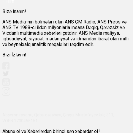
-
Film
Bizə İnanın!
ANS Media-nın bölmələri olan ANS ÇM Radio, ANS Press və
ANS TV 1988-ci ildən milyonlarla insana Dəqiq, Qərəzsiz və
Vicdanlı multimedia xəbərləri çatdırır. ANS Media maliyyə,
iqtisadiyyat, siyasət, mədəniyyət və idmandan ibarət olan milli
və beynəlxalq analitik məqalələri təqdim edir.
Bizi İzləyin!
Abşeron rayonu, Qobu qəsəbəsi, Çingiz Mustafayev küç 311,
VÖEN:1700455151
Abunə ol və Xəbərlərdən birinci sən xəbərdar ol !