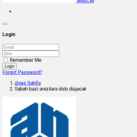
ANSÇM
Login
Remember Me
Login
Forgot Password?
Əsas Səhifə
Sabah bəzi ərazilərə dolu düşəcək