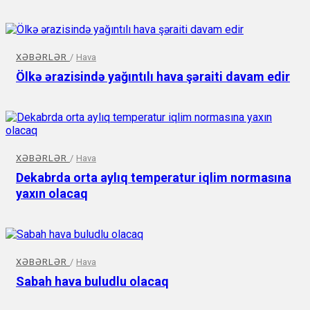
XƏBƏRLƏR
/
Hava
Ölkə ərazisində yağıntılı hava şəraiti davam edir
XƏBƏRLƏR
/
Hava
Dekabrda orta aylıq temperatur iqlim normasına
yaxın olacaq
XƏBƏRLƏR
/
Hava
Sabah hava buludlu olacaq