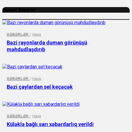
Əlaqəli Xəbərlər
XƏBƏRLƏR
/
Hava
Bəzi rayonlarda duman görünüşü
məhdudlaşdırıb
XƏBƏRLƏR
/
Hava
Bəzi çaylardan sel keçəcək
XƏBƏRLƏR
/
Hava
Küləklə bağlı sarı xəbərdarlıq verildi