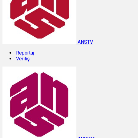
ANSTV
Reportaj
Veriliş