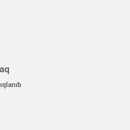
caq
ıqlanıb