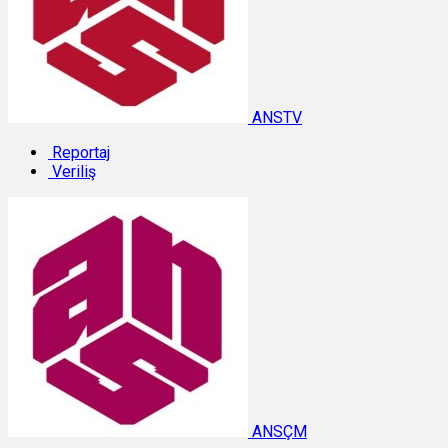
ANSTV
Reportaj
Veriliş
ANSÇM