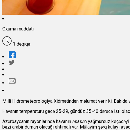
Oxuma müddəti:
1 dəqiqə
Milli Hidrometeorologiya Xidmətindən məlumat verir ki, Bakıda v
Havanın temperaturu gecə 25-29, gündüz 35-40 dərəcə isti olac
Azərbaycanın rayonlarında havanın əsasən yağmursuz keçəcəyi gö
bəzi arabir duman olacağı ehtimalı var. Mülayim şərq küləyi əsəc