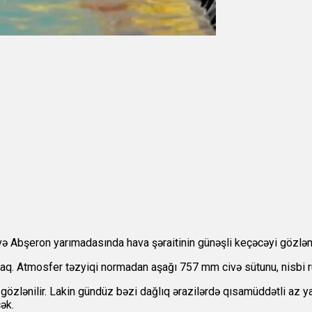
ə Abşeron yarımadasında hava şəraitinin günəşli keçəcəyi gözlənil
aq. Atmosfer təzyiqi normadan aşağı 757 mm civə sütunu, nisbi r
zlənilir. Lakin gündüz bəzi dağlıq ərazilərdə qısamüddətli az y
ək.