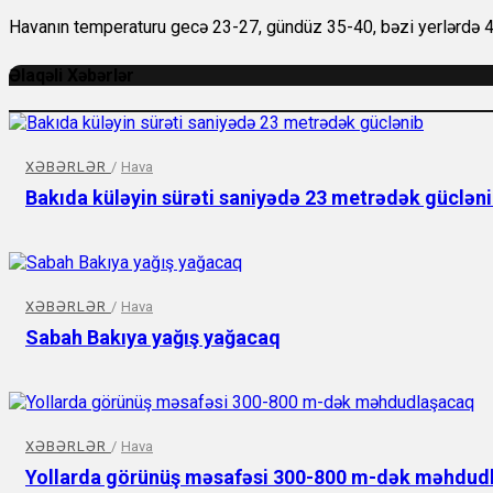
Havanın temperaturu gecə 23-27, gündüz 35-40, bəzi yerlərdə 4
Əlaqəli Xəbərlər
XƏBƏRLƏR
/
Hava
Bakıda küləyin sürəti saniyədə 23 metrədək güclən
XƏBƏRLƏR
/
Hava
Sabah Bakıya yağış yağacaq
XƏBƏRLƏR
/
Hava
Yollarda görünüş məsafəsi 300-800 m-dək məhdud