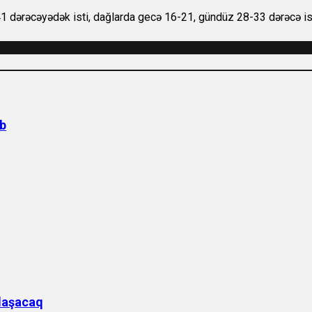
1 dərəcəyədək isti, dağlarda gecə 16-21, gündüz 28-33 dərəcə ist
ib
laşacaq