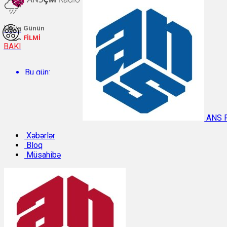
Hava
Günün
FİLMİ
BAKI
Bu gün:
Temperatur: 28.6°C. Rütubət: 54%.
ANS 
Sabah:
Xəbərlər
Bloq
Müsahibə
Temperatur: 29.7°C. Rütubət: 48%.