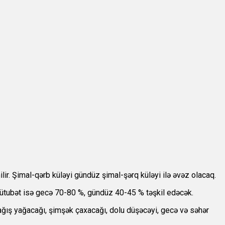
ir. Şimal-qərb küləyi gündüz şimal-şərq küləyi ilə əvəz olacaq.
ütubət isə gecə 70-80 %, gündüz 40-45 % təşkil edəcək.
ağış yağacağı, şimşək çaxacağı, dolu düşəcəyi, gecə və səhər