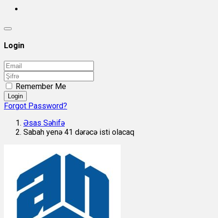
Login
Remember Me
Login
Forgot Password?
Əsas Səhifə
Sabah yenə 41 dərəcə isti olacaq