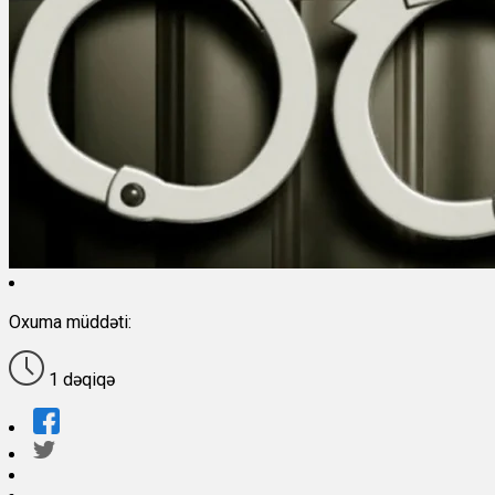
Oxuma müddəti:
1 dəqiqə