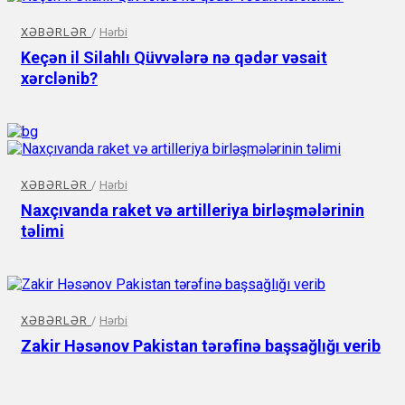
XƏBƏRLƏR
/
Hərbi
Keçən il Silahlı Qüvvələrə nə qədər vəsait
xərclənib?
XƏBƏRLƏR
/
Hərbi
Naxçıvanda raket və artilleriya birləşmələrinin
təlimi
XƏBƏRLƏR
/
Hərbi
Zakir Həsənov Pakistan tərəfinə başsağlığı verib