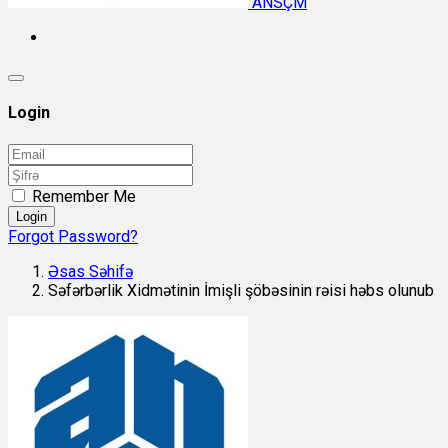
ANSÇM
Login
Remember Me
Login
Forgot Password?
Əsas Səhifə
Səfərbərlik Xidmətinin İmişli şöbəsinin rəisi həbs olunub