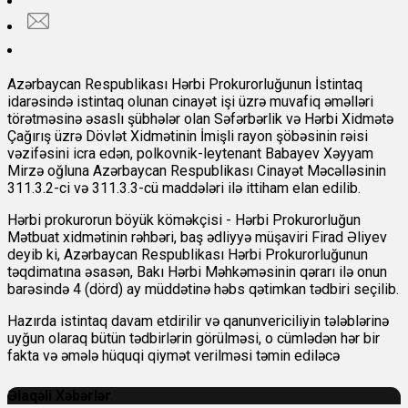
Azərbaycan Respublikası Hərbi Prokurorluğunun İstintaq
idarəsində istintaq olunan cinayət işi üzrə muvafiq əməlləri
törətməsinə əsaslı şübhələr olan Səfərbərlik və Hərbi Xidmətə
Çağırış üzrə Dövlət Xidmətinin İmişli rayon şöbəsinin rəisi
vəzifəsini icra edən, polkovnik-leytenant Babayev Xəyyam
Mirzə oğluna Azərbaycan Respublikası Cinayət Məcəlləsinin
311.3.2-ci və 311.3.3-cü maddələri ilə ittiham elan edilib.
Hərbi prokurorun böyük köməkçisi - Hərbi Prokurorluğun
Mətbuat xidmətinin rəhbəri, baş ədliyyə müşaviri Firad Əliyev
deyib ki, Azərbaycan Respublikası Hərbi Prokurorluğunun
təqdimatına əsasən, Bakı Hərbi Məhkəməsinin qərarı ilə onun
barəsində 4 (dörd) ay müddətinə həbs qətimkan tədbiri seçilib.
Hazırda istintaq davam etdirilir və qanunvericiliyin tələblərinə
uyğun olaraq bütün tədbirlərin görülməsi, o cümlədən hər bir
fakta və əmələ hüquqi qiymət verilməsi təmin ediləcə
Əlaqəli Xəbərlər