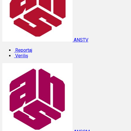
ANSTV
Reportaj
Veriliş