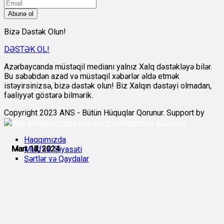
Abunə ol
Bizə Dəstək Olun!
DƏSTƏK OL!
Azərbaycanda müstəqil medianı yalnız Xalq dəstəkləyə bilər.
Bu səbəbdən azad və müstəqil xəbərlər əldə etmək
istəyirsinizsə, bizə dəstək olun! Biz Xalqın dəstəyi olmadan,
fəaliyyət göstərə bilmərik.
Copyright 2023 ANS - Bütün Hüquqlar Qorunur. Support by
Scorpion
Haqqımızda
Mart 13, 2024
Mart 14, 2024
Mart 15, 2024
Mart 15, 2024
Mart 15, 2024
Mart 17, 2024
Məxfilik Siyasəti
Şərtlər və Qaydalar