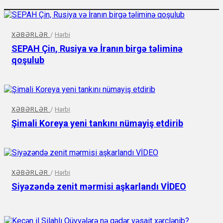
XƏBƏRLƏR
/
Hərbi
SEPAH Çin, Rusiya və İranın birgə təliminə
qoşulub
XƏBƏRLƏR
/
Hərbi
Şimali Koreya yeni tankını nümayiş etdirib
XƏBƏRLƏR
/
Hərbi
Siyəzəndə zenit mərmisi aşkarlandı VİDEO