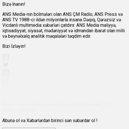
Bizə İnanın!
ANS Media-nın bölmələri olan ANS ÇM Radio, ANS Press və
ANS TV 1988-ci ildən milyonlarla insana Dəqiq, Qərəzsiz və
Vicdanlı multimedia xəbərləri çatdırır. ANS Media maliyyə,
iqtisadiyyat, siyasət, mədəniyyət və idmandan ibarət olan milli
və beynəlxalq analitik məqalələri təqdim edir.
Bizi İzləyin!
Abşeron rayonu, Qobu qəsəbəsi, Çingiz Mustafayev küç 311,
VÖEN:1700455151
Abunə ol və Xəbərlərdən birinci sən xəbərdar ol !