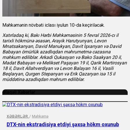
Məhkəmənin növbəti iclası iyulun 10-da keçiriləcək.
Xatırladaq ki, Bakı Hərbi Məhkəməsinin 5 fevral 2026-cı il
tarixli hökmünə əsasən, Arayik Harutyunyan, Levon
Mnatsakanyan, David Manukyan, Davit İşxanyan və David
Babayan ömürlük azadlıqdan məhrumetmə cəzasına
məhkum ediliblər. Arkadi Qukasyan və Bako Saakyan 20 il,
Madat Babayan və Melikset Paşayan 19 il, Qarik Martirosyan
18 il, Davit Allahverdiyan və Levon Balayan 16 il, Vasili
Beqlaryan, Qurgen Stepanyan və Erik Qazaryan isə 15 il
müddətinə azadlıqdan məhrum ediliblər.
Əlaqəli Xəbərlər
XƏBƏRLƏR
/
Məhkəmə
DTX-nin ekstradisiya etdiyi şəxsə hökm oxunub