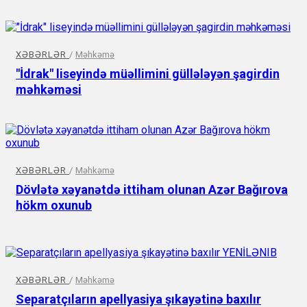
XƏBƏRLƏR
/
Məhkəmə
"İdrak" liseyində müəllimini güllələyən şagirdin
məhkəməsi
XƏBƏRLƏR
/
Məhkəmə
Dövlətə xəyanətdə ittiham olunan Azər Bağırova
hökm oxunub
XƏBƏRLƏR
/
Məhkəmə
Separatçıların apellyasiya şıkayətinə baxılır