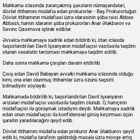
Məhkəmə iclasında zərərçəkmiş şəxslərin nümayəndələri,
dövlət ittihamını müdafiə edən prokurorlar - Baş Prokurorluğun
Dövlət ittihamının müdafiəsi üzrə idarəsinin şöbə rəisi Abbas
Abbaslı, həmin idarənin şöbə prokurorları Anar Ələkbərov və
Sevinc Qasımova iştirak ediblər.
Əvvəlcə məhkəməyə sədrlik edən bildirib ki, ötən iclasda
təqsirləndirilən Davit İşxanyanın müdafiəçisi vasitəsilə təqdim
olunan vəsatətin tərcüməsi məhkəməyə təqdim edilib.
Daha sonra məhkəmə çıxışları davam etdirilib.
Çıxış edən David Babayan əvvəlki məhkəmə iclasında olduğu
kimi, ona elan olunmuş ittihamlar üzrə özünü təqsirli
bilmədiyini söyləyib.
Məhkəmədə bildirilib ki, təqsirləndirilən Davit İşxanyanın
ərizələri müdafiəçisi vasitəsilə təqdim olunub. O, həmçinin
müdafiəçisi ilə görüşmək istədiyini deyib. Məhkəməyə sədrlik
edən onun müdafiəçisi ilə konfidensial görüş keçirməsi üçün
şəraitin yaradılacağını qeyd edib.
Dövlət ittihamını müdafiə edən prokuror Anar Ələkbərov qeyd
edib ki, müdafiə tərəfinin qaldırdığı məsələ üzrə mövqe artıq