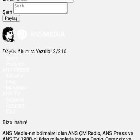
Şərh
Paylaş
Döyüş Alnınıza Yazılıb! 2/216
ANS
ÇM Radio
-
Yayım
- Proqram
ANS
PRESS
-
Xəbərlər
-
Bloq
-
Müsahibə
ANS
TV
-
Reportaj
-
Proqram
-
Film
Bizə İnanın!
ANS Media-nın bölmələri olan ANS ÇM Radio, ANS Press və
ANS TV 1988-ci ildən milyonlarla insana Dəqiq, Qərəzsiz və