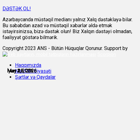
DƏSTƏK OL!
Azərbaycanda müstəqil medianı yalnız Xalq dəstəkləyə bilər.
Bu səbəbdən azad və müstəqil xəbərlər əldə etmək
istəyirsinizsə, bizə dəstək olun! Biz Xalqın dəstəyi olmadan,
fəaliyyət göstərə bilmərik.
Copyright 2023 ANS - Bütün Hüquqlar Qorunur. Support by
Scorpion
Haqqımızda
May 22, 2026
May 25, 2026
May 25, 2026
May 26, 2026
İyun 2, 2026
İyun 4, 2026
Məxfilik Siyasəti
Şərtlər və Qaydalar