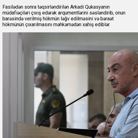
Fasilədən sonra təqsirləndirilən Arkadi Qukasyanın
müdafiəçiləri çıxış edərək arqumentlərini səsləndirib, onun
barəsində verilmiş hökmün ləğv edilməsini və bəraət
hökmünün çıxarılmasını məhkəmədən xahiş ediblər.