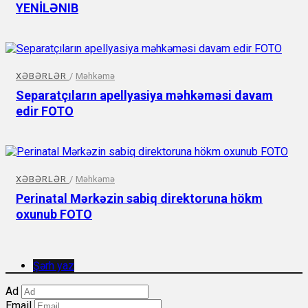
YENİLƏNIB
XƏBƏRLƏR
/
Məhkəmə
Separatçıların apellyasiya məhkəməsi davam
edir FOTO
XƏBƏRLƏR
/
Məhkəmə
Perinatal Mərkəzin sabiq direktoruna hökm
oxunub FOTO
Şərh yaz
Ad
Email