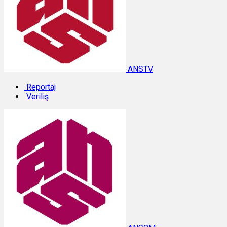
ANSTV
Reportaj
Veriliş