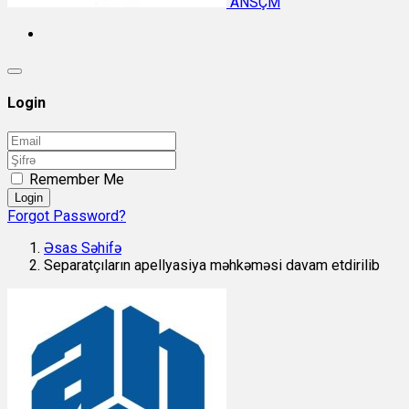
ANSÇM
Login
Remember Me
Login
Forgot Password?
Əsas Səhifə
Separatçıların apellyasiya məhkəməsi davam etdirilib