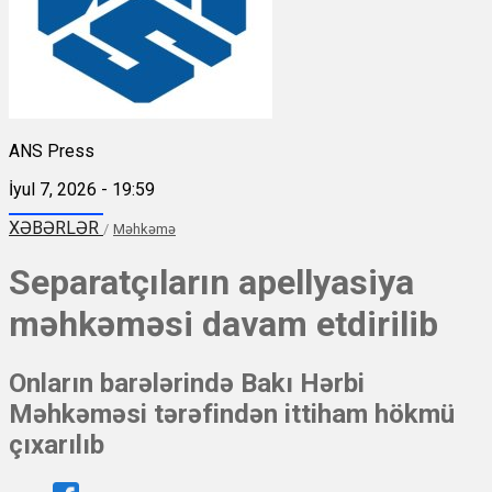
ANS Press
İyul 7, 2026 - 19:59
XƏBƏRLƏR
/
Məhkəmə
Separatçıların apellyasiya
məhkəməsi davam etdirilib
Onların barələrində Bakı Hərbi
Məhkəməsi tərəfindən ittiham hökmü
çıxarılıb