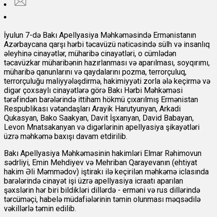
İyulun 7-də Bakı Apellyasiya Məhkəməsində Ermənistanın
Azərbaycana qarşı hərbi təcavüzü nəticəsində sülh və insanlıq
əleyhinə cinayətlər, müharibə cinayətləri, o cümlədən
təcavüzkar müharibənin hazırlanması və aparılması, soyqırımı,
müharibə qanunlarını və qaydalarını pozma, terrorçuluq,
terrorçuluğu maliyyələşdirmə, hakimiyyəti zorla ələ keçirmə və
digər çoxsaylı cinayətlərə görə Bakı Hərbi Məhkəməsi
tərəfindən barələrində ittiham hökmü çıxarılmış Ermənistan
Respublikası vətəndaşları Arayik Harutyunyan, Arkadi
Qukasyan, Bako Saakyan, Davit İşxanyan, David Babayan,
Levon Mnatsakanyan və digərlərinin apellyasiya şikayətləri
üzrə məhkəmə baxışı davam etdirilib.
Bakı Apellyasiya Məhkəməsinin hakimləri Elmar Rəhimovun
sədrliyi, Emin Mehdiyev və Mehriban Qarayevanın (ehtiyat
hakim Əli Məmmədov) iştirakı ilə keçirilən məhkəmə iclasında
barələrində cinayət işi üzrə apellyasiya icraatı aparılan
şəxslərin hər biri bildikləri dillərdə - erməni və rus dillərində
tərcüməçi, habelə müdafiələrinin təmin olunması məqsədilə
vəkillərlə təmin edilib.