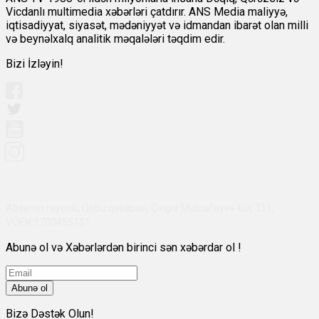
Vicdanlı multimedia xəbərləri çatdırır. ANS Media maliyyə,
iqtisadiyyat, siyasət, mədəniyyət və idmandan ibarət olan milli
və beynəlxalq analitik məqalələri təqdim edir.
Bizi İzləyin!
Abşeron rayonu, Qobu qəsəbəsi, Çingiz Mustafayev küç 311,
VÖEN:1700455151
Abunə ol və Xəbərlərdən birinci sən xəbərdar ol !
Abunə ol
Bizə Dəstək Olun!