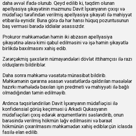
daha əvvəl ifadə olunub. Qeyd edilib ki, təqdim olunan
apellyasiya şikayətinin məzmunu Davit İşxanyanın çıxışı və
müdafiəçi tərəfindən verilmiş apellyasiya şikayəti ilə mahiyyət
etibarilə eynidir. Buna görə də hər hansı hüquq pozuntusunun
baş verməsi barədə iddialar əsassızdır.
Prokuror məhkəmədən həmin iki abzasın apellyasiya
şikayətinə əlavə kimi qəbul edilməsini və işə həmin şikayətlə
birlikdə baxılmasını xahiş edib.
Zərərçəkmiş şəxslərin nümayəndələri dövlət ittihamçısı ilə razı
olduqlarını bildiriblər.
Daha sonra məhkəmə vəsatətə münasibət bildirib.
Məhkəmənin qərarına əsasən vəsatətlərdə qaldırılan məsələlər
hazırkı mərhələdə baxılan işin predmeti və mahiyyəti ilə bağlı
olmadığından təmin edilməyib.
Ardınca təqsirləndirilən Davit İşxanyanın müdafiəçisi ilə
konfidensial görüş keçirməsi ü Arkadi Qukasyanın
müdafiəçiləri çıxış edərək arqumentlərini səsləndirib, onun
barəsində verilmiş hökmün ləğv edilməsini və bəraət
hökmünün çıxarılmasını məhkəmədən xahiş ediblər.çün iclasda
fasilə elan edilib.