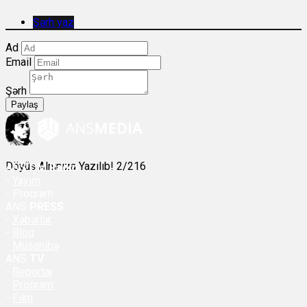
Şərh yaz
Ad
Email
Şərh
Paylaş
Döyüş Alnınıza Yazılıb! 2/216
ANS
ÇM Radio
-
Yayım
- Proqram
ANS
PRESS
-
Xəbərlər
-
Bloq
-
Müsahibə
ANS
TV
-
Reportaj
-
Proqram
-
Film