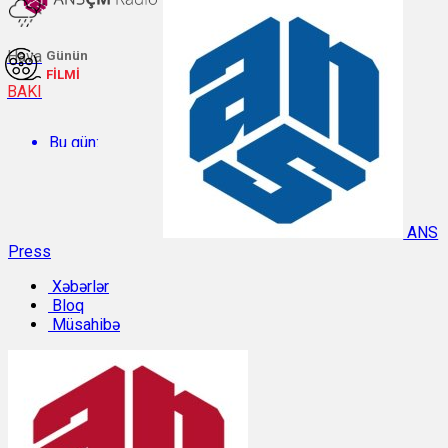
Hava
Günün
FİLMİ
BAKI
Bu gün:
Temperatur: 29.9°C. Rütubət: 45%.
ANS
Press
Sabah:
Xəbərlər
Bloq
Temperatur: 28.6°C. Rütubət: 54%.
Müsahibə