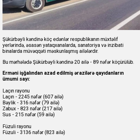
Şükürbəyli kəndinə köç edənlər respublikanın müxtəlif
yerlərində, əsasən yataqxanalarda, sanatoriya və inzibati
binalarda müvəqqəti məskunlaşmış ailələrdir.
Bu mərhələdə Şükürbəyli kəndinə 20 ailə - 89 nəfər köçürülüb.
Erməni işğalından azad edilmiş ərazilərə qayıdanların
ümumi sayı:
L
a
çın rayonu
Laçın - 2245 nəfər (607 ailə)
Bəylik - 316 nəfər (79 ailə)
Zabux - 823 nəfər (217 ailə)
Sus - 215 nəfər (59 ailə)
Füzuli rayonu
Füzuli - 3136 nəfər (823 ailə)