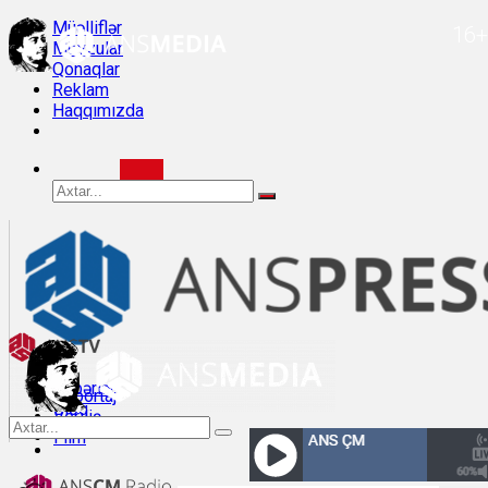
Müəlliflər
16+
Mövzular
Qonaqlar
Reklam
Haqqımızda
Xəbərlər
Reportaj
Bloq
Veriliş
Müsahibə
Film