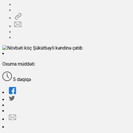
Oxuma müddəti:
5 dəqiqə