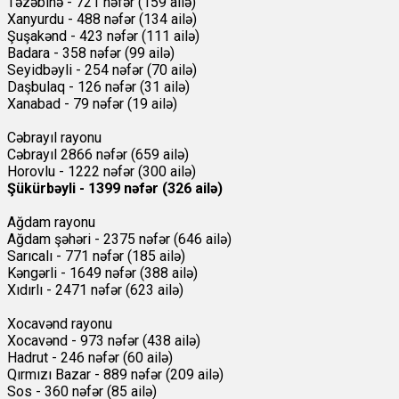
Təzəbinə - 721 nəfər (159 ailə)
Xanyurdu - 488 nəfər (134 ailə)
Şuşakənd - 423 nəfər (111 ailə)
Badara - 358 nəfər (99 ailə)
Seyidbəyli - 254 nəfər (70 ailə)
Daşbulaq - 126 nəfər (31 ailə)
Xanabad - 79 nəfər (19 ailə)
Cəbrayıl rayonu
Cəbrayıl 2866 nəfər (659 ailə)
Horovlu - 1222 nəfər (300 ailə)
Şükürbəyli - 1399 nəfər (326 ailə)
Ağdam rayonu
Ağdam şəhəri - 2375 nəfər (646 ailə)
Sarıcalı - 771 nəfər (185 ailə)
Kəngərli - 1649 nəfər (388 ailə)
Xıdırlı - 2471 nəfər (623 ailə)
Xocavənd rayonu
Xocavənd - 973 nəfər (438 ailə)
Hadrut - 246 nəfər (60 ailə)
Qırmızı Bazar - 889 nəfər (209 ailə)
Sos - 360 nəfər (85 ailə)