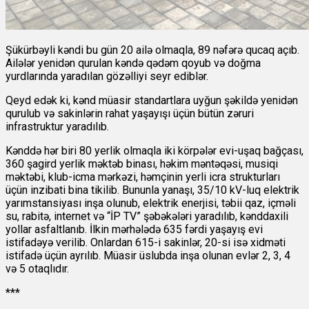
Şükürbəyli kəndi bu gün 20 ailə olmaqla, 89 nəfərə qucaq açıb.
Ailələr yenidən qurulan kəndə qədəm qoyub və doğma
yurdlarında yaradılan gözəlliyi seyr ediblər.
Qeyd edək ki, kənd müasir standartlara uyğun şəkildə yenidən
qurulub və sakinlərin rahat yaşayışı üçün bütün zəruri
infrastruktur yaradılıb.
Kənddə hər biri 80 yerlik olmaqla iki körpələr evi-uşaq bağçası,
360 şagird yerlik məktəb binası, həkim məntəqəsi, musiqi
məktəbi, klub-icma mərkəzi, həmçinin yerli icra strukturları
üçün inzibati bina tikilib. Bununla yanaşı, 35/10 kV-luq elektrik
yarımstansiyası inşa olunub, elektrik enerjisi, təbii qaz, içməli
su, rabitə, internet və “İP TV” şəbəkələri yaradılıb, kənddaxili
yollar asfaltlanıb. İlkin mərhələdə 635 fərdi yaşayış evi
istifadəyə verilib. Onlardan 615-i sakinlər, 20-si isə xidməti
istifadə üçün ayrılıb. Müasir üslubda inşa olunan evlər 2, 3, 4
və 5 otaqlıdır.
***