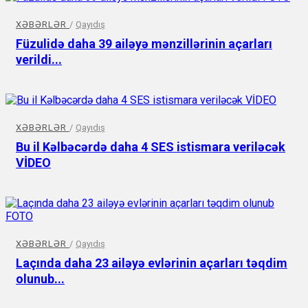
XƏBƏRLƏR
/
Qayıdış
Füzulidə daha 39 ailəyə mənzillərinin açarları
verildi...
XƏBƏRLƏR
/
Qayıdış
Bu il Kəlbəcərdə daha 4 SES istismara veriləcək
VİDEO
XƏBƏRLƏR
/
Qayıdış
Laçında daha 23 ailəyə evlərinin açarları təqdim
olunub...