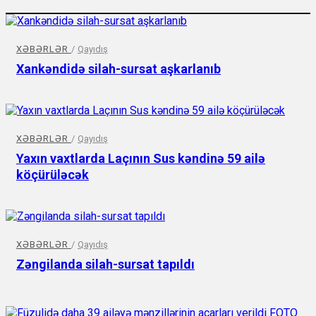
XƏBƏRLƏR
/
Qayıdış
Xankəndidə silah-sursat aşkarlanıb
XƏBƏRLƏR
/
Qayıdış
Yaxın vaxtlarda Laçının Sus kəndinə 59 ailə
köçürüləcək
XƏBƏRLƏR
/
Qayıdış
Zəngilanda silah-sursat tapıldı