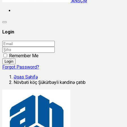
ANSÇM
Login
Remember Me
Login
Forgot Password?
Əsas Səhifə
Növbəti köç Şükürbəyli kəndinə çatıb