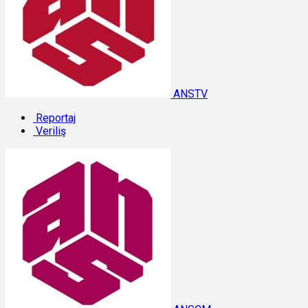
ANSTV
Reportaj
Veriliş