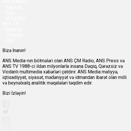
ANS
PRESS
-
Xəbərlər
-
Bloq
-
Müsahibə
ANS
TV
-
Reportaj
-
Proqram
-
Film
Bizə İnanın!
ANS Media-nın bölmələri olan ANS ÇM Radio, ANS Press və
ANS TV 1988-ci ildən milyonlarla insana Dəqiq, Qərəzsiz və
Vicdanlı multimedia xəbərləri çatdırır. ANS Media maliyyə,
iqtisadiyyat, siyasət, mədəniyyət və idmandan ibarət olan milli
və beynəlxalq analitik məqalələri təqdim edir.
Bizi İzləyin!