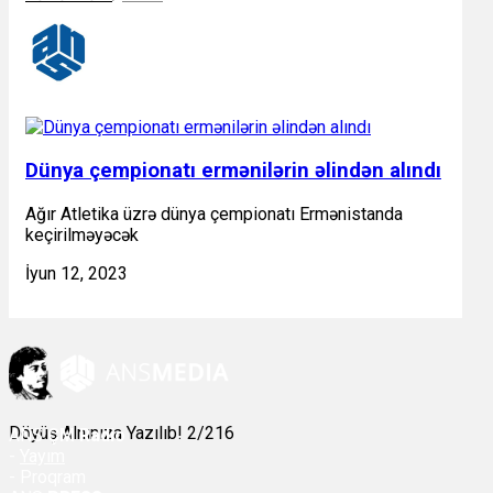
Dünya çempionatı ermənilərin əlindən alındı
Ağır Atletika üzrə dünya çempionatı Ermənistanda
keçirilməyəcək
İyun 12, 2023
Döyüş Alnınıza Yazılıb! 2/216
ANS
ÇM Radio
-
Yayım
- Proqram