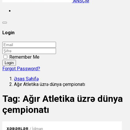
ANSÇM
Login
Remember Me
Login
Forgot Password?
Əsas Səhifə
Ağır Atletika üzrə dünya çempionatı
Tag:
Ağır Atletika üzrə dünya
çempionatı
XƏBƏRLƏR
/
İdman