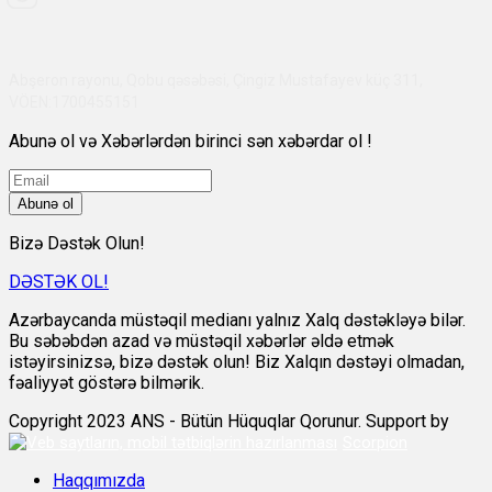
Abşeron rayonu, Qobu qəsəbəsi, Çingiz Mustafayev küç 311,
VÖEN:1700455151
Abunə ol və Xəbərlərdən birinci sən xəbərdar ol !
Abunə ol
Bizə Dəstək Olun!
DƏSTƏK OL!
Azərbaycanda müstəqil medianı yalnız Xalq dəstəkləyə bilər.
Bu səbəbdən azad və müstəqil xəbərlər əldə etmək
istəyirsinizsə, bizə dəstək olun! Biz Xalqın dəstəyi olmadan,
fəaliyyət göstərə bilmərik.
Copyright 2023 ANS - Bütün Hüquqlar Qorunur. Support by
Scorpion
Haqqımızda