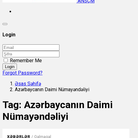
ANSÇM
Login
Remember Me
Login
Forgot Password?
Əsas Səhifə
Azərbaycanın Daimi Nümayəndəliyi
Tag:
Azərbaycanın Daimi
Nümayəndəliyi
XƏBƏRLƏR
/
Qalmaqal