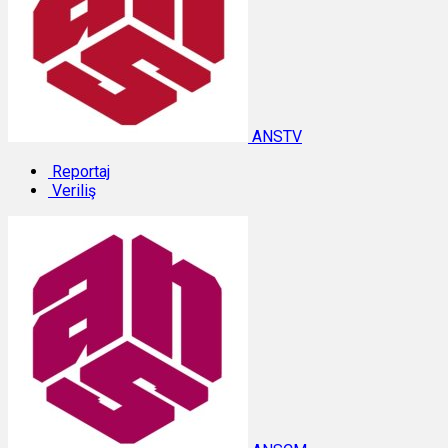
ANSTV
Reportaj
Veriliş