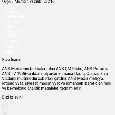
Döyüş Alnınıza Yazılıb! 2/216
ANS
ÇM Radio
-
Yayım
- Proqram
ANS
PRESS
-
Xəbərlər
-
Bloq
-
Müsahibə
ANS
TV
-
Reportaj
-
Proqram
-
Film
Bizə İnanın!
ANS Media-nın bölmələri olan ANS ÇM Radio, ANS Press və
ANS TV 1988-ci ildən milyonlarla insana Dəqiq, Qərəzsiz və
Vicdanlı multimedia xəbərləri çatdırır. ANS Media maliyyə,
iqtisadiyyat, siyasət, mədəniyyət və idmandan ibarət olan milli
və beynəlxalq analitik məqalələri təqdim edir.
Bizi İzləyin!