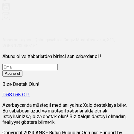
Abşeron rayonu, Qobu qəsəbəsi, Çingiz Mustafayev küç 311,
VÖEN:1700455151
Abunə ol və Xəbərlərdən birinci sən xəbərdar ol !
Abunə ol
Bizə Dəstək Olun!
DƏSTƏK OL!
Azərbaycanda müstəqil medianı yalnız Xalq dəstəkləyə bilər.
Bu səbəbdən azad və müstəqil xəbərlər əldə etmək
istəyirsinizsə, bizə dəstək olun! Biz Xalqın dəstəyi olmadan,
fəaliyyət göstərə bilmərik.
Copyright 2023 ANS - Bütün Hüquqlar Qorunur. Support by