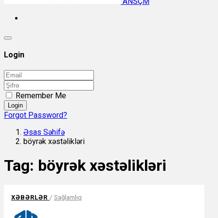
ANSÇM
Login
Remember Me
Login
Forgot Password?
Əsas Səhifə
böyrək xəstəlikləri
Tag:
böyrək xəstəlikləri
XƏBƏRLƏR
/
Sağlamlıq