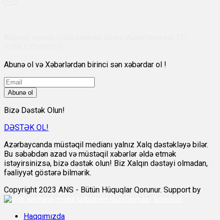
Abşeron rayonu, Qobu qəsəbəsi, Çingiz Mustafayev küç 311,
VÖEN:1700455151
Abunə ol və Xəbərlərdən birinci sən xəbərdar ol !
Abunə ol
Bizə Dəstək Olun!
DƏSTƏK OL!
Azərbaycanda müstəqil medianı yalnız Xalq dəstəkləyə bilər.
Bu səbəbdən azad və müstəqil xəbərlər əldə etmək
istəyirsinizsə, bizə dəstək olun! Biz Xalqın dəstəyi olmadan,
fəaliyyət göstərə bilmərik.
Copyright 2023 ANS - Bütün Hüquqlar Qorunur. Support by
Scorpion
Haqqımızda