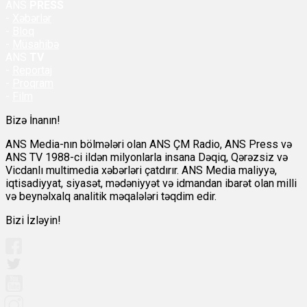
ANS
PRESS
-
Xəbərlər
-
Bloq
-
Müsahibə
ANS
TV
-
Reportaj
-
Proqram
-
Film
Bizə İnanın!
ANS Media-nın bölmələri olan ANS ÇM Radio, ANS Press və
ANS TV 1988-ci ildən milyonlarla insana Dəqiq, Qərəzsiz və
Vicdanlı multimedia xəbərləri çatdırır. ANS Media maliyyə,
iqtisadiyyat, siyasət, mədəniyyət və idmandan ibarət olan milli
və beynəlxalq analitik məqalələri təqdim edir.
Bizi İzləyin!