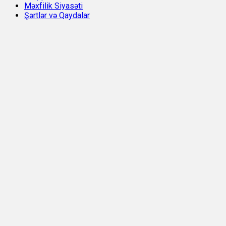
Məxfilik Siyasəti
Şərtlər və Qaydalar