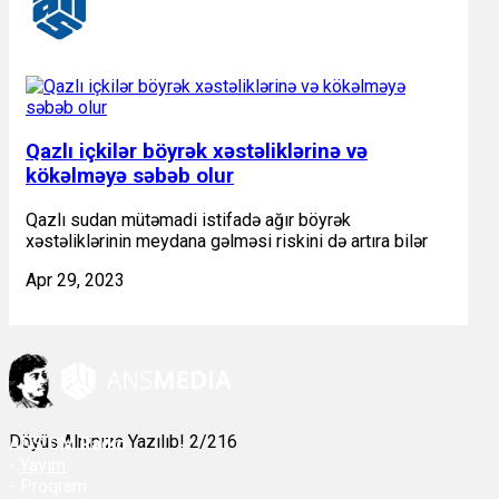
Qazlı içkilər böyrək xəstəliklərinə və
kökəlməyə səbəb olur
Qazlı sudan mütəmadi istifadə ağır böyrək
xəstəliklərinin meydana gəlməsi riskini də artıra bilər
Apr 29, 2023
Döyüş Alnınıza Yazılıb! 2/216
ANS
ÇM Radio
-
Yayım
- Proqram