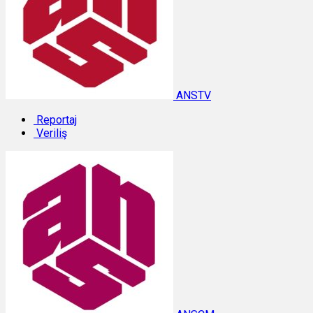
ANSTV
Reportaj
Veriliş