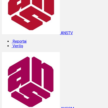
ANSTV
Reportaj
Veriliş