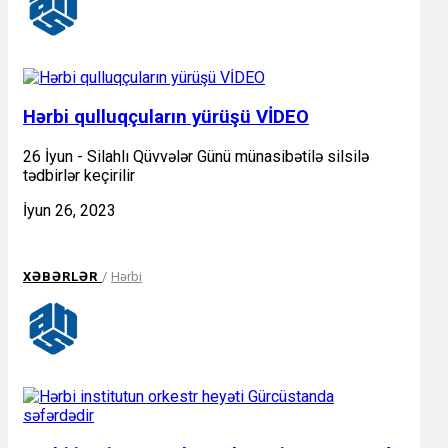
Hərbi qulluqçuların yürüşü VİDEO
26 İyun - Silahlı Qüvvələr Günü münasibətilə silsilə
tədbirlər keçirilir
İyun 26, 2023
XƏBƏRLƏR
/
Hərbi