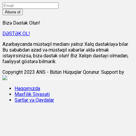
Abunə ol
Bizə Dəstək Olun!
DƏSTƏK OL!
Azərbaycanda müstəqil medianı yalnız Xalq dəstəkləyə bilər.
Bu səbəbdən azad və müstəqil xəbərlər əldə etmək
istəyirsinizsə, bizə dəstək olun! Biz Xalqın dəstəyi olmadan,
fəaliyyət göstərə bilmərik.
Copyright 2023 ANS - Bütün Hüquqlar Qorunur. Support by
Scorpion
Haqqımızda
Məxfilik Siyasəti
Şərtlər və Qaydalar