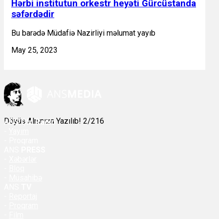
Hərbi institutun orkestr heyəti Gürcüstanda
səfərdədir
Bu barədə Müdafiə Nazirliyi məlumat yayıb
May 25, 2023
Döyüş Alnınıza Yazılıb! 2/216
ANS
ÇM Radio
-
Yayım
- Proqram
ANS
PRESS
-
Xəbərlər
-
Bloq
-
Müsahibə
ANS
TV
-
Reportaj
-
Proqram
-
Film