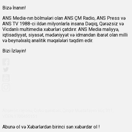
Bizə İnanın!
ANS Media-nın bölmələri olan ANS ÇM Radio, ANS Press və
ANS TV 1988-ci ildən milyonlarla insana Dəqiq, Qərəzsiz və
Vicdanlı multimedia xəbərləri çatdırır. ANS Media maliyyə,
iqtisadiyyat, siyasət, mədəniyyət və idmandan ibarət olan milli
və beynəlxalq analitik məqalələri təqdim edir.
Bizi İzləyin!
Abşeron rayonu, Qobu qəsəbəsi, Çingiz Mustafayev küç 311,
VÖEN:1700455151
Abunə ol və Xəbərlərdən birinci sən xəbərdar ol !