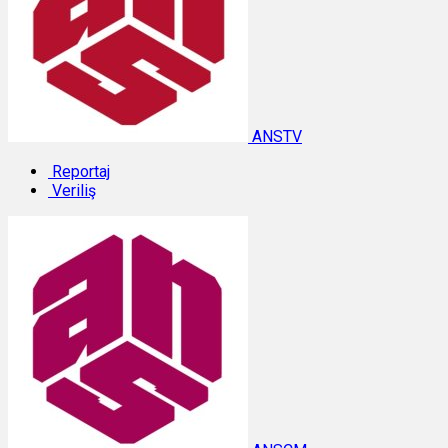
ANSTV
Reportaj
Veriliş