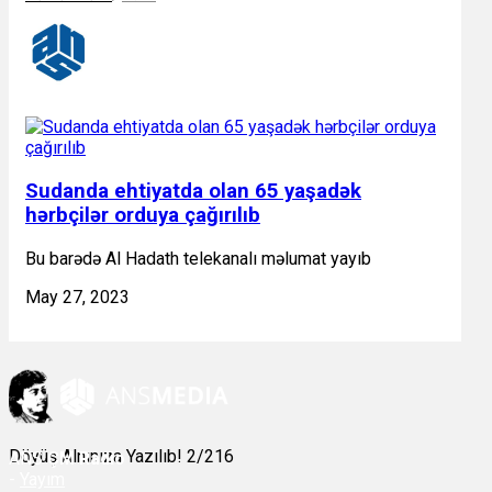
Sudanda ehtiyatda olan 65 yaşadək
hərbçilər orduya çağırılıb
Bu barədə Al Hadath telekanalı məlumat yayıb
May 27, 2023
Döyüş Alnınıza Yazılıb! 2/216
ANS
ÇM Radio
-
Yayım