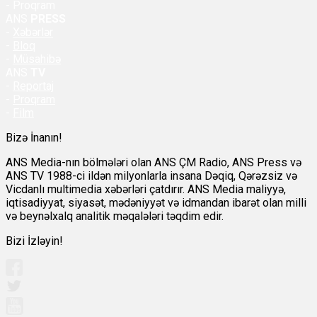
- Proqram
ANS
PRESS
-
Xəbərlər
-
Bloq
-
Müsahibə
ANS
TV
-
Reportaj
-
Proqram
-
Film
Bizə İnanın!
ANS Media-nın bölmələri olan ANS ÇM Radio, ANS Press və
ANS TV 1988-ci ildən milyonlarla insana Dəqiq, Qərəzsiz və
Vicdanlı multimedia xəbərləri çatdırır. ANS Media maliyyə,
iqtisadiyyat, siyasət, mədəniyyət və idmandan ibarət olan milli
və beynəlxalq analitik məqalələri təqdim edir.
Bizi İzləyin!