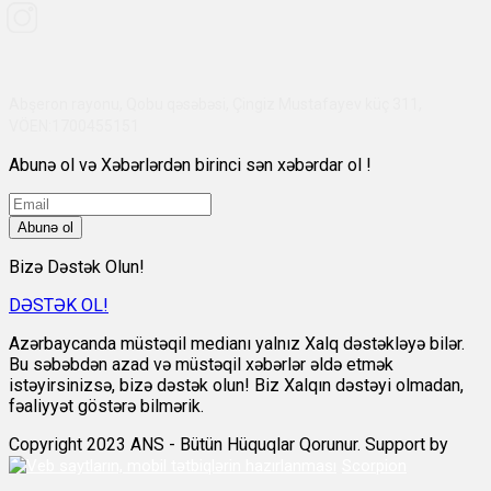
Abşeron rayonu, Qobu qəsəbəsi, Çingiz Mustafayev küç 311,
VÖEN:1700455151
Abunə ol və Xəbərlərdən birinci sən xəbərdar ol !
Abunə ol
Bizə Dəstək Olun!
DƏSTƏK OL!
Azərbaycanda müstəqil medianı yalnız Xalq dəstəkləyə bilər.
Bu səbəbdən azad və müstəqil xəbərlər əldə etmək
istəyirsinizsə, bizə dəstək olun! Biz Xalqın dəstəyi olmadan,
fəaliyyət göstərə bilmərik.
Copyright 2023 ANS - Bütün Hüquqlar Qorunur. Support by
Scorpion