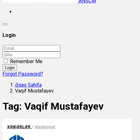
ANSÇM
Login
Remember Me
Login
Forgot Password?
Əsas Səhifə
Vaqif Mustafayev
Tag:
Vaqif Mustafayev
XƏBƏRLƏR
/
Mədəniyyət