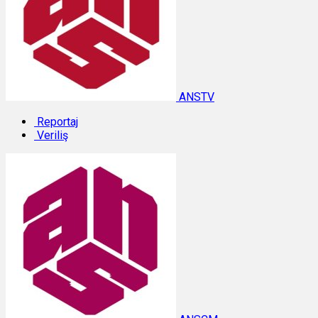
ANSTV
Reportaj
Veriliş