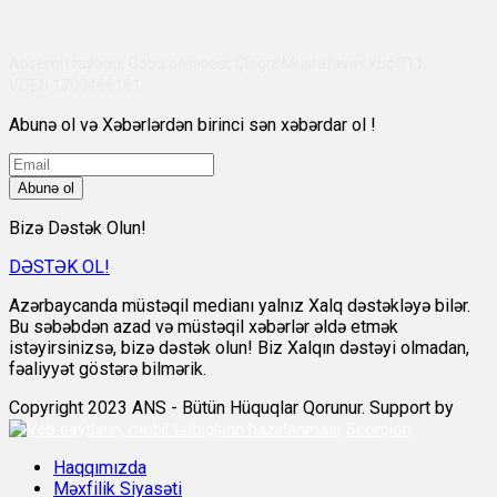
Abşeron rayonu, Qobu qəsəbəsi, Çingiz Mustafayev küç 311,
VÖEN:1700455151
Abunə ol və Xəbərlərdən birinci sən xəbərdar ol !
Abunə ol
Bizə Dəstək Olun!
DƏSTƏK OL!
Azərbaycanda müstəqil medianı yalnız Xalq dəstəkləyə bilər.
Bu səbəbdən azad və müstəqil xəbərlər əldə etmək
istəyirsinizsə, bizə dəstək olun! Biz Xalqın dəstəyi olmadan,
fəaliyyət göstərə bilmərik.
Copyright 2023 ANS - Bütün Hüquqlar Qorunur. Support by
Scorpion
Haqqımızda
Məxfilik Siyasəti