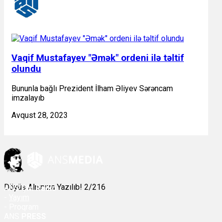
Vaqif Mustafayev "Əmək" ordeni ilə təltif
olundu
Bununla bağlı Prezident İlham Əliyev Sərəncam
imzalayıb
Avqust 28, 2023
Döyüş Alnınıza Yazılıb! 2/216
ANS
ÇM Radio
-
Yayım
- Proqram
ANS
PRESS