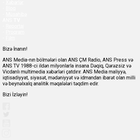
-
Xəbərlər
-
Bloq
-
Müsahibə
ANS
TV
-
Reportaj
-
Proqram
-
Film
Bizə İnanın!
ANS Media-nın bölmələri olan ANS ÇM Radio, ANS Press və
ANS TV 1988-ci ildən milyonlarla insana Dəqiq, Qərəzsiz və
Vicdanlı multimedia xəbərləri çatdırır. ANS Media maliyyə,
iqtisadiyyat, siyasət, mədəniyyət və idmandan ibarət olan milli
və beynəlxalq analitik məqalələri təqdim edir.
Bizi İzləyin!