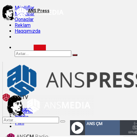
Müəlliflər
ANS Press
Mövzular
Qonaqlar
Reklam
Haqqımızda
Xəbərlər
Reportaj
Bloq
Veriliş
Müsahibə
Film