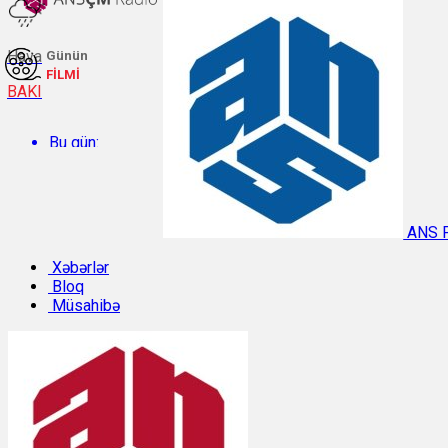
Hava
Günün
FİLMİ
BAKI
Bu gün:
Temperatur: 26.5°C. Rütubət: 64%.
ANS 
Sabah:
Xəbərlər
Bloq
Müsahibə
Temperatur: 29.8°C. Rütubət: 49%.