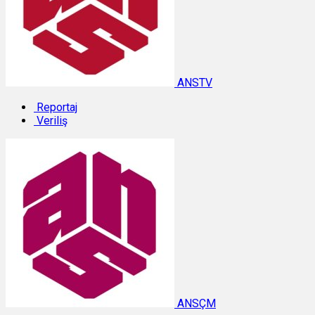
ANSTV
Reportaj
Veriliş
ANSÇM