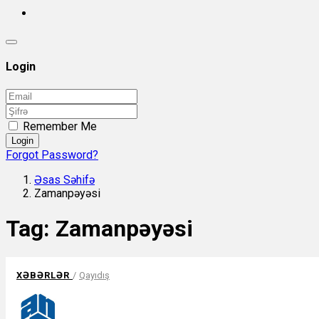
Login
Remember Me
Login
Forgot Password?
Əsas Səhifə
Zamanpəyəsi
Tag:
Zamanpəyəsi
XƏBƏRLƏR
/
Qayıdış