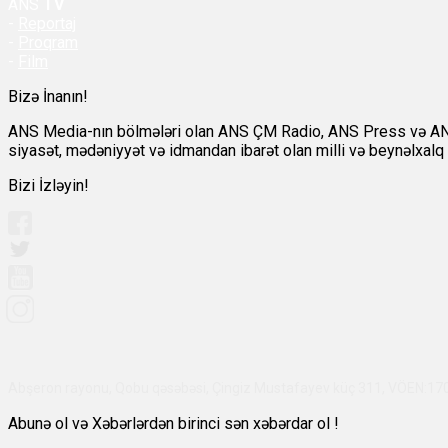
ANS
TV
-
Reportaj
-
Proqram
-
Film
Bizə İnanın!
ANS Media-nın bölmələri olan ANS ÇM Radio, ANS Press və ANS TV
siyasət, mədəniyyət və idmandan ibarət olan milli və beynəlxalq a
Bizi İzləyin!
Abşeron rayonu, Qobu qəsəbəsi, Çingiz Mustafayev küç 311, VÖEN:1
Abunə ol və Xəbərlərdən birinci sən xəbərdar ol !