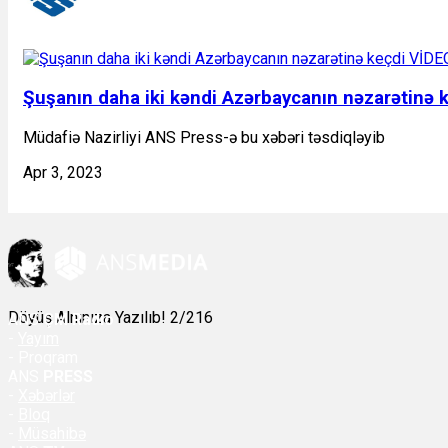
Şuşanın daha iki kəndi Azərbaycanın nəzarətinə 
Müdafiə Nazirliyi ANS Press-ə bu xəbəri təsdiqləyib
Apr 3, 2023
Döyüş Alnınıza Yazılıb! 2/216
ANS
ÇM Radio
-
Yayım
- Proqram
ANS
PRESS
-
Xəbərlər
-
Bloq
-
Müsahibə