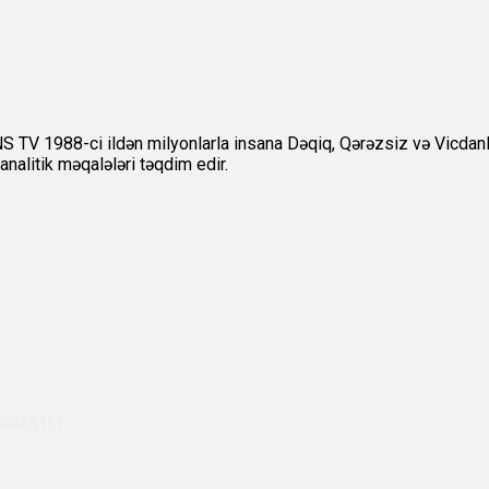
 1988-ci ildən milyonlarla insana Dəqiq, Qərəzsiz və Vicdanlı m
nalitik məqalələri təqdim edir.
700455151