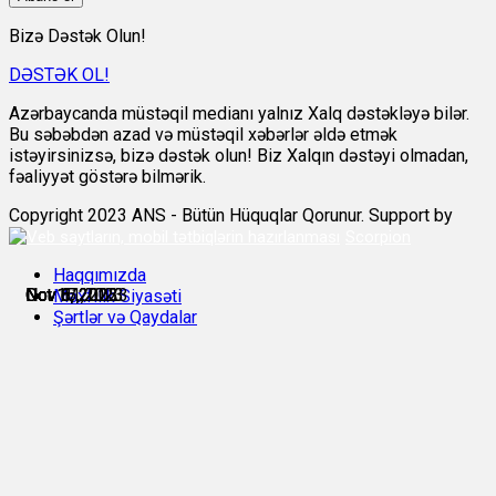
Bizə Dəstək Olun!
DƏSTƏK OL!
Azərbaycanda müstəqil medianı yalnız Xalq dəstəkləyə bilər.
Bu səbəbdən azad və müstəqil xəbərlər əldə etmək
istəyirsinizsə, bizə dəstək olun! Biz Xalqın dəstəyi olmadan,
fəaliyyət göstərə bilmərik.
Copyright 2023 ANS - Bütün Hüquqlar Qorunur. Support by
Scorpion
Haqqımızda
Oct 15, 2023
Oct 17, 2023
Nov 6, 2023
Nov 6, 2023
Nov 8, 2023
Nov 11, 2023
Məxfilik Siyasəti
Şərtlər və Qaydalar