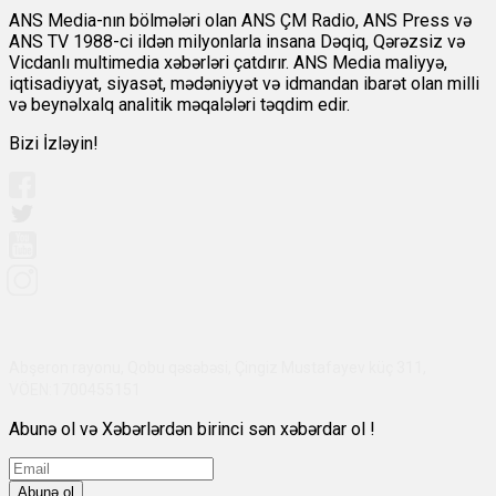
ANS Media-nın bölmələri olan ANS ÇM Radio, ANS Press və
ANS TV 1988-ci ildən milyonlarla insana Dəqiq, Qərəzsiz və
Vicdanlı multimedia xəbərləri çatdırır. ANS Media maliyyə,
iqtisadiyyat, siyasət, mədəniyyət və idmandan ibarət olan milli
və beynəlxalq analitik məqalələri təqdim edir.
Bizi İzləyin!
Abşeron rayonu, Qobu qəsəbəsi, Çingiz Mustafayev küç 311,
VÖEN:1700455151
Abunə ol və Xəbərlərdən birinci sən xəbərdar ol !
Abunə ol