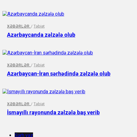
XƏBƏRLƏR
/
Təbiət
Azərbaycanda zəlzələ olub
XƏBƏRLƏR
/
Təbiət
Azərbaycan-İran sərhədində zəlzələ olub
XƏBƏRLƏR
/
Təbiət
İsmayıllı rayonunda zəlzələ baş verib
Şərh yaz