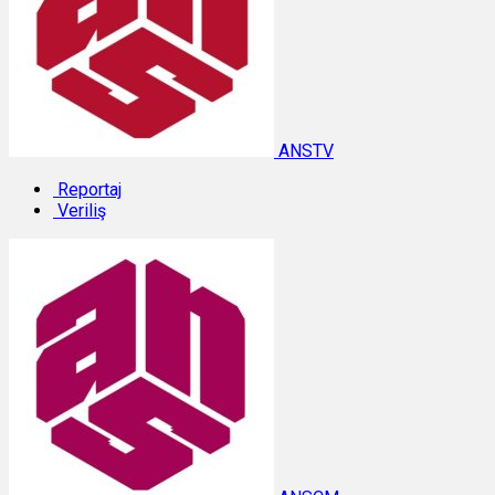
ANSTV
Reportaj
Veriliş