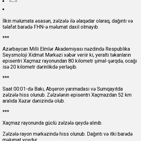
İlkin məlumata əsasən, zəlzələ ilə əlaqədar olaraq, dağıntı və
təlafat barədə FHN-ə məlumat daxil olmayıb.
***
Azərbaycan Milli Elmlər Akademiyası nəzdində Respublika
Seysmoloji Xidmət Mərkəzi xəbər veriir ki, yeraltı təkanların
episentri Xaçmaz rayonundan 80 kilometr şimal-şərqdə, ocağı
isə 20 kilometr dərinlikdə yerləşib.
***
Saat 00:01-də Bakı, Abşeron yarımadası və Sumqayıtda
zəlzələ hiss olunub. Zəlzələnin episentri Xaçmazdan 52 km
aralıda Xəzər dənizində olub.
***
Xaçmaz rayonunda güclü zəlzələ qeydə alınıb.
Zəlzələ rayon mərkəzində hiss olunub. Dağıntı və itki barədə
məlumat yoxdur.