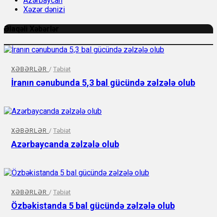
Azərbaycan
Xəzər dənizi
Əlaqəli Xəbərlər
XƏBƏRLƏR
/
Təbiət
İranın cənubunda 5,3 bal gücündə zəlzələ olub
XƏBƏRLƏR
/
Təbiət
Azərbaycanda zəlzələ olub
XƏBƏRLƏR
/
Təbiət
Özbəkistanda 5 bal gücündə zəlzələ olub