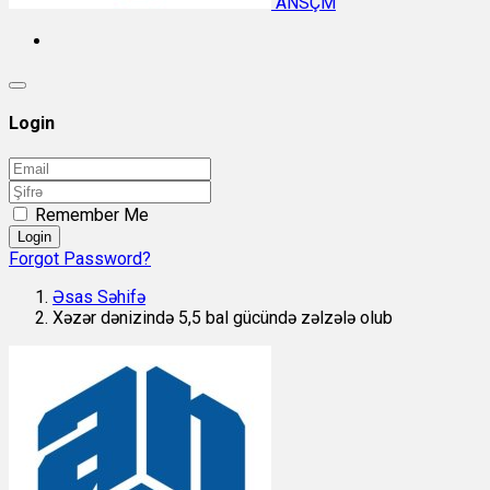
ANSÇM
Login
Remember Me
Login
Forgot Password?
Əsas Səhifə
Xəzər dənizində 5,5 bal gücündə zəlzələ olub