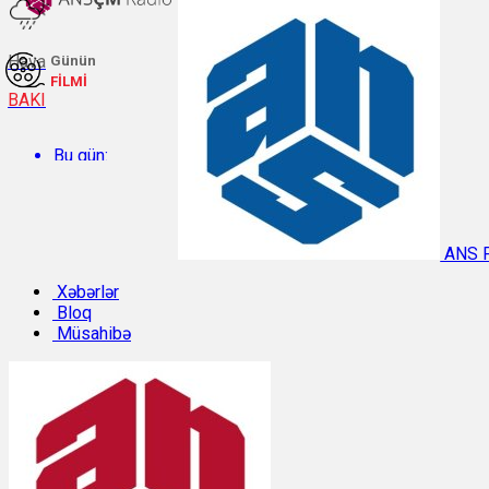
Hava
Günün
FİLMİ
BAKI
Bu gün:
Temperatur: 29.9°C. Rütubət: 48%.
ANS 
Sabah:
Xəbərlər
Bloq
Müsahibə
Temperatur: 31°C. Rütubət: 42%.