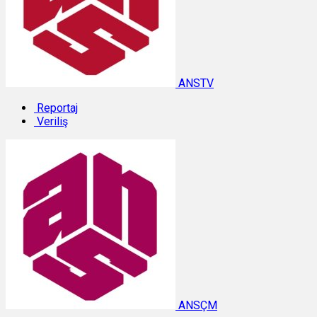
ANSTV
Reportaj
Veriliş
ANSÇM