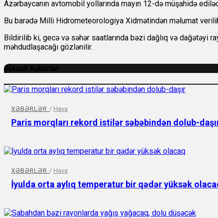
Azərbaycanın avtomobil yollarında mayın 12-də müşahidə ediləc
Bu barədə
Milli Hidrometeorologiya Xidmətindən məlumat verili
Bildirilib ki, gecə və səhər saatlarında bəzi dağlıq və dağətəyi
məhdudlaşacağı gözlənilir.
Əlaqəli Xəbərlər
XƏBƏRLƏR
/
Hava
Paris morqları rekord istilər səbəbindən dolub-daşı
XƏBƏRLƏR
/
Hava
İyulda orta aylıq temperatur bir qədər yüksək olaca