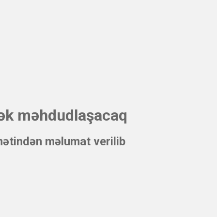
dək məhdudlaşacaq
ətindən məlumat verilib