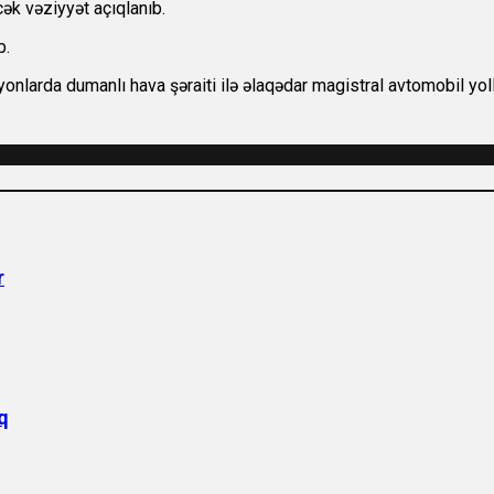
ək vəziyyət açıqlanıb.
b.
 rayonlarda dumanlı hava şəraiti ilə əlaqədar magistral avtomobil
r
q