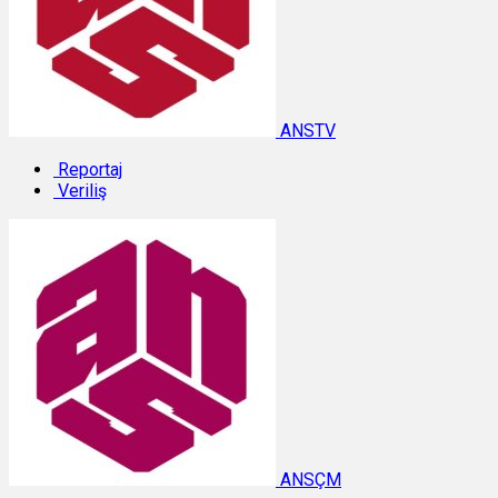
ANSTV
Reportaj
Veriliş
ANSÇM