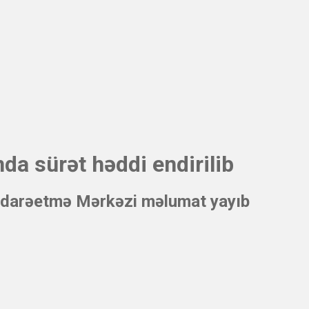
da sürət həddi endirilib
l İdarəetmə Mərkəzi məlumat yayıb