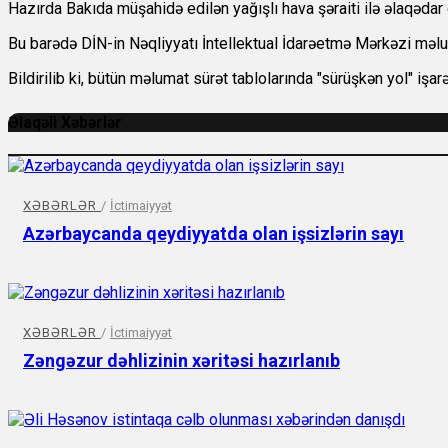
Hazırda Bakıda müşahidə edilən yağışlı hava şəraiti ilə əlaqədar
Bu barədə DİN-in Nəqliyyatı İntellektual İdarəetmə Mərkəzi məl
Bildirilib ki, bütün məlumat sürət tablolarında "sürüşkən yol" iş
Əlaqəli Xəbərlər
XƏBƏRLƏR
/
İctimaiyyət
Azərbaycanda qeydiyyatda olan işsizlərin sayı
XƏBƏRLƏR
/
İctimaiyyət
Zəngəzur dəhlizinin xəritəsi hazırlanıb