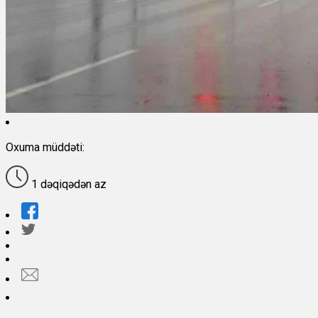
Oxuma müddəti:
1 dəqiqədən az