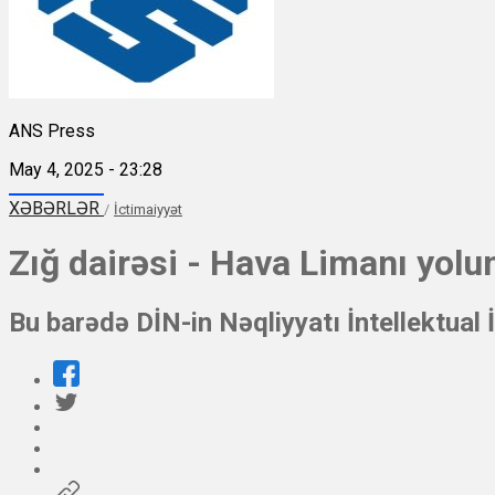
ANS Press
May 4, 2025 - 23:28
XƏBƏRLƏR
/
İctimaiyyət
Zığ dairəsi - Hava Limanı yolun
Bu barədə DİN-in Nəqliyyatı İntellektua