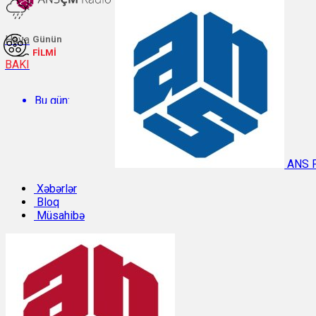
Hava
Günün
FİLMİ
BAKI
Bu gün:
Temperatur: 27.1°C. Rütubət: 58%.
ANS 
Sabah:
Xəbərlər
Bloq
Müsahibə
Temperatur: 31.3°C. Rütubət: 40%.