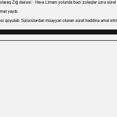
 olaraq Zığ dairəsi - Hava Limanı yolunda bəzi zolaqlar üzrə sürət
umat yayıb.
arəsi qoyulub. Sürücülərdən müəyyən olunan sürət həddinə əməl etməl