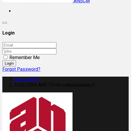
ANSÇM
Login
Remember Me
Login
Forgot Password?
Əsas Səhifə
10.02.2024 ANS TV-nin videoxülasəsi II