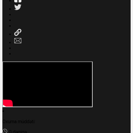
Oxuma müddəti:
0 dəqiqə