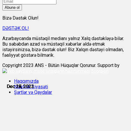
Abunə ol
Bizə Dəstək Olun!
DƏSTƏK OL!
Azərbaycanda müstəqil medianı yalnız Xalq dəstəkləyə bilər.
Bu səbəbdən azad və müstəqil xəbərlər əldə etmək
istəyirsinizsə, bizə dəstək olun! Biz Xalqın dəstəyi olmadan,
fəaliyyət göstərə bilmərik.
Copyright 2023 ANS - Bütün Hüquqlar Qorunur. Support by
Scorpion
Haqqımızda
Dec 26, 2023
Dec 27, 2023
Dec 28, 2023
Dec 28, 2023
Dec 29, 2023
Dec 29, 2023
Məxfilik Siyasəti
Şərtlər və Qaydalar