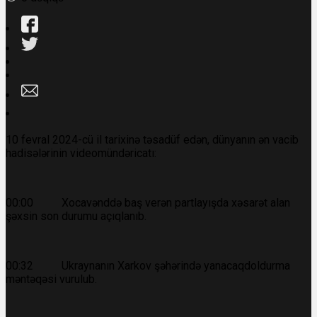
10 fevral 2024-cü il tarixinə təsadüf edən, dünyanın ən vacib
hadisələrinin videomündəricatı:
00:00 Xocavənddə baş verən partlayışda xəsarət alan
şəxsin son durumu açıqlanıb.
00:32 Ukraynanın Xarkov şəhərində yanacaqdoldurma
məntəqəsi vurulub.