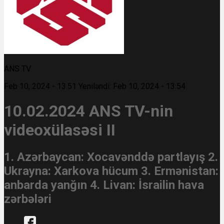
ANS TV
Feb 10, 2024 - 13:51
Yeniləndi: Feb 10, 2024 - 13:54
10.02.2024 ANS TV-nin
videoxülasəsi II
1. Azərbaycan: Xocavənddə partlayış 2.
Ukrayna: Xarkova hücum 3. Ermənistan:
anbarda yanğın 4. Livan: İsrailin hava
zərbələri