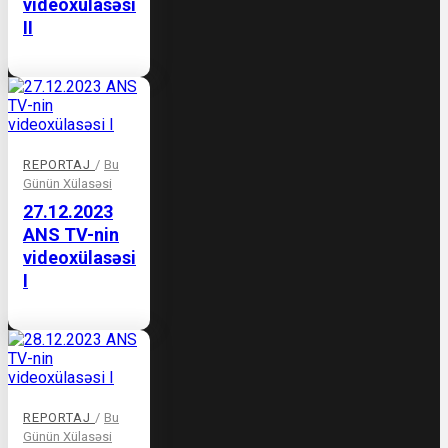
videoxülasəsi
II
REPORTAJ
/
Bu
Günün Xülasəsi
27.12.2023
ANS TV-nin
videoxülasəsi
I
REPORTAJ
/
Bu
Günün Xülasəsi