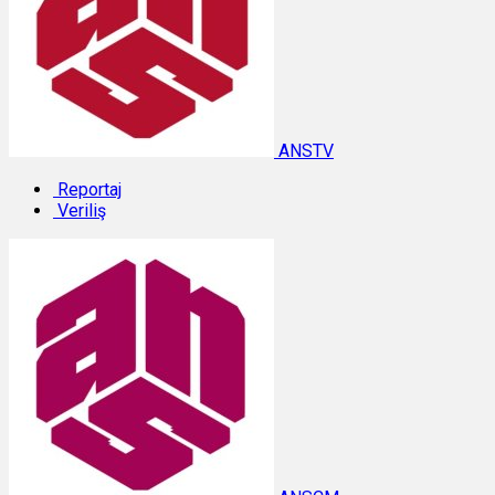
ANSTV
Reportaj
Veriliş