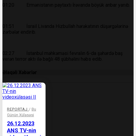
01:20 Ermənistanın paytaxtı İrəvanda böyük anbar yanıb.
01:51 İsrail Livanda Hizbullah hərəkatının düşərgələrinə
zərbələr endirib.
02:27 İstanbul məhkəməsi fevralın 6-da şəhərdə baş
verən terror aktı ilə bağlı 48 şübhəlini həbs edib.
Əlaqəli Xəbərlər
REPORTAJ
/
Bu
Günün Xülasəsi
26.12.2023
ANS TV-nin