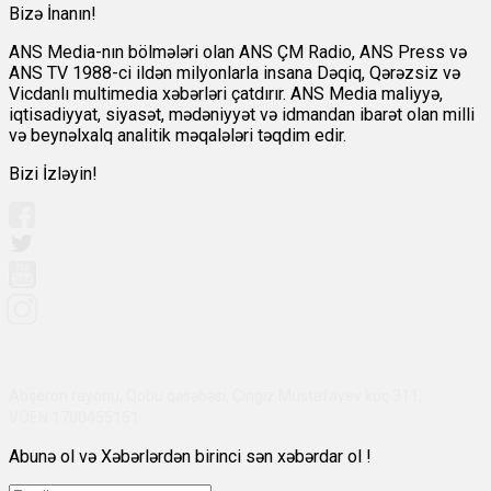
Bizə İnanın!
ANS Media-nın bölmələri olan ANS ÇM Radio, ANS Press və
ANS TV 1988-ci ildən milyonlarla insana Dəqiq, Qərəzsiz və
Vicdanlı multimedia xəbərləri çatdırır. ANS Media maliyyə,
iqtisadiyyat, siyasət, mədəniyyət və idmandan ibarət olan milli
və beynəlxalq analitik məqalələri təqdim edir.
Bizi İzləyin!
Abşeron rayonu, Qobu qəsəbəsi, Çingiz Mustafayev küç 311,
VÖEN:1700455151
Abunə ol və Xəbərlərdən birinci sən xəbərdar ol !