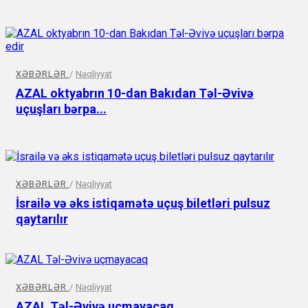
XƏBƏRLƏR
/
Nəqliyyat
AZAL oktyabrın 10-dan Bakıdan Təl-Əvivə
uçuşları bərpa...
XƏBƏRLƏR
/
Nəqliyyat
İsrailə və əks istiqamətə uçuş biletləri pulsuz
qaytarılır
XƏBƏRLƏR
/
Nəqliyyat
AZAL Təl-Əvivə uçmayacaq