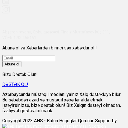
Abşeron rayonu, Qobu qəsəbəsi, Çingiz Mustafayev küç 311,
VÖEN:1700455151
Abunə ol və Xəbərlərdən birinci sən xəbərdar ol !
Abunə ol
Bizə Dəstək Olun!
DƏSTƏK OL!
Azərbaycanda müstəqil medianı yalnız Xalq dəstəkləyə bilər.
Bu səbəbdən azad və müstəqil xəbərlər əldə etmək
istəyirsinizsə, bizə dəstək olun! Biz Xalqın dəstəyi olmadan,
fəaliyyət göstərə bilmərik.
Copyright 2023 ANS - Bütün Hüquqlar Qorunur. Support by
Scorpion