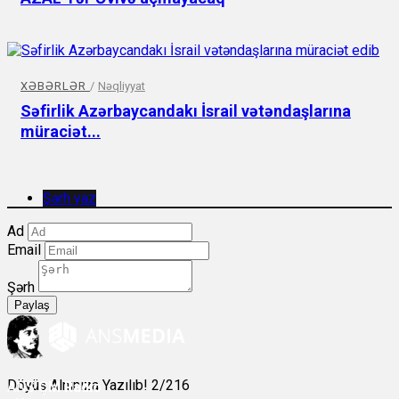
XƏBƏRLƏR
/
Nəqliyyat
Səfirlik Azərbaycandakı İsrail vətəndaşlarına
müraciət...
Şərh yaz
Ad
Email
Şərh
Paylaş
Döyüş Alnınıza Yazılıb! 2/216
ANS
ÇM Radio