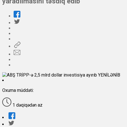
yaradılmasını təsdiq edib
Oxuma müddəti:
1 dəqiqədən az