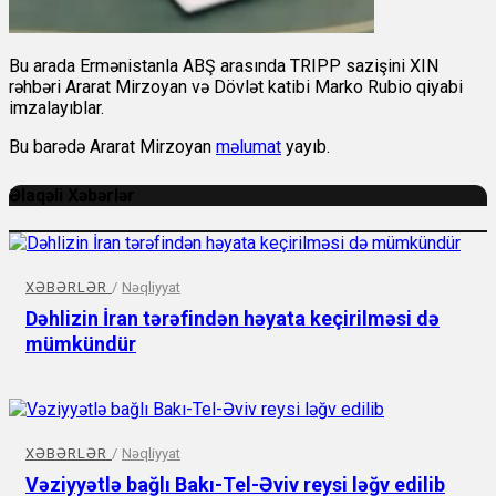
Bu arada Ermənistanla ABŞ arasında TRIPP sazişini XIN
rəhbəri Ararat Mirzoyan və Dövlət katibi Marko Rubio qiyabi
imzalayıblar.
Bu barədə Ararat Mirzoyan
məlumat
yayıb.
Əlaqəli Xəbərlər
XƏBƏRLƏR
/
Nəqliyyat
Dəhlizin İran tərəfindən həyata keçirilməsi də
mümkündür
XƏBƏRLƏR
/
Nəqliyyat
Vəziyyətlə bağlı Bakı-Tel-Əviv reysi ləğv edilib