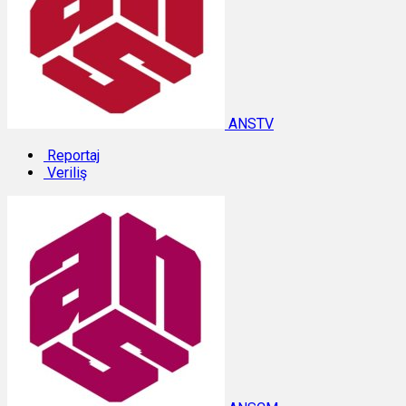
ANSTV
Reportaj
Veriliş