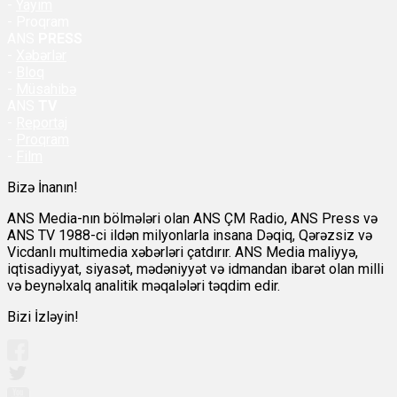
-
Yayım
- Proqram
ANS
PRESS
-
Xəbərlər
-
Bloq
-
Müsahibə
ANS
TV
-
Reportaj
-
Proqram
-
Film
Bizə İnanın!
ANS Media-nın bölmələri olan ANS ÇM Radio, ANS Press və
ANS TV 1988-ci ildən milyonlarla insana Dəqiq, Qərəzsiz və
Vicdanlı multimedia xəbərləri çatdırır. ANS Media maliyyə,
iqtisadiyyat, siyasət, mədəniyyət və idmandan ibarət olan milli
və beynəlxalq analitik məqalələri təqdim edir.
Bizi İzləyin!