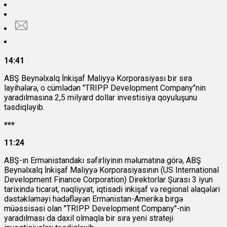
14:41
ABŞ Beynəlxalq İnkişaf Maliyyə Korporasiyası bir sıra
layihələrə, o cümlədən "TRIPP Development Company"nin
yaradılmasına 2,5 milyard dollar investisiya qoyuluşunu
təsdiqləyib.
***
11:24
ABŞ-ın Ermənistandakı səfirliyinin məlumatına görə, ABŞ
Beynəlxalq İnkişaf Maliyyə Korporasiyasının (US International
Development Finance Corporation) Direktorlar Şurası 3 iyun
tarixində ticarət, nəqliyyat, iqtisadi inkişaf və regional əlaqələri
dəstəkləməyi hədəfləyən Ermənistan-Amerika birgə
müəssisəsi olan "TRIPP Development Company"-nin
yaradılması da daxil olmaqla bir sıra yeni strateji