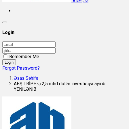
ANSÇM
Login
Remember Me
Login
Forgot Password?
Əsas Səhifə
ABŞ TRİPP-ə 2,5 mlrd dollar investisiya ayırıb
YENİLƏNİB