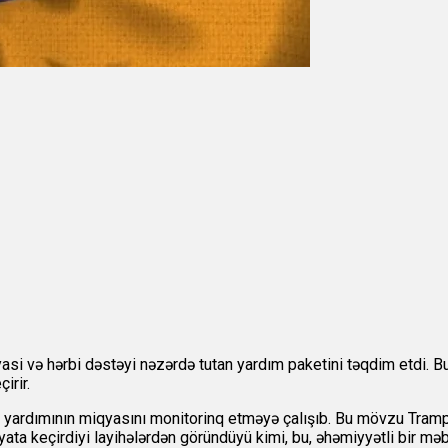
yasi və hərbi dəstəyi nəzərdə tutan yardım paketini təqdim etdi
irir.
yardımının miqyasını monitorinq etməyə çalışıb. Bu mövzu Tramp 
a keçirdiyi layihələrdən göründüyü kimi, bu, əhəmiyyətli bir məbl