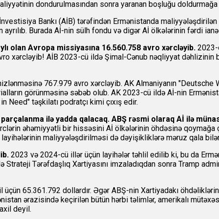
əaliyyətinin dondurulmasından sonra yaranan boşluğu doldurmağa h
estisiya Bankı (AİB) tərəfindən Ermənistanda maliyyələşdirilən lay
yrılıb. Burada Aİ-nin sülh fondu və digər Aİ ölkələrinin fərdi ianə
ylı olan Avropa missiyasına 16.560.758 avro xərcləyib.
2023-c
vro xərcləyib! AİB 2023-cü ildə Şimal-Cənub nəqliyyat dəhlizinin bə
əmizlənməsinə 767.979 avro xərcləyib. AK Almaniyanın "Deutsche 
ialların görünməsinə səbəb olub. AK 2023-cü ildə Aİ-nin Ermənista
in Need" təşkilatı podratçı kimi çıxış edir.
parçalanma ilə yadda qalacaq. ABŞ rəsmi olaraq Aİ ilə münasi
lərin əhəmiyyətli bir hissəsini Aİ ölkələrinin öhdəsinə qoymağa çalı
layihələrinin maliyyələşdirilməsi də dəyişikliklərə məruz qala bilər
ib.
2023 və 2024-cü illər üçün layihələr təhlil edilib ki, bu da E
lə Strateji Tərəfdaşlıq Xartiyasını imzaladıqdan sonra Tramp adm
 üçün 65.361.792 dollardır. Əgər ABŞ-nin Xartiyadakı öhdəliklərin
stan ərazisində keçirilən bütün hərbi təlimlər, amerikalı mütəxəssis
xil deyil.