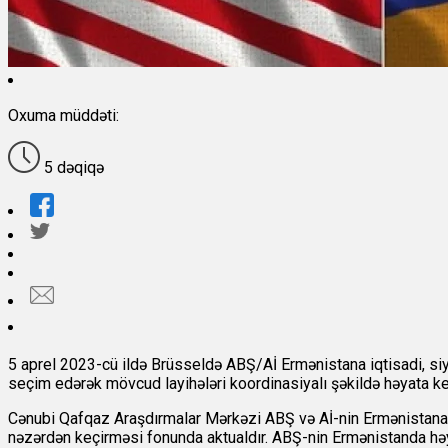
Oxuma müddəti:
5 dəqiqə
5 aprel 2023-cü ildə Brüsseldə ABŞ/Aİ Ermənistana iqtisadi, si
seçim edərək mövcud layihələri koordinasiyalı şəkildə həyata keç
Cənubi Qafqaz Araşdırmalar Mərkəzi ABŞ və Aİ-nin Ermənistana 
nəzərdən keçirməsi fonunda aktualdır. ABŞ-nin Ermənistanda həyat