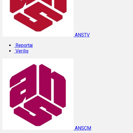
ANSTV
Reportaj
Veriliş
ANSÇM