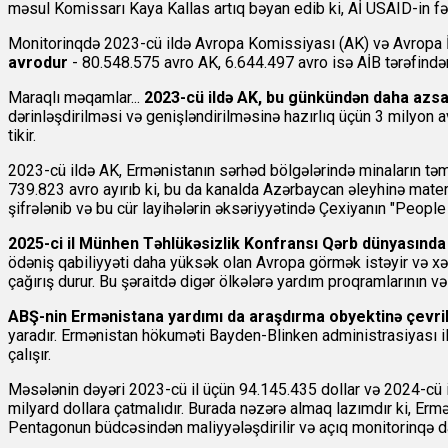
məsul Komissarı Kaya Kallas artıq bəyan edib ki, Aİ USAID-in f
Monitorinqdə 2023-cü ildə Avropa Komissiyası (AK) və Avropa İnv
avrodur
- 80.548.575 avro AK, 6.644.497 avro isə AİB tərəfindən a
Maraqlı məqamlar...
2023-cü ildə AK, bu günkündən daha azsa
dərinləşdirilməsi və genişləndirilməsinə hazırlıq üçün 3 milyon a
tikir.
2023-cü ildə AK, Ermənistanın sərhəd bölgələrində minaların t
739.823 avro ayırıb ki, bu da kanalda Azərbaycan əleyhinə mater
şifrələnib və bu cür layihələrin əksəriyyətində Çexiyanın "People 
2025-ci il Münhen Təhlükəsizlik Konfransı Qərb dünyasında 
ödəniş qabiliyyəti daha yüksək olan Avropa görmək istəyir və xərc
çağırış durur. Bu şəraitdə digər ölkələrə yardım proqramlarının və 
ABŞ-nin Ermənistana yardımı da araşdırma obyektinə çevril
yaradır. Ermənistan hökuməti Bayden-Blinken administrasiyası i
çalışır.
Məsələnin dəyəri 2023-cü il üçün 94.145.435 dollar və 2024-cü il
milyard dollara çatmalıdır. Burada nəzərə almaq lazımdır ki, Erməni
Pentagonun büdcəsindən maliyyələşdirilir və açıq monitorinqə da