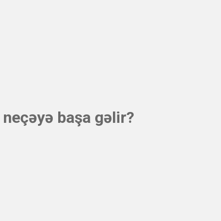
 neçəyə başa gəlir?