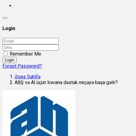
Login
Remember Me
Login
Forgot Password?
Əsas Səhifə
ABŞ və Aİ üçün İrəvana dəstək neçəyə başa gəlir?