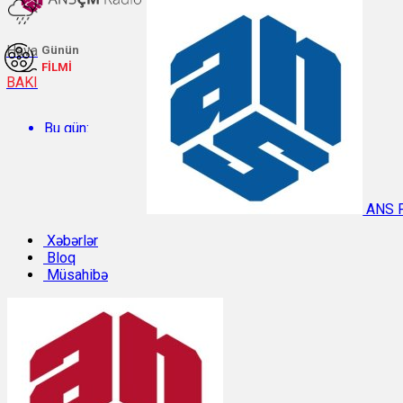
Hava
Günün
FİLMİ
BAKI
Bu gün:
Temperatur: 27.4°C. Rütubət: 63%.
ANS 
Sabah:
Xəbərlər
Bloq
Müsahibə
Temperatur: 28.6°C. Rütubət: 55%.