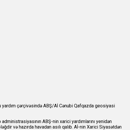
. Bu yardım çərçivəsində ABŞ/Aİ Cənubi Qafqazda geosiyasi
administrasiyasının ABŞ-nin xarici yardımlarını yenidən
əğdir və hazırda havadan asılı qalıb. Aİ-nin Xarici Siyasətdən