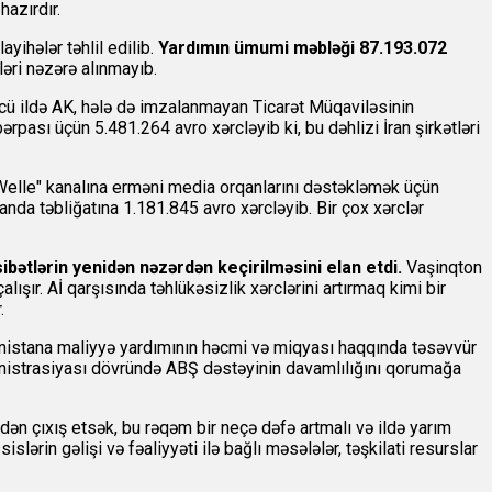
azırdır.
ihələr təhlil edilib.
Yardımın ümumi məbləği 87.193.072
ləri nəzərə alınmayıb.
ü ildə AK, hələ də imzalanmayan Ticarət Müqaviləsinin
rpası üçün 5.481.264 avro xərcləyib ki, bu dəhlizi İran şirkətləri
Welle" kanalına erməni media orqanlarını dəstəkləmək üçün
nda təbliğatına 1.181.845 avro xərcləyib. Bir çox xərclər
bətlərin yenidən nəzərdən keçirilməsini elan etdi.
Vaşinqton
şır. Aİ qarşısında təhlükəsizlik xərclərini artırmaq kimi bir
.
rmənistana maliyyə yardımının həcmi və miqyası haqqında təsəvvür
inistrasiyası dövründə ABŞ dəstəyinin davamlılığını qorumağa
dən çıxış etsək, bu rəqəm bir neçə dəfə artmalı və ildə yarım
lərin gəlişi və fəaliyyəti ilə bağlı məsələlər, təşkilati resurslar