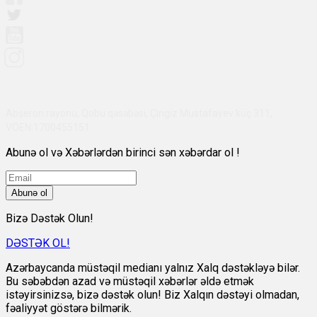
Abşeron rayonu, Qobu qəsəbəsi, Çingiz Mustafayev küç 311,
VÖEN:1700455151
Abunə ol və Xəbərlərdən birinci sən xəbərdar ol !
Abunə ol
Bizə Dəstək Olun!
DƏSTƏK OL!
Azərbaycanda müstəqil medianı yalnız Xalq dəstəkləyə bilər.
Bu səbəbdən azad və müstəqil xəbərlər əldə etmək
istəyirsinizsə, bizə dəstək olun! Biz Xalqın dəstəyi olmadan,
fəaliyyət göstərə bilmərik.