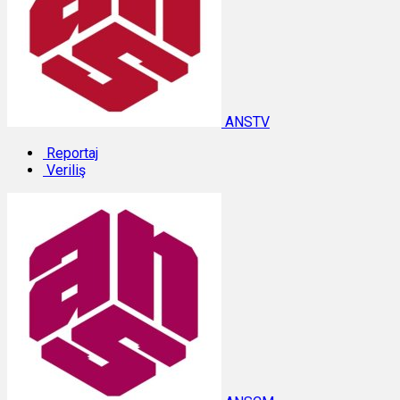
ANSTV
Reportaj
Veriliş