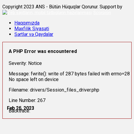
Copyright 2023 ANS - Bütün Hüquqlar Qorunur. Support by
Scorpion
Haqqımızda
Məxfilik Siyasəti
Şərtlər və Qaydalar
A PHP Error was encountered
Severity: Notice
Message: fwrite(): write of 287 bytes failed with errno=28
No space left on device
Filename: drivers/Session_files_driver.php
Line Number: 267
Feb 25, 2023
Feb 25, 2023
Feb 25, 2023
Feb 26, 2023
Feb 26, 2023
Feb 26, 2023
Backtrace: