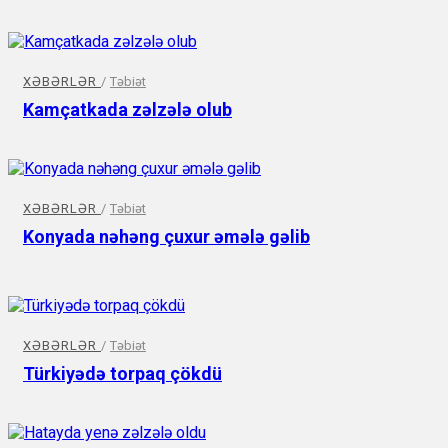
XƏBƏRLƏR
/
Təbiət
Kamçatkada zəlzələ olub
XƏBƏRLƏR
/
Təbiət
Konyada nəhəng çuxur əmələ gəlib
XƏBƏRLƏR
/
Təbiət
Türkiyədə torpaq çökdü