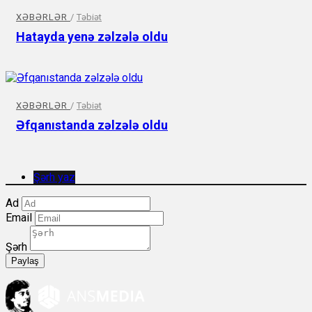
XƏBƏRLƏR
/
Təbiət
Hatayda yenə zəlzələ oldu
XƏBƏRLƏR
/
Təbiət
Əfqanıstanda zəlzələ oldu
Şərh yaz
Ad
Email
Şərh
Paylaş