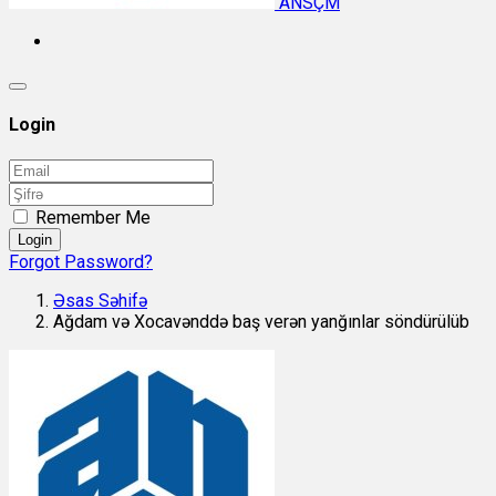
ANSÇM
Login
Remember Me
Login
Forgot Password?
Əsas Səhifə
Ağdam və Xocavənddə baş verən yanğınlar söndürülüb