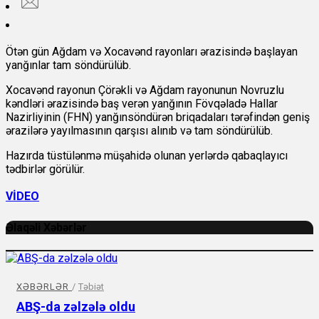
Ötən gün Ağdam və Xocavənd rayonları ərazisində başlayan
yanğınlar tam söndürülüb.
Xocavənd rayonun
Çörəkli
və Ağdam rayonunun Novruzlu
kəndləri ərazisində baş verən yanğının Fövqəladə Hallar
Nazirliyinin (FHN) yanğınsöndürən briqadaları tərəfindən geniş
ərazilərə yayılmasının qarşısı alınıb və tam söndürülüb.
Hazırda tüstülənmə müşahidə olunan yerlərdə qabaqlayıcı
tədbirlər görülür.
VİDEO
Əlaqəli Xəbərlər
XƏBƏRLƏR
/
Təbiət
ABŞ-da zəlzələ oldu