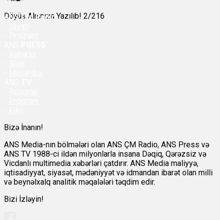
Döyüş Alnınıza Yazılıb! 2/216
ANS
ÇM Radio
-
Yayım
- Proqram
ANS
PRESS
-
Xəbərlər
-
Bloq
-
Müsahibə
ANS
TV
-
Reportaj
-
Proqram
-
Film
Bizə İnanın!
ANS Media-nın bölmələri olan ANS ÇM Radio, ANS Press və
ANS TV 1988-ci ildən milyonlarla insana Dəqiq, Qərəzsiz və
Vicdanlı multimedia xəbərləri çatdırır. ANS Media maliyyə,
iqtisadiyyat, siyasət, mədəniyyət və idmandan ibarət olan milli
və beynəlxalq analitik məqalələri təqdim edir.
Bizi İzləyin!