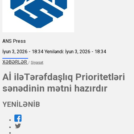
ANS Press
İyun 3, 2026 - 18:34
Yeniləndi: İyun 3, 2026 - 18:34
XƏBƏRLƏR
/
Siyasət
Aİ iləTərəfdaşlıq Prioritetləri
sənədinin mətni hazırdır
YENİLƏNİB