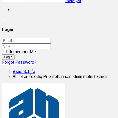
ANSÇM
Login
Remember Me
Login
Forgot Password?
Əsas Səhifə
Aİ iləTərəfdaşlıq Prioritetləri sənədinin mətni hazırdır