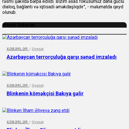
rəsmi şəkildə bərpa edildi. Bizim əsas fokusumuz daha güclü
dialoq, bağlantı və iqtisadi əməkdaşlıqdır”, - məlumatda qeyd
olunub.
Əlaqəli Xəbərlər
XƏBƏRLƏR
/
Siyasət
Azərbaycan terrorçuluğa qarşı sənəd imzaladı
XƏBƏRLƏR
/
Siyasət
Blinkenin köməkçisi Bakıya gəlir
XƏBƏRLƏR
/
Siyasət