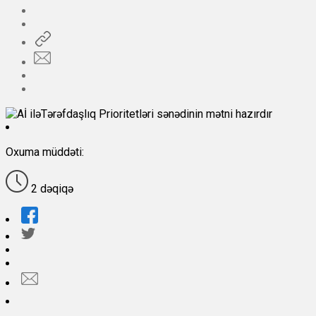
Oxuma müddəti:
2 dəqiqə