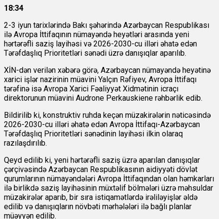
18:34
2-3 iyun tarixlərində Bakı şəhərində Azərbaycan Respublikası
ilə Avropa İttifaqının nümayəndə heyətləri arasında yeni
hərtərəfli saziş layihəsi və 2026-2030-cu illəri əhatə edən
Tərəfdaşlıq Prioritetləri sənədi üzrə danışıqlar aparılıb.
XİN-dən verilən xəbərə görə, Azərbaycan nümayəndə heyətinə
xarici işlər nazirinin müavini Yalçın Rəfiyev, Avropa İttifaqı
tərəfinə isə Avropa Xarici Fəaliyyət Xidmətinin icraçı
direktorunun müavini Audrone Perkauskiene rəhbərlik edib.
Bildirilib ki, konstruktiv ruhda keçən müzakirələrin nəticəsində
2026-2030-cu illəri əhatə edən Avropa İttifaqı-Azərbaycan
Tərəfdaşlıq Prioritetləri sənədinin layihəsi ilkin olaraq
razılaşdırılıb.
Qeyd edilib ki, yeni hərtərəfli saziş üzrə aparılan danışıqlar
çərçivəsində Azərbaycan Respublikasının aidiyyəti dövlət
qurumlarının nümayəndələri Avropa İttifaqından olan həmkarları
ilə birlikdə saziş layihəsinin müxtəlif bölmələri üzrə məhsuldar
müzakirələr aparıb, bir sıra istiqamətlərdə irəliləyişlər əldə
edilib və danışıqların növbəti mərhələləri ilə bağlı planlar
müəyyən edilib.