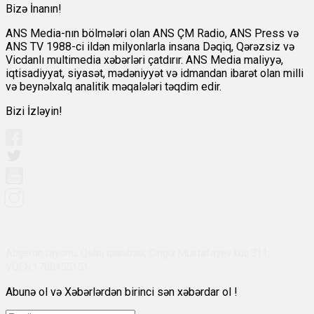
Bizə İnanın!
ANS Media-nın bölmələri olan ANS ÇM Radio, ANS Press və
ANS TV 1988-ci ildən milyonlarla insana Dəqiq, Qərəzsiz və
Vicdanlı multimedia xəbərləri çatdırır. ANS Media maliyyə,
iqtisadiyyat, siyasət, mədəniyyət və idmandan ibarət olan milli
və beynəlxalq analitik məqalələri təqdim edir.
Bizi İzləyin!
Abşeron rayonu, Qobu qəsəbəsi, Çingiz Mustafayev küç 311,
VÖEN:1700455151
Abunə ol və Xəbərlərdən birinci sən xəbərdar ol !