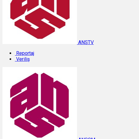
ANSTV
Reportaj
Veriliş