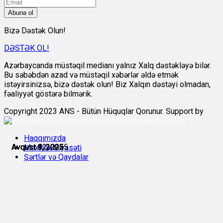
Abunə ol
Bizə Dəstək Olun!
DƏSTƏK OL!
Azərbaycanda müstəqil medianı yalnız Xalq dəstəkləyə bilər.
Bu səbəbdən azad və müstəqil xəbərlər əldə etmək
istəyirsinizsə, bizə dəstək olun! Biz Xalqın dəstəyi olmadan,
fəaliyyət göstərə bilmərik.
Copyright 2023 ANS - Bütün Hüquqlar Qorunur. Support by
Scorpion
Haqqımızda
Avqust 8, 2025
Avqust 8, 2025
Avqust 8, 2025
Avqust 9, 2025
Avqust 9, 2025
Avqust 12, 2025
Məxfilik Siyasəti
Şərtlər və Qaydalar