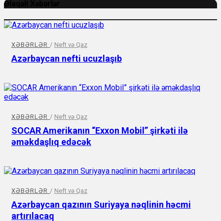
Əlaqəli Xəbərlər
XƏBƏRLƏR
/
Neft və Qaz
Azərbaycan nefti ucuzlaşıb
XƏBƏRLƏR
/
Neft və Qaz
SOCAR Amerikanın “Exxon Mobil” şirkəti ilə
əməkdaşlıq edəcək
XƏBƏRLƏR
/
Neft və Qaz
Azərbaycan qazının Suriyaya nəqlinin həcmi
artırılacaq