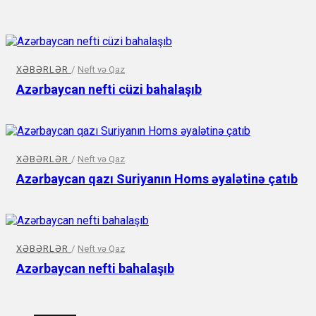
XƏBƏRLƏR
/
Neft və Qaz
Azərbaycan nefti cüzi bahalaşıb
XƏBƏRLƏR
/
Neft və Qaz
Azərbaycan qazı Suriyanın Homs əyalətinə çatıb
XƏBƏRLƏR
/
Neft və Qaz
Azərbaycan nefti bahalaşıb