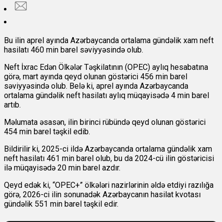
Bu ilin aprel ayında Azərbaycanda ortalama gündəlik xam neft
hasilatı 460 min barel səviyyəsində olub.
Neft İxrac Edən Ölkələr Təşkilatının (OPEC) aylıq hesabatına
görə, mart ayında qeyd olunan göstərici 456 min barel
səviyyəsində olub. Belə ki, aprel ayında Azərbaycanda
ortalama gündəlik neft hasilatı aylıq müqayisədə 4 min barel
artıb.
Məlumata əsasən, ilin birinci rübündə qeyd olunan göstərici
454 min barel təşkil edib.
Bildirilir ki, 2025-ci ildə Azərbaycanda ortalama gündəlik xam
neft hasilatı 461 min barel olub, bu da 2024-cü ilin göstəricisi
ilə müqayisədə 20 min barel azdır.
Qeyd edək ki, “OPEC+” ölkələri nazirlərinin əldə etdiyi razılığa
görə, 2026-ci ilin sonunadək Azərbaycanın hasilat kvotası
gündəlik 551 min barel təşkil edir.