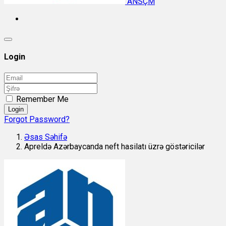
ANSÇM
Login
Remember Me
Login
Forgot Password?
Əsas Səhifə
Apreldə Azərbaycanda neft hasilatı üzrə göstəricilər