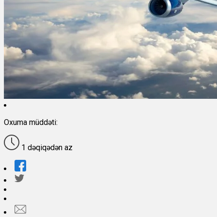
Oxuma müddəti:
1 dəqiqədən az