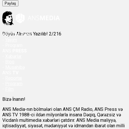
Paylaş
Döyüş Alnınıza Yazılıb! 2/216
ANS
ÇM Radio
-
Yayım
- Proqram
ANS
PRESS
-
Xəbərlər
-
Bloq
-
Müsahibə
ANS
TV
-
Reportaj
-
Proqram
-
Film
Bizə İnanın!
ANS Media-nın bölmələri olan ANS ÇM Radio, ANS Press və
ANS TV 1988-ci ildən milyonlarla insana Dəqiq, Qərəzsiz və
Vicdanlı multimedia xəbərləri çatdırır. ANS Media maliyyə,
iqtisadiyyat, siyasət, mədəniyyət və idmandan ibarət olan milli