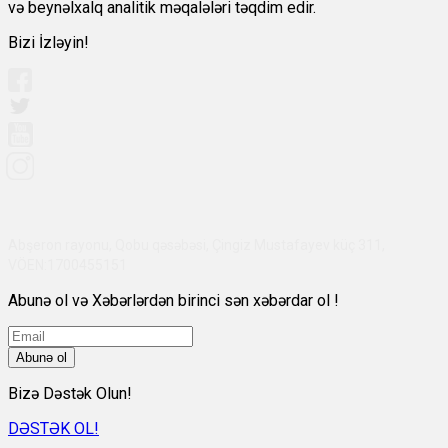
və beynəlxalq analitik məqalələri təqdim edir.
Bizi İzləyin!
Abşeron rayonu, Qobu qəsəbəsi, Çingiz Mustafayev küç 311,
VÖEN:1700455151
Abunə ol və Xəbərlərdən birinci sən xəbərdar ol !
Abunə ol
Bizə Dəstək Olun!
DƏSTƏK OL!