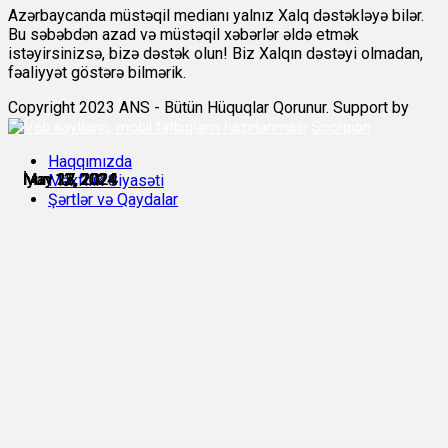
Azərbaycanda müstəqil medianı yalnız Xalq dəstəkləyə bilər.
Bu səbəbdən azad və müstəqil xəbərlər əldə etmək
istəyirsinizsə, bizə dəstək olun! Biz Xalqın dəstəyi olmadan,
fəaliyyət göstərə bilmərik.
Copyright 2023 ANS - Bütün Hüquqlar Qorunur. Support by
Scorpion
Haqqımızda
May 13, 2024
May 18, 2024
May 27, 2024
İyun 12, 2024
İyun 13, 2024
İyun 13, 2024
Məxfilik Siyasəti
Şərtlər və Qaydalar