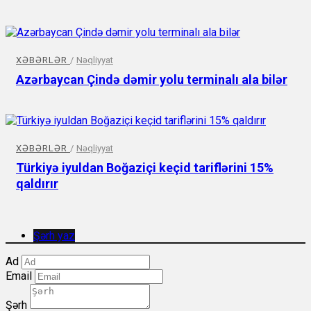
XƏBƏRLƏR
/
Nəqliyyat
Azərbaycan Çində dəmir yolu terminalı ala bilər
XƏBƏRLƏR
/
Nəqliyyat
Türkiyə iyuldan Boğaziçi keçid tariflərini 15%
qaldırır
Şərh yaz
Ad
Email
Şərh