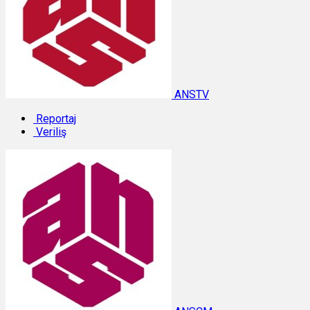
ANSTV
Reportaj
Veriliş