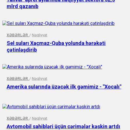
mlrd qazanıb
XƏBƏRLƏR
/
Nəqliyyat
Sel suları Xaçmaz-Quba yolunda hərəkəti
çətinləşdirib
XƏBƏRLƏR
/
Nəqliyyat
Amerika sularında üzəcək ilk gəmimiz - "Xocalı"
XƏBƏRLƏR
/
Nəqliyyat
Avtomobil sahibləri üçün cərimələr kəskin artdı