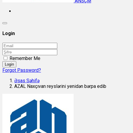
ANSÇM
Login
Remember Me
Login
Forgot Password?
Əsas Səhifə
AZAL Naxçıvan reyslərini yenidən bərpa edib