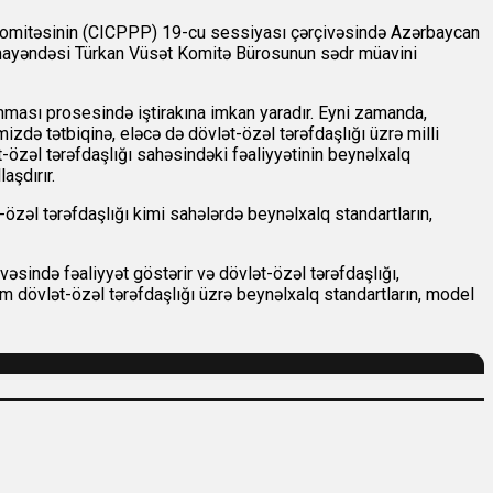
 Komitəsinin (CICPPP) 19-cu sessiyası çərçivəsində Azərbaycan
nümayəndəsi Türkan Vüsət Komitə Bürosunun sədr müavini
nması prosesində iştirakına imkan yaradır. Eyni zamanda,
zdə tətbiqinə, eləcə də dövlət-özəl tərəfdaşlığı üzrə milli
-özəl tərəfdaşlığı sahəsindəki fəaliyyətinin beynəlxalq
aşdırır.
-özəl tərəfdaşlığı kimi sahələrdə beynəlxalq standartların,
əsində fəaliyyət göstərir və dövlət-özəl tərəfdaşlığı,
rum dövlət-özəl tərəfdaşlığı üzrə beynəlxalq standartların, model