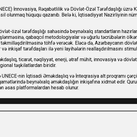
NECE) İnnovasiya, Rəqabətlilik və Dövlət-Özəl Tərəfdaşlığı üzrə
sil olunmaq hüququ qazanıb. Belə ki, İqtisadiyyat Nazirliyinin 
lət-özəl tərəfdaşlığı sahəsində beynəlxalq standartların hazırla
lənməsinə, qabaqcıl metodologiyalar və uğurlu təcrübələrin ölkəmi
 təkmilləşdirilməsinə töhfə verəcək. Eləcə də, Azərbaycanın dövlət
və inkişaf tərəfdaşları ilə yeni layihələrin reallaşdırılmasını stimull
şlıq, ticarət, nəqliyyat, enerji, ətraf mühit, innovasiya və dövlət
onal təşkilatlardan biridir.
 UNECE-nin İqtisadi Əməkdaşlıq və İnteqrasiya alt proqramı çərçiv
stiqamətlərində beynəlxalq əməkdaşlığın inkişafına xidmət edir. Qu
ən əsas platformalardan hesab olunur.