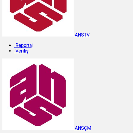
ANSTV
Reportaj
Veriliş
ANSÇM