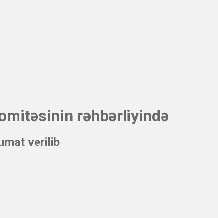
mitəsinin rəhbərliyində
umat verilib