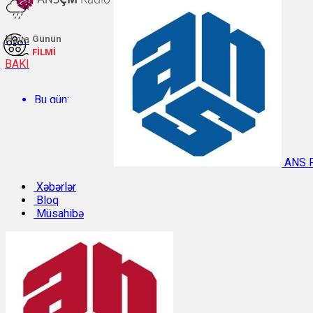
Hava
Günün
FİLMİ
BAKI
Bu gün:
Temperatur: 26.5°C. Rütubət: 64%.
ANS 
Sabah:
Xəbərlər
Bloq
Müsahibə
Temperatur: 29.8°C. Rütubət: 49%.