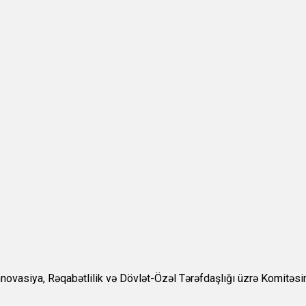
vasiya, Rəqabətlilik və Dövlət-Özəl Tərəfdaşlığı üzrə Komitəsini