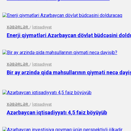
XƏBƏRLƏR
/
İqtisadiyyat
Enerji qiymətləri Azərbaycan dövlət büdcəsini dol
XƏBƏRLƏR
/
İqtisadiyyat
Bir ay ərzində qida məhsullarının qiyməti necə dəyi
XƏBƏRLƏR
/
İqtisadiyyat
Azərbaycan iqtisadiyyatı 4,5 faiz böyüyüb