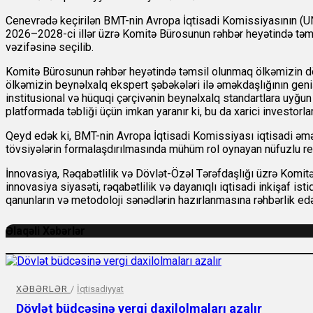
Cenevrədə keçirilən BMT-nin Avropa İqtisadi Komissiyasının (U
2026–2028-ci illər üzrə Komitə Bürosunun rəhbər heyətində təm
vəzifəsinə seçilib.
Komitə Bürosunun rəhbər heyətində təmsil olunmaq ölkəmizin döv
ölkəmizin beynəlxalq ekspert şəbəkələri ilə əməkdaşlığının geniş
institusional və hüquqi çərçivənin beynəlxalq standartlara uyğun
platformada təbliği üçün imkan yaranır ki, bu da xarici investorlar 
Qeyd edək ki, BMT-nin Avropa İqtisadi Komissiyası iqtisadi əməkda
tövsiyələrin formalaşdırılmasında mühüm rol oynayan nüfuzlu regi
İnnovasiya, Rəqabətlilik və Dövlət-Özəl Tərəfdaşlığı üzrə Komitə
innovasiya siyasəti, rəqabətlilik və dayanıqlı iqtisadi inkişaf i
qanunların və metodoloji sənədlərin hazırlanmasına rəhbərlik ed
Əlaqəli Xəbərlər
XƏBƏRLƏR
/
İqtisadiyyat
Dövlət büdcəsinə vergi daxilolmaları azalır