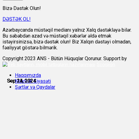
Bizə Dəstək Olun!
DƏSTƏK OL!
Azərbaycanda müstəqil medianı yalnız Xalq dəstəkləyə bilər.
Bu səbəbdən azad və müstəqil xəbərlər əldə etmək
istəyirsinizsə, bizə dəstək olun! Biz Xalqın dəstəyi olmadan,
fəaliyyət göstərə bilmərik.
Copyright 2023 ANS - Bütün Hüquqlar Qorunur. Support by
Scorpion
Haqqımızda
Sep 23, 2024
Sep 24, 2024
Sep 24, 2024
Sep 24, 2024
Sep 24, 2024
Sep 24, 2024
Məxfilik Siyasəti
Şərtlər və Qaydalar