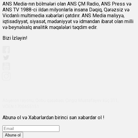
ANS Media-nın bölmələri olan ANS ÇM Radio, ANS Press və
ANS TV 1988-ci ildən milyonlarla insana Dəqiq, Qərəzsiz və
Vicdanlı multimedia xəbərləri çatdırır. ANS Media maliyyə,
iqtisadiyyat, siyasət, mədəniyyət və idmandan ibarət olan milli
və beynəlxalq analitik məqalələri təqdim edir.
Bizi İzləyin!
Abşeron rayonu, Qobu qəsəbəsi, Çingiz Mustafayev küç 311,
VÖEN:1700455151
Abunə ol və Xəbərlərdən birinci sən xəbərdar ol !
Abunə ol