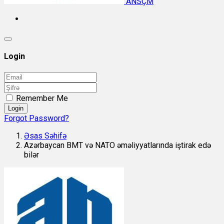
ANSÇM
Login
Remember Me
Login
Forgot Password?
Əsas Səhifə
Azərbaycan BMT və NATO əməliyyatlarında iştirak edə
bilər