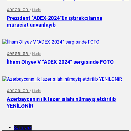
XƏBƏRLƏR
/
Hərbi
Prezident “ADEX-2024”ün iştirakçılarına
müraciət ünvanlayıb
XƏBƏRLƏR
/
Hərbi
İlham Əliyev V “ADEX-2024” sərgisində FOTO
XƏBƏRLƏR
/
Hərbi
Azərbaycanın ilk lazer silahı nümayiş etdirilib
YENİLƏNİR
Şərh yaz