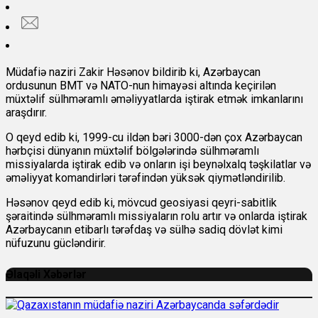
Müdafiə naziri Zakir Həsənov bildirib ki, Azərbaycan
ordusunun BMT və NATO-nun himayəsi altında keçirilən
müxtəlif sülhməramlı əməliyyatlarda iştirak etmək imkanlarını
araşdırır.
O qeyd edib ki, 1999-cu ildən bəri 3000-dən çox Azərbaycan
hərbçisi dünyanın müxtəlif bölgələrində sülhməramlı
missiyalarda iştirak edib və onların işi beynəlxalq təşkilatlar və
əməliyyat komandirləri tərəfindən yüksək qiymətləndirilib.
Həsənov qeyd edib ki, mövcud geosiyasi qeyri-sabitlik
şəraitində sülhməramlı missiyaların rolu artır və onlarda iştirak
Azərbaycanın etibarlı tərəfdaş və sülhə sadiq dövlət kimi
nüfuzunu gücləndirir.
Əlaqəli Xəbərlər