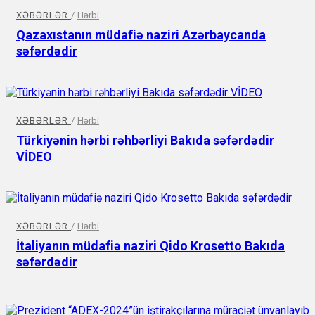
XƏBƏRLƏR
/
Hərbi
Qazaxıstanın müdafiə naziri Azərbaycanda
səfərdədir
XƏBƏRLƏR
/
Hərbi
Türkiyənin hərbi rəhbərliyi Bakıda səfərdədir
VİDEO
XƏBƏRLƏR
/
Hərbi
İtaliyanın müdafiə naziri Qido Krosetto Bakıda
səfərdədir