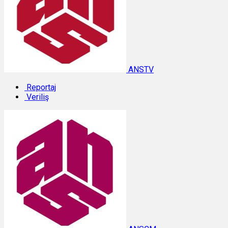
ANSTV
Reportaj
Veriliş