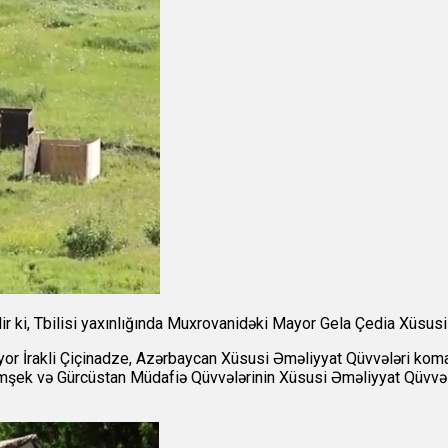
lir ki, Tbilisi yaxınlığında Muxrovanidəki Mayor Gela Çedia Xüsus
or İrakli Çiçinadze, Azərbaycan Xüsusi Əməliyyat Qüvvələri kom
şek və Gürcüstan Müdafiə Qüvvələrinin Xüsusi Əməliyyat Qüvvələr