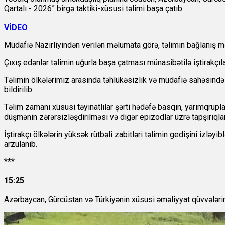
Qartalı - 2026” birgə taktiki-xüsusi təlimi başa çatıb.
VİDEO
Müdafiə Nazirliyindən
verilən məlumata görə, təlimin bağlanış mə
Çıxış edənlər təlimin uğurla başa çatması münasibətilə iştirakçılar
Təlimin ölkələrimiz arasında təhlükəsizlik və müdafiə sahəsind
bildirilib.
Təlim zamanı xüsusi təyinatlılar şərti hədəfə basqın, yarımqrupla
düşmənin zərərsizləşdirilməsi və digər epizodlar üzrə tapşırıqları
İştirakçı ölkələrin yüksək rütbəli zabitləri təlimin gedişini izləyib
arzulanıb.
***
15:25
Azərbaycan, Gürcüstan və Türkiyənin xüsusi əməliyyat qüvvələrini