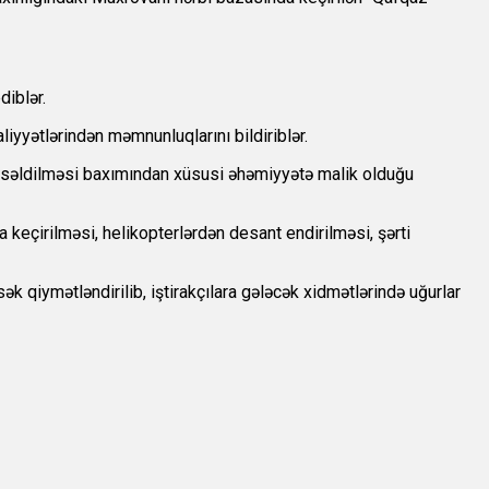
diblər.
aliyyətlərindən məmnunluqlarını bildiriblər.
yüksəldilməsi baxımından xüsusi əhəmiyyətə malik olduğu
 keçirilməsi, helikopterlərdən desant endirilməsi, şərti
üksək qiymətləndirilib, iştirakçılara gələcək xidmətlərində uğurlar