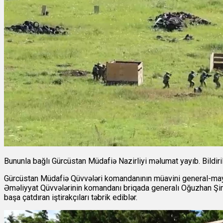
Bununla bağlı Gürcüstan Müdafiə Nazirliyi məlumat yayıb. Bildiri
Gürcüstan Müdafiə Qüvvələri komandanının müavini general-may
Əməliyyat Qüvvələrinin komandanı briqada generalı Oğuzhan Şim
başa çatdıran iştirakçıları təbrik ediblər.