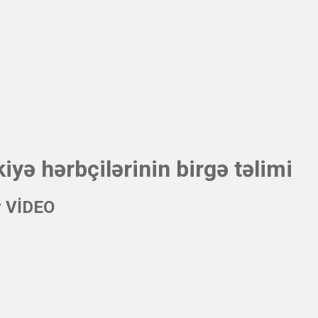
yə hərbçilərinin birgə təlimi
r VİDEO