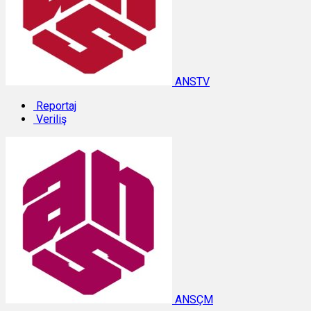
ANSTV
Reportaj
Veriliş
ANSÇM