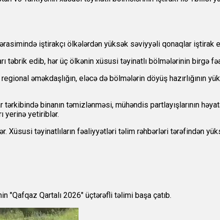
rasimində iştirakçı ölkələrdən yüksək səviyyəli qonaqlar iştirak e
ı təbrik edib, hər üç ölkənin xüsusi təyinatlı bölmələrinin birgə fə
ə regional əməkdaşlığın, eləcə də bölmələrin döyüş hazırlığının 
r tərkibində binanın təmizlənməsi, mühəndis partlayışlarının həyata
 yerinə yetiriblər.
lər. Xüsusi təyinatlıların fəaliyyətləri təlim rəhbərləri tərəfindən y
n "Qafqaz Qartalı 2026" üçtərəfli təlimi başa çatıb.