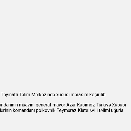
i Təyinatlı Təlim Mərkəzində xüsusi mərasim keçirilib.
andanının müavini general-mayor Azər Kasımov, Türkiyə Xüsusi
inin komandanı polkovnik Teymuraz Klateişvili təlimi uğurla