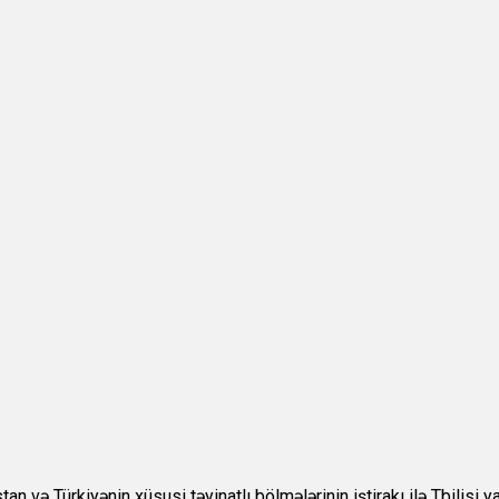
və Türkiyənin xüsusi təyinatlı bölmələrinin iştirakı ilə Tbilisi 