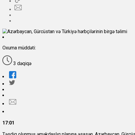
Oxuma müddəti:
3 dəqiqə
17:01
Təsdiq olunmuş əməkdaşlıq planına əsasən, Azərbaycan, Gürcüstan 