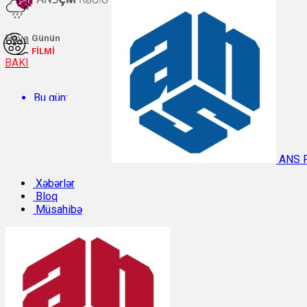
Hava
Günün
FİLMİ
BAKI
Bu gün:
Temperatur: 30.4°C. Rütubət: 49%.
ANS 
Sabah:
Xəbərlər
Bloq
Müsahibə
Temperatur: 29.9°C. Rütubət: 47%.