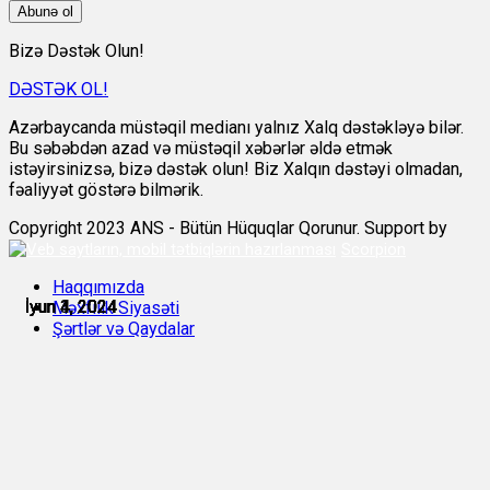
Abunə ol
Bizə Dəstək Olun!
DƏSTƏK OL!
Azərbaycanda müstəqil medianı yalnız Xalq dəstəkləyə bilər.
Bu səbəbdən azad və müstəqil xəbərlər əldə etmək
istəyirsinizsə, bizə dəstək olun! Biz Xalqın dəstəyi olmadan,
fəaliyyət göstərə bilmərik.
Copyright 2023 ANS - Bütün Hüquqlar Qorunur. Support by
Scorpion
Haqqımızda
İyun 1, 2024
İyun 3, 2024
İyun 4, 2024
İyun 4, 2024
İyun 4, 2024
İyun 4, 2024
Məxfilik Siyasəti
Şərtlər və Qaydalar