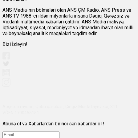
ANS Media-nın bölmələri olan ANS ÇM Radio, ANS Press və
ANS TV 1988-ci ildən milyonlarla insana Dəqiq, Qərəzsiz və
Vicdanlı multimedia xəbərləri çatdırır. ANS Media maliyyə,
iqtisadiyyat, siyasət, mədəniyyət və idmandan ibarət olan milli
və beynəlxalq analitik məqalələri təqdim edir.
Bizi İzləyin!
Abşeron rayonu, Qobu qəsəbəsi, Çingiz Mustafayev küç 311,
VÖEN:1700455151
Abunə ol və Xəbərlərdən birinci sən xəbərdar ol !