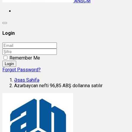
ANSÇM
Login
Remember Me
Login
Forgot Password?
Əsas Səhifə
Azərbaycan nefti 96,85 ABŞ dollarına satılır