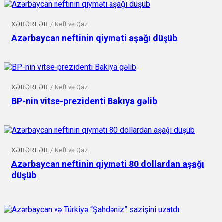
XƏBƏRLƏR
/
Neft və Qaz
Azərbaycan neftinin qiyməti aşağı düşüb
XƏBƏRLƏR
/
Neft və Qaz
BP-nin vitse-prezidenti Bakıya gəlib
XƏBƏRLƏR
/
Neft və Qaz
Azərbaycan neftinin qiyməti 80 dollardan aşağı
düşüb