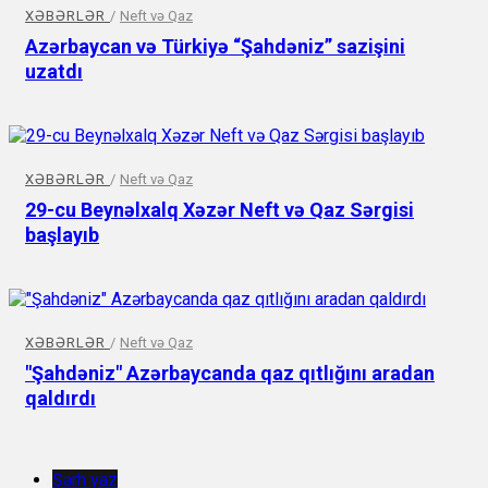
XƏBƏRLƏR
/
Neft və Qaz
Azərbaycan və Türkiyə “Şahdəniz” sazişini
uzatdı
XƏBƏRLƏR
/
Neft və Qaz
29-cu Beynəlxalq Xəzər Neft və Qaz Sərgisi
başlayıb
XƏBƏRLƏR
/
Neft və Qaz
"Şahdəniz" Azərbaycanda qaz qıtlığını aradan
qaldırdı
Şərh yaz