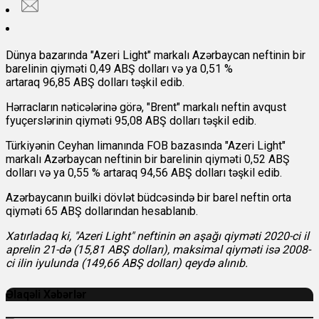
Dünya bazarında "Azeri Light" markalı Azərbaycan neftinin bir
barelinin qiyməti
0,49 ABŞ dolları və ya 0,51 %
artaraq 96,85 ABŞ dolları təşkil edib.
Hərracların nəticələrinə görə, "Brent" markalı neftin avqust
fyuçerslərinin qiyməti 95,08 ABŞ dolları təşkil edib.
Türkiyənin Ceyhan limanında FOB bazasında "Azeri Light"
markalı Azərbaycan neftinin bir barelinin qiyməti 0,52 ABŞ
dolları və ya 0,55 % artaraq 94,56 ABŞ dolları təşkil edib.
Azərbaycanın builki dövlət büdcəsində bir barel neftin orta
qiyməti 65 ABŞ dollarından hesablanıb.
Xatırladaq ki, "Azeri Light" neftinin ən aşağı qiyməti 2020-ci il
aprelin 21-də (15,81 ABŞ dolları), maksimal qiyməti isə 2008-
ci ilin iyulunda (149,66 ABŞ dolları) qeydə alınıb.
Əlaqəli Xəbərlər