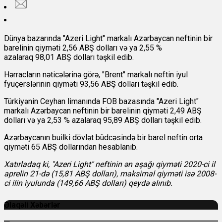
Dünya bazarında "Azeri Light" markalı Azərbaycan neftinin bir
barelinin qiyməti
2,56 ABŞ dolları və ya 2,55 %
azalaraq 98,01 ABŞ dolları təşkil edib.
Hərracların nəticələrinə görə, "Brent" markalı neftin iyul
fyuçerslərinin qiyməti 93,56 ABŞ dolları təşkil edib.
Türkiyənin Ceyhan limanında FOB bazasında "Azeri Light"
markalı Azərbaycan neftinin bir barelinin qiyməti 2,49 ABŞ
dolları və ya 2,53 % azalaraq 95,89 ABŞ dolları təşkil edib.
Azərbaycanın builki dövlət büdcəsində bir barel neftin orta
qiyməti 65 ABŞ dollarından hesablanıb.
Xatırladaq ki, "Azeri Light" neftinin ən aşağı qiyməti 2020-ci il
aprelin 21-də (15,81 ABŞ dolları), maksimal qiyməti isə 2008-
ci ilin iyulunda (149,66 ABŞ dolları) qeydə alınıb.
Əlaqəli Xəbərlər