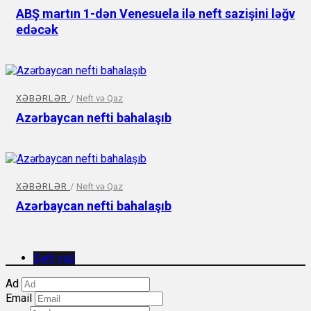
ABŞ martın 1-dən Venesuela ilə neft sazişini ləğv
edəcək
XƏBƏRLƏR
/
Neft və Qaz
Azərbaycan nefti bahalaşıb
XƏBƏRLƏR
/
Neft və Qaz
Azərbaycan nefti bahalaşıb
Şərh yaz
Ad
Email