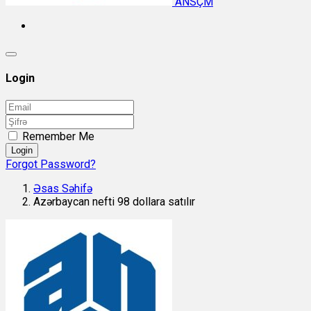
ANSÇM
Login
Remember Me
Login
Forgot Password?
Əsas Səhifə
Azərbaycan nefti 98 dollara satılır