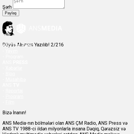
Şərh
Paylaş
Döyüş Alnınıza Yazılıb! 2/216
ANS
ÇM Radio
-
Yayım
- Proqram
ANS
PRESS
-
Xəbərlər
-
Bloq
-
Müsahibə
ANS
TV
-
Reportaj
-
Proqram
-
Film
Bizə İnanın!
ANS Media-nın bölmələri olan ANS ÇM Radio, ANS Press və
ANS TV 1988-ci ildən milyonlarla insana Dəqiq, Qərəzsiz və