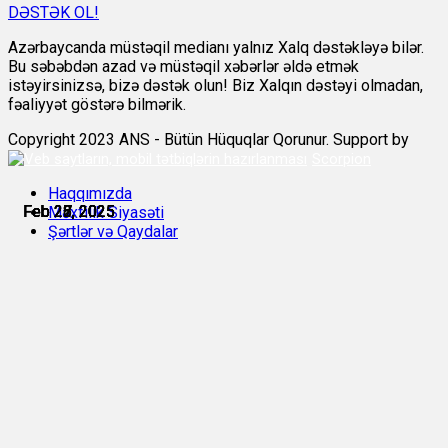
DƏSTƏK OL!
Azərbaycanda müstəqil medianı yalnız Xalq dəstəkləyə bilər.
Bu səbəbdən azad və müstəqil xəbərlər əldə etmək
istəyirsinizsə, bizə dəstək olun! Biz Xalqın dəstəyi olmadan,
fəaliyyət göstərə bilmərik.
Copyright 2023 ANS - Bütün Hüquqlar Qorunur. Support by
Scorpion
Haqqımızda
Feb 22, 2025
Feb 25, 2025
Feb 26, 2025
Feb 27, 2025
Feb 27, 2025
Feb 28, 2025
Məxfilik Siyasəti
Şərtlər və Qaydalar