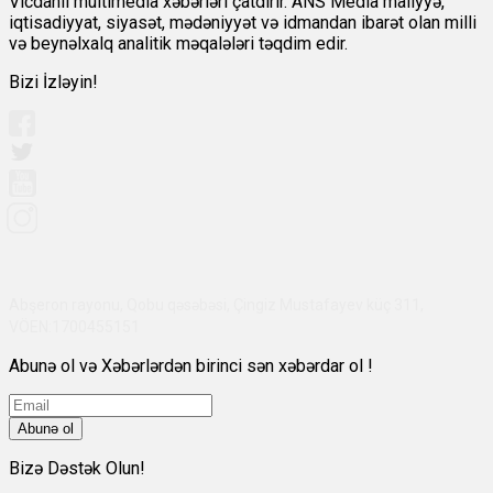
Vicdanlı multimedia xəbərləri çatdırır. ANS Media maliyyə,
iqtisadiyyat, siyasət, mədəniyyət və idmandan ibarət olan milli
və beynəlxalq analitik məqalələri təqdim edir.
Bizi İzləyin!
Abşeron rayonu, Qobu qəsəbəsi, Çingiz Mustafayev küç 311,
VÖEN:1700455151
Abunə ol və Xəbərlərdən birinci sən xəbərdar ol !
Abunə ol
Bizə Dəstək Olun!