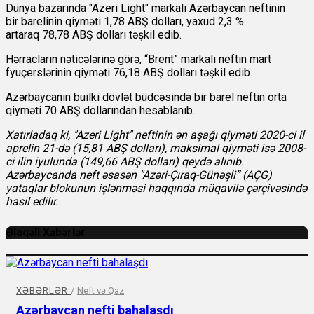
Dünya bazarında "Azeri Light" markalı Azərbaycan neftinin
bir
barelinin qiyməti
1,78 ABŞ dolları, yaxud 2,3 %
artaraq 78,78 ABŞ dolları təşkil edib.
Hərracların nəticələrinə görə, “Brent” markalı neftin mart
fyuçerslərinin qiyməti 76,18 ABŞ dolları təşkil edib.
Azərbaycanın builki dövlət büdcəsində bir barel neftin orta
qiyməti 70 ABŞ dollarından hesablanıb.
Xatırladaq ki, "Azeri Light" neftinin ən aşağı qiyməti 2020-ci il
aprelin 21-də (15,81 ABŞ dolları), maksimal qiyməti isə 2008-
ci ilin iyulunda (149,66 ABŞ dolları) qeydə alınıb.
Azərbaycanda neft əsasən "Azəri-Çıraq-Günəşli” (AÇG)
yataqlar blokunun işlənməsi haqqında müqavilə çərçivəsində
hasil edilir.
Əlaqəli Xəbərlər
XƏBƏRLƏR
/
Neft və Qaz
Azərbaycan nefti bahalaşdı