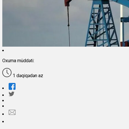
Oxuma müddəti:
1 dəqiqədən az