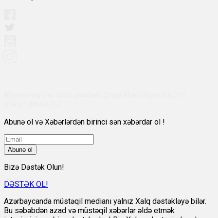
Abşeron rayonu, Qobu qəsəbəsi, Çingiz Mustafayev küç 311,
VÖEN:1700455151
Abunə ol və Xəbərlərdən birinci sən xəbərdar ol !
Abunə ol
Bizə Dəstək Olun!
DƏSTƏK OL!
Azərbaycanda müstəqil medianı yalnız Xalq dəstəkləyə bilər.
Bu səbəbdən azad və müstəqil xəbərlər əldə etmək