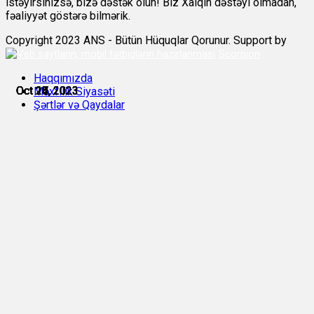
istəyirsinizsə, bizə dəstək olun! Biz Xalqın dəstəyi olmadan,
fəaliyyət göstərə bilmərik.
Copyright 2023 ANS - Bütün Hüquqlar Qorunur. Support by
Scorpion
Haqqımızda
Oct 17, 2023
Oct 18, 2023
Oct 20, 2023
Oct 21, 2023
Oct 24, 2023
Oct 25, 2023
Məxfilik Siyasəti
Şərtlər və Qaydalar