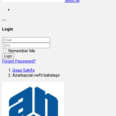
ANSÇM
Login
Remember Me
Login
Forgot Password?
Əsas Səhifə
Azərbaycan nefti bahalaşır