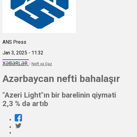
ANS Press
Jan 3, 2025 - 11:32
XƏBƏRLƏR
/
Neft və Qaz
Azərbaycan nefti bahalaşır
"Azeri Light"ın bir barelinin qiyməti
2,3 % də artıb