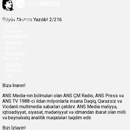
Döyüş Alnınıza Yazılıb! 2/216
ANS
ÇM Radio
-
Yayım
- Proqram
ANS
PRESS
-
Xəbərlər
-
Bloq
-
Müsahibə
ANS
TV
-
Reportaj
-
Proqram
-
Film
Bizə İnanın!
ANS Media-nın bölmələri olan ANS ÇM Radio, ANS Press və
ANS TV 1988-ci ildən milyonlarla insana Dəqiq, Qərəzsiz və
Vicdanlı multimedia xəbərləri çatdırır. ANS Media maliyyə,
iqtisadiyyat, siyasət, mədəniyyət və idmandan ibarət olan milli
və beynəlxalq analitik məqalələri təqdim edir.
Bizi İzləyin!