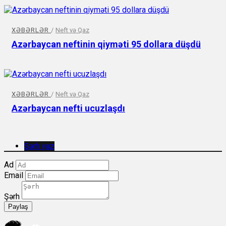
XƏBƏRLƏR
/
Neft və Qaz
Azərbaycan neftinin qiyməti 95 dollara düşdü
XƏBƏRLƏR
/
Neft və Qaz
Azərbaycan nefti ucuzlaşdı
Şərh yaz
Ad
Email
Şərh
Paylaş