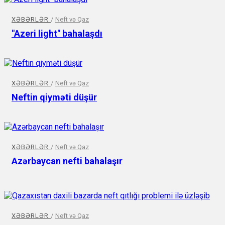
XƏBƏRLƏR
/
Neft və Qaz
"Azeri light" bahalaşdı
XƏBƏRLƏR
/
Neft və Qaz
Neftin qiyməti düşür
XƏBƏRLƏR
/
Neft və Qaz
Azərbaycan nefti bahalaşır
XƏBƏRLƏR
/
Neft və Qaz