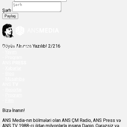
Şərh
Paylaş
Döyüş Alnınıza Yazılıb! 2/216
ANS
ÇM Radio
-
Yayım
- Proqram
ANS
PRESS
-
Xəbərlər
-
Bloq
-
Müsahibə
ANS
TV
-
Reportaj
-
Proqram
-
Film
Bizə İnanın!
ANS Media-nın bölmələri olan ANS ÇM Radio, ANS Press və
ANS TV 1988-ci ildən milyonlarla insana Dəqiq, Qərəzsiz və