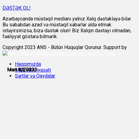
DƏSTƏK OL!
Azərbaycanda müstəqil medianı yalnız Xalq dəstəkləyə bilər.
Bu səbəbdən azad və müstəqil xəbərlər əldə etmək
istəyirsinizsə, bizə dəstək olun! Biz Xalqın dəstəyi olmadan,
fəaliyyət göstərə bilmərik.
Copyright 2023 ANS - Bütün Hüquqlar Qorunur. Support by
Scorpion
Haqqımızda
Mart 3, 2023
Mart 4, 2023
Mart 4, 2023
Mart 9, 2023
Mart 10, 2023
Mart 11, 2023
Məxfilik Siyasəti
Şərtlər və Qaydalar