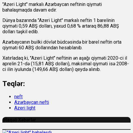
"Azeri Light" markalı Azərbaycan neftinin qiyməti
bahalaşmaqda davam edir.
Dünya bazarında "Azeri Light" markalı neftin 1 barelinin
qiyməti 0,59 ABŞ dolları, yaxud 0,68 % artaraq 86,88 ABŞ
dolları təşkil edib.
Azərbaycanın builki dövlət büdcəsində bir barel neftin orta
qiyməti 60 ABŞ dollarından hesablanıb.
Xatırladaq ki, "Azeri Light" neftinin ən aşağı qiyməti 2020-ci il
aprelin 21-də (15,81 ABŞ dolları), maksimal qiyməti isə 2008-
ci ilin iyulunda (149,66 ABŞ dolları) qeydə alınıb.
Teqlər:
neft
Azərbaycan nefti
Azeri light
Əlaqəli Xəbərlər