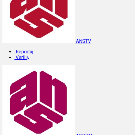
ANSTV
Reportaj
Veriliş