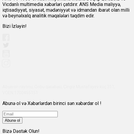
Vicdanlı multimedia xəbərləri çatdırır. ANS Media maliyyə,
iqtisadiyyat, siyasət, mədəniyyət və idmandan ibarət olan milli
və beynəlxalq analitik məqalələri təqdim edir.
Bizi İzləyin!
Abşeron rayonu, Qobu qəsəbəsi, Çingiz Mustafayev küç 311,
VÖEN:1700455151
Abunə ol və Xəbərlərdən birinci sən xəbərdar ol !
Abunə ol
Bizə Dəstək Olun!