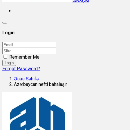
ANSÇM
Login
Remember Me
Login
Forgot Password?
Əsas Səhifə
Azərbaycan nefti bahalaşır