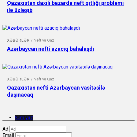
Qazaxıstan daxili bazarda neft qıtlığı problemi
ilə üzləşib
XƏBƏRLƏR
/
Neft və Qaz
Azərbaycan nefti azacıq bahalaşdı
XƏBƏRLƏR
/
Neft və Qaz
Qazaxıstan nefti Azərbaycan vasitəsilə
daşınacaq
Şərh yaz
Ad
Email