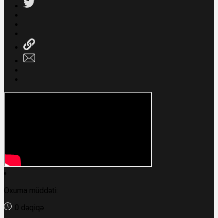
Oxuma müddəti:
0 dəqiqə