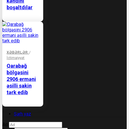
kəndini
boşaltdılar
XƏBƏRLƏR
/
İctimaiyyət
Qarabağ
bölgəsini
2906 erməni
əsilli sakin
tərk edib
Şərh yaz
Ad