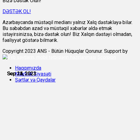
Bizə Dəstək Olun!
DƏSTƏK OL!
Azərbaycanda müstəqil medianı yalnız Xalq dəstəkləyə bilər.
Bu səbəbdən azad və müstəqil xəbərlər əldə etmək
istəyirsinizsə, bizə dəstək olun! Biz Xalqın dəstəyi olmadan,
fəaliyyət göstərə bilmərik.
Copyright 2023 ANS - Bütün Hüquqlar Qorunur. Support by
Scorpion
Haqqımızda
Sep 23, 2023
Sep 23, 2023
Sep 23, 2023
Sep 24, 2023
Sep 24, 2023
Sep 25, 2023
Məxfilik Siyasəti
Şərtlər və Qaydalar