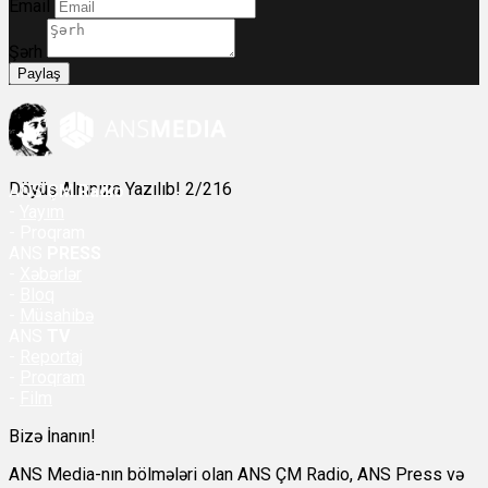
Email
Şərh
Paylaş
Döyüş Alnınıza Yazılıb! 2/216
ANS
ÇM Radio
-
Yayım
- Proqram
ANS
PRESS
-
Xəbərlər
-
Bloq
-
Müsahibə
ANS
TV
-
Reportaj
-
Proqram
-
Film
Bizə İnanın!
ANS Media-nın bölmələri olan ANS ÇM Radio, ANS Press və