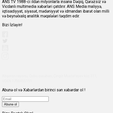
ANS TV 1988-ci ildən milyonlarla insana Dəqiq, Qərəzsiz və
Vicdanlı multimedia xəbərləri çatdırır. ANS Media maliyyə,
iqtisadiyyat, siyasət, mədəniyyət və idmandan ibarət olan milli
və beynəlxalq analitik məqalələri təqdim edir.
Bizi İzləyin!
Abşeron rayonu, Qobu qəsəbəsi, Çingiz Mustafayev küç 311,
VÖEN:1700455151
Abunə ol və Xəbərlərdən birinci sən xəbərdar ol !
Abunə ol