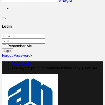
ANSÇM
Login
Remember Me
Login
Forgot Password?
Əsas Səhifə
Azərbaycan polisi Xankəndidə ictimai asayişi qoruyur