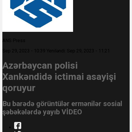
ANS Press
Sep 29, 2023 - 10:39
Yeniləndi: Sep 29, 2023 - 11:21
Azərbaycan polisi
Xankəndidə ictimai asayişi
qoruyur
Bu barədə görüntülər ermənilər sosial
şəbəkələrdə yayıb VİDEO