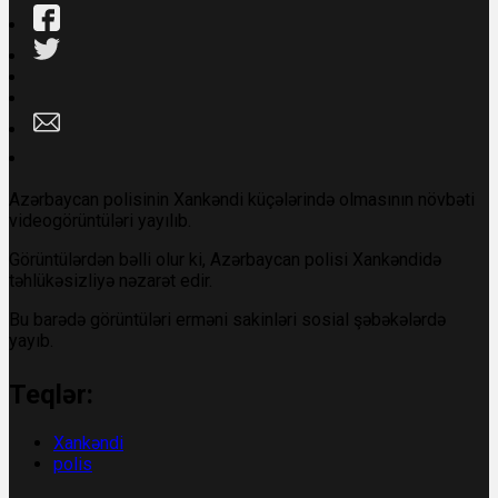
Azərbaycan polisinin Xankəndi küçələrində olmasının növbəti
videogörüntüləri yayılıb.
Görüntülərdən bəlli olur ki, Azərbaycan polisi Xankəndidə
təhlükəsizliyə nəzarət edir.
Bu barədə görüntüləri erməni sakinləri sosial şəbəkələrdə
yayıb.
Teqlər:
Xankəndi
polis