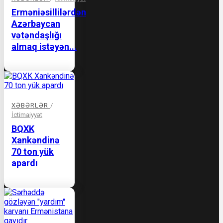
Erməniəsillilərdən
Azərbaycan
vətəndaşlığı
almaq istəyən...
XƏBƏRLƏR
/
İctimaiyyət
BQXK
Xankəndinə
70 ton yük
apardı