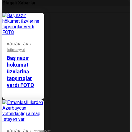
Əlaqəli Xəbərlər
XƏBƏRLƏR
/
İctimaiyyət
Baş nazir
hökumət
üzvlərinə
tapşırıqlar
verdi FOTO
XƏBƏRLƏR
/
İctimaiyyət