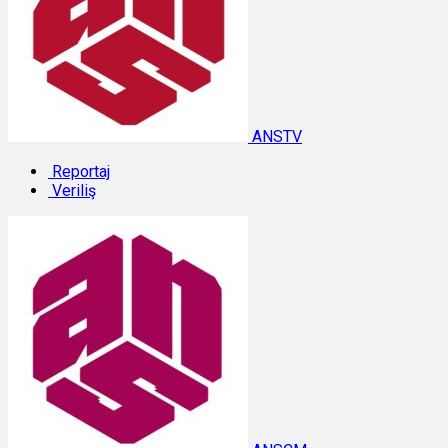
ANSTV
Reportaj
Veriliş