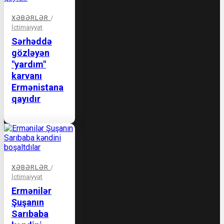
XƏBƏRLƏR
/
İctimaiyyət
Sərhəddə
gözləyən
"yardım"
karvanı
Ermənistana
qayıdır
XƏBƏRLƏR
/
İctimaiyyət
Ermənilər
Şuşanın
Sarıbaba