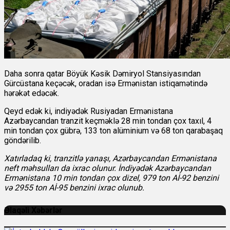
Daha sonra qatar Böyük Kəsik Dəmiryol Stansiyasından
Gürcüstana keçəcək, oradan isə Ermənistan istiqamətində
hərəkət edəcək.
Qeyd edək ki, indiyədək Rusiyadan Ermənistana
Azərbaycandan tranzit keçməklə 28 min tondan çox taxıl, 4
min tondan çox gübrə, 133 ton alüminium və 68 ton qarabaşaq
göndərilib.
Xatırladaq ki, tranzitlə yanaşı, Azərbaycandan Ermənistana
neft məhsulları da ixrac olunur. İndiyədək Azərbaycandan
Ermənistana 10 min tondan çox dizel, 979 ton Aİ-92 benzini
və 2955 ton Aİ-95 benzini ixrac olunub.
Əlaqəli Xəbərlər