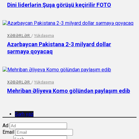
Dini liderlərin Şuşa görüşü keçirilir FOTO
XƏBƏRLƏR
/
Yükdaşıma
Azərbaycan Pakistana 2-3 milyard dollar
sərmayə qoyacaq
XƏBƏRLƏR
/
Yükdaşıma
Mehriban Əliyeva Komo gölündən paylaşım edib
Şərh yaz
Ad
Email