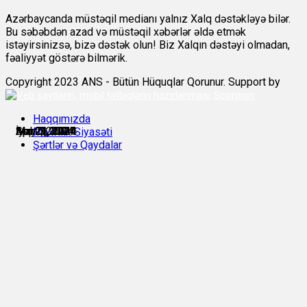
Azərbaycanda müstəqil medianı yalnız Xalq dəstəkləyə bilər.
Bu səbəbdən azad və müstəqil xəbərlər əldə etmək
istəyirsinizsə, bizə dəstək olun! Biz Xalqın dəstəyi olmadan,
fəaliyyət göstərə bilmərik.
Copyright 2023 ANS - Bütün Hüquqlar Qorunur. Support by
Scorpion
Haqqımızda
Mart 1, 2024
Apr 2, 2024
Apr 29, 2024
May 2, 2024
İyul 11, 2024
Sep 5, 2024
Məxfilik Siyasəti
Şərtlər və Qaydalar