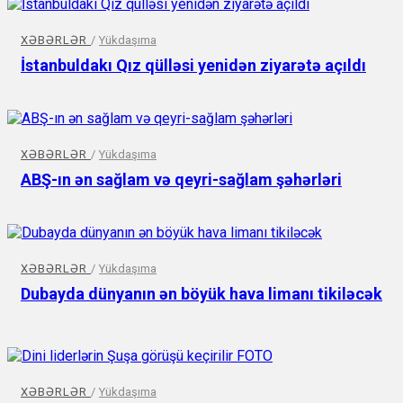
XƏBƏRLƏR
/
Yükdaşıma
İstanbuldakı Qız qülləsi yenidən ziyarətə açıldı
XƏBƏRLƏR
/
Yükdaşıma
ABŞ-ın ən sağlam və qeyri-sağlam şəhərləri
XƏBƏRLƏR
/
Yükdaşıma
Dubayda dünyanın ən böyük hava limanı tikiləcək
XƏBƏRLƏR
/
Yükdaşıma