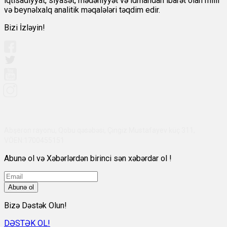
iqtisadiyyat, siyasət, mədəniyyət və idmandan ibarət olan milli
və beynəlxalq analitik məqalələri təqdim edir.
Bizi İzləyin!
Abşeron rayonu, Qobu qəsəbəsi, Çingiz Mustafayev küç 311,
VÖEN:1700455151
Abunə ol və Xəbərlərdən birinci sən xəbərdar ol !
Abunə ol
Bizə Dəstək Olun!
DƏSTƏK OL!