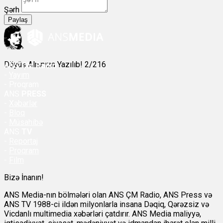
Şərh
Paylaş
Döyüş Alnınıza Yazılıb! 2/216
ANS
ÇM Radio
-
Yayım
- Proqram
ANS
PRESS
-
Xəbərlər
-
Bloq
-
Müsahibə
ANS
TV
-
Reportaj
-
Proqram
-
Film
Bizə İnanın!
ANS Media-nın bölmələri olan ANS ÇM Radio, ANS Press və
ANS TV 1988-ci ildən milyonlarla insana Dəqiq, Qərəzsiz və
Vicdanlı multimedia xəbərləri çatdırır. ANS Media maliyyə,