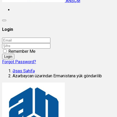
ANSÇM
Login
Remember Me
Login
Forgot Password?
Əsas Səhifə
Azərbaycan üzərindən Ermənistana yük göndərilib