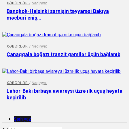
XƏBƏRLƏR
/
Nəqliyyat
Banqkok-Helsinki sərnişin təyyarəsi Bakıya
məcburi eniş...
XƏBƏRLƏR
/
Nəqliyyat
Çanaqqala boğazı tranzit gəmilər üçün bağlanıb
XƏBƏRLƏR
/
Nəqliyyat
Lahor-Bakı birbaşa aviareysi üzrə ilk uçuş həyata
keçirilib
Şərh yaz