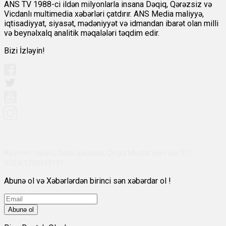
ANS TV 1988-ci ildən milyonlarla insana Dəqiq, Qərəzsiz və
Vicdanlı multimedia xəbərləri çatdırır. ANS Media maliyyə,
iqtisadiyyat, siyasət, mədəniyyət və idmandan ibarət olan milli
və beynəlxalq analitik məqalələri təqdim edir.
Bizi İzləyin!
Abşeron rayonu, Qobu qəsəbəsi, Çingiz Mustafayev küç 311,
VÖEN:1700455151
Abunə ol və Xəbərlərdən birinci sən xəbərdar ol !
Abunə ol