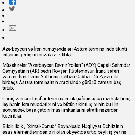
Azərbaycan və İran nümayəndələri Astara terminalında tikinti
işlərinin gedişini müzakirə ediblər.
Müzakirələr “Azərbaycan Dəmir Yolları” (ADY) Qapalı Səhmdar
Cəmiyyətinin (AR) sədri Rövşən Rüstəmovun İrana səfəri
zamanı İran Dəmir Yollarının rəhbəri Cabbar Əli Zəkəri ilə
birbaşa Astara terminalının ərazisində görüşü zamanı baş
tutub.
Görüş zamanı tərəflər terminalın inkişafının əsas mərhələlərini,
layihənin icra müddətlərini və bütün tikinti işlərinin bu ilin
sonunadək başa çatdırılması imkanlarını ətraflı nəzərdən
keçiriblər.
Bildirilib ki, “Şimal-Cənub” Beynəlxalq Nəqliyyat Dəhlizinin
əsas elementlərindən biri olan obyektdə artıq xeyli iş yerinə