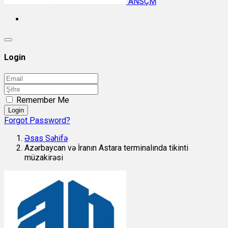
ANSÇM
Login
Remember Me
Login
Forgot Password?
Əsas Səhifə
Azərbaycan və İranın Astara terminalında tikinti
müzakirəsi