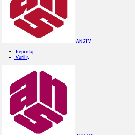
ANSTV
Reportaj
Veriliş