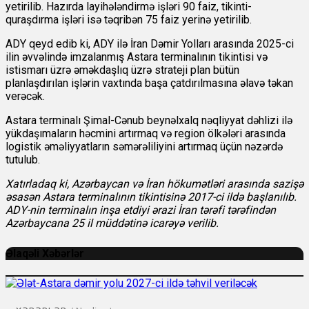
yetirilib. Hazırda layihələndirmə işləri 90 faiz, tikinti-
quraşdırma işləri isə təqribən 75 faiz yerinə yetirilib.
ADY qeyd edib ki, ADY ilə İran Dəmir Yolları arasında 2025-ci
ilin əvvəlində imzalanmış Astara terminalının tikintisi və
istismarı üzrə əməkdaşlıq üzrə strateji plan bütün
planlaşdırılan işlərin vaxtında başa çatdırılmasına əlavə təkan
verəcək.
Astara terminalı Şimal-Cənub beynəlxalq nəqliyyat dəhlizi ilə
yükdaşımaların həcmini artırmaq və region ölkələri arasında
logistik əməliyyatların səmərəliliyini artırmaq üçün nəzərdə
tutulub.
Xatırladaq ki, Azərbaycan və İran hökumətləri arasında sazişə
əsasən Astara terminalının tikintisinə 2017-ci ildə başlanılıb.
ADY-nin terminalın inşa etdiyi ərazi İran tərəfi tərəfindən
Azərbaycana 25 il müddətinə icarəyə verilib.
Əlaqəli Xəbərlər