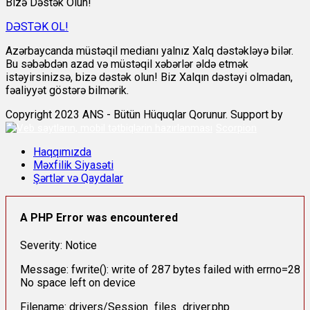
Bizə Dəstək Olun!
DƏSTƏK OL!
Azərbaycanda müstəqil medianı yalnız Xalq dəstəkləyə bilər.
Bu səbəbdən azad və müstəqil xəbərlər əldə etmək
istəyirsinizsə, bizə dəstək olun! Biz Xalqın dəstəyi olmadan,
fəaliyyət göstərə bilmərik.
Copyright 2023 ANS - Bütün Hüquqlar Qorunur. Support by
Scorpion
Haqqımızda
Məxfilik Siyasəti
Şərtlər və Qaydalar
A PHP Error was encountered
Severity: Notice
Message: fwrite(): write of 287 bytes failed with errno=28
No space left on device
Filename: drivers/Session_files_driver.php