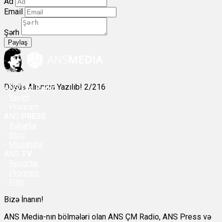
Ad
Email
Şərh
Paylaş
Döyüş Alnınıza Yazılıb! 2/216
ANS
ÇM Radio
-
Yayım
- Proqram
ANS
PRESS
-
Xəbərlər
-
Bloq
-
Müsahibə
ANS
TV
-
Reportaj
-
Proqram
-
Film
Bizə İnanın!
ANS Media-nın bölmələri olan ANS ÇM Radio, ANS Press və