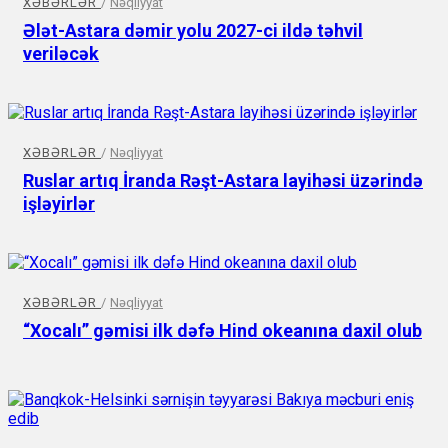
XƏBƏRLƏR
/
Nəqliyyat
Ələt-Astara dəmir yolu 2027-ci ildə təhvil
veriləcək
XƏBƏRLƏR
/
Nəqliyyat
Ruslar artıq İranda Rəşt-Astara layihəsi üzərində
işləyirlər
XƏBƏRLƏR
/
Nəqliyyat
“Xocalı” gəmisi ilk dəfə Hind okeanına daxil olub