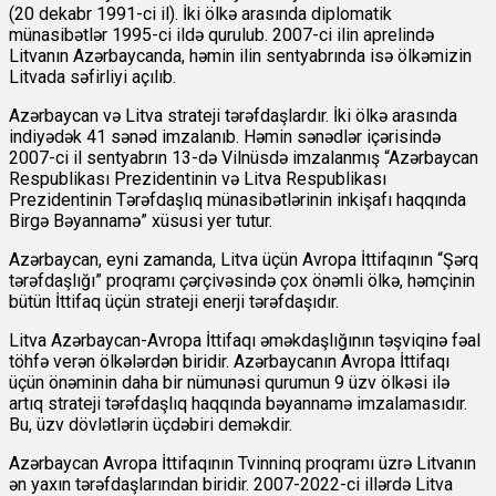
(20 dekabr 1991-ci il). İki ölkə arasında diplomatik
münasibətlər 1995-ci ildə qurulub. 2007-ci ilin aprelində
Litvanın Azərbaycanda, həmin ilin sentyabrında isə ölkəmizin
Litvada səfirliyi açılıb.
Azərbaycan və Litva strateji tərəfdaşlardır. İki ölkə arasında
indiyədək 41 sənəd imzalanıb. Həmin sənədlər içərisində
2007-ci il sentyabrın 13-də Vilnüsdə imzalanmış “Azərbaycan
Respublikası Prezidentinin və Litva Respublikası
Prezidentinin Tərəfdaşlıq münasibətlərinin inkişafı haqqında
Birgə Bəyannamə” xüsusi yer tutur.
Azərbaycan, eyni zamanda, Litva üçün Avropa İttifaqının “Şərq
tərəfdaşlığı” proqramı çərçivəsində çox önəmli ölkə, həmçinin
bütün İttifaq üçün strateji enerji tərəfdaşıdır.
Litva Azərbaycan-Avropa İttifaqı əməkdaşlığının təşviqinə fəal
töhfə verən ölkələrdən biridir. Azərbaycanın Avropa İttifaqı
üçün önəminin daha bir nümunəsi qurumun 9 üzv ölkəsi ilə
artıq strateji tərəfdaşlıq haqqında bəyannamə imzalamasıdır.
Bu, üzv dövlətlərin üçdəbiri deməkdir.
Azərbaycan Avropa İttifaqının Tvinninq proqramı üzrə Litvanın
ən yaxın tərəfdaşlarından biridir. 2007-2022-ci illərdə Litva