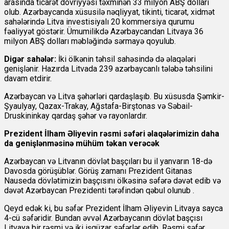
arasında ticarət dövriyyəsi təxminən 33 milyon ABŞ dolları
olub. Azərbaycanda xüsusilə nəqliyyat, tikinti, ticarət, xidmət
sahələrində Litva investisiyalı 20 kommersiya qurumu
fəaliyyət göstərir. Ümumilikdə Azərbaycandan Litvaya 36
milyon ABŞ dolları məbləğində sərmayə qoyulub.
Digər sahələr:
İki ölkənin təhsil sahəsində də əlaqələri
genişlənir. Hazırda Litvada 239 azərbaycanlı tələbə təhsilini
davam etdirir.
Azərbaycan və Litva şəhərləri qardaşlaşıb. Bu xüsusda Şəmkir-
Şyaulyay, Qazax-Trakay, Ağstafa-Birştonas və Səbail-
Druskininkay qardaş şəhər və rayonlardır.
Prezident İlham Əliyevin rəsmi səfəri əlaqələrimizin
daha
da genişlənməsinə mühüm təkan verəcək
Azərbaycan və Litvanın dövlət başçıları bu il yanvarın 18-də
Davosda görüşüblər. Görüş zamanı Prezident Gitanas
Nauseda dövlətimizin başçısını ölkəsinə səfərə dəvət edib və
dəvət Azərbaycan Prezidenti tərəfindən qəbul olunub .
Qeyd edək ki, bu səfər Prezident İlham Əliyevin Litvaya sayca
4-cü səfəridir. Bundan əvvəl Azərbaycanın dövlət başçısı
Litvaya bir rəsmi və iki işgüzar səfərlər edib. Rəsmi səfər