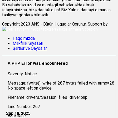
Bu səbəbdən azad və müstəqil xəbərlər əldə etmək
istəyirsinizsə, bizə dəstək olun! Biz Xalqın dəstəyi olmadan,
fəaliyyət göstərə bilmərik.
Copyright 2023 ANS - Bütün Hüquqlar Qorunur. Support by
Scorpion
Haqqımızda
Məxfilik Siyasəti
Şərtlər və Qaydalar
A PHP Error was encountered
Severity: Notice
Message: fwrite(): write of 287 bytes failed with errno=28
No space left on device
Filename: drivers/Session_files_driver.php
Line Number: 267
Sep 14, 2025
Sep 15, 2025
Sep 16, 2025
Sep 16, 2025
Sep 16, 2025
Sep 17, 2025
Backtrace: