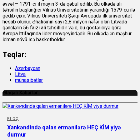
əvvəl – 1791-ci il mayın 3-də qəbul edilib. Bu ölkədə ali
təhsilin başlanğıcı Vilnüs Universitetinin yarandığı 1579-cu ilə
gedib çıxır. Vilnüs Universiteti Şərqi Avropada ilk universitet
hesab olunur. Əhalisinin sayı 2,8 milyon nəfər olan Litvada
gənclərin 56 faizi ali təhsillidir və o, bu göstəriciyə görə
Avropa İttifaqında lider mövqeyindədir. Bu ölkədə ən məşhur
idman növü isə basketboldur.
Teqlər:
Azərbaycan
Litva
münasibətlər
Əlaqəli Xəbərlər
BLOQ
Xankəndində qalan ermənilərə HEÇ KİM yiyə
durmur