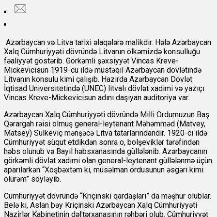
Azərbaycan və Litva tarixi əlaqələrə malikdir. Hələ Azərbaycan
Xalq Cümhuriyyəti dövründə Litvanın ölkəmizdə konsulluğu
fəaliyyət göstərib. Görkəmli şəxsiyyət Vincas Kreve-
Mickevicisun 1919-cu ildə müstəqil Azərbaycan dövlətində
Litvanın konsulu kimi çalışıb. Hazırda Azərbaycan Dövlət
İqtisad Universitetində (UNEC) litvalı dövlət xadimi və yazıçı
Vincas Kreve-Mickevicisun adını daşıyan auditoriya var.
Azərbaycan Xalq Cümhuriyyəti dövründə Milli Ordumuzun Baş
Qərargah rəisi olmuş general-leytenant Məhəmməd (Matvey,
Matsey) Sulkeviç mənşəcə Litva tatarlarındandır. 1920-ci ildə
Cümhuriyyət süqut etdikdən sonra o, bolşeviklər tərəfindən
həbs olunub və Bayıl həbsxanasında güllələnib. Azərbaycanın
görkəmli dövlət xadimi olan general-leytenant güllələnmə üçün
aparılarkən “Xoşbəxtəm ki, müsəlman ordusunun əsgəri kimi
ölürəm” söyləyib.
Cümhuriyyət dövründə “Kriçinski qardaşları” da məşhur olublar.
Belə ki, Aslan bəy Kriçinski Azərbaycan Xalq Cümhuriyyəti
Nazirlər Kabinetinin dəftərxanasının rəhbəri olub. Cümhuriyyət