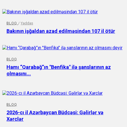
BLOQ
/
Yaddaş
Bakının işğaldan azad edilməsindən 107 il ötür
BLOQ
Hamı “Qarabağ”ın "Benfika" ilə şanslarının az
olmasını...
BLOQ
2026-cı il Azərbaycan Büdcəsi: Gəlirlər və
Xərclər