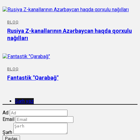
BLOQ
Rusiya Z-kanallarının Azərbaycan haqda qorxulu
nağılları
BLOQ
Fantastik "Qarabağ"
Şərh yaz
Ad
Email
Şərh
Paylaş