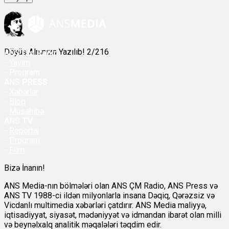
Döyüş Alnınıza Yazılıb! 2/216
ANS
ÇM Radio
-
Yayım
- Proqram
ANS
PRESS
-
Xəbərlər
-
Bloq
-
Müsahibə
ANS
TV
-
Reportaj
-
Proqram
-
Film
Bizə İnanın!
ANS Media-nın bölmələri olan ANS ÇM Radio, ANS Press və
ANS TV 1988-ci ildən milyonlarla insana Dəqiq, Qərəzsiz və
Vicdanlı multimedia xəbərləri çatdırır. ANS Media maliyyə,
iqtisadiyyat, siyasət, mədəniyyət və idmandan ibarət olan milli
və beynəlxalq analitik məqalələri təqdim edir.