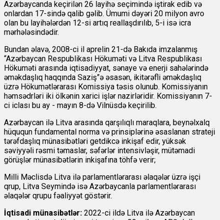
Azərbaycanda keçirilən 26 layihə seçimində iştirak edib və
onlardan 17-sində qalib gəlib. Ümumi dəyəri 20 milyon avro
olan bu layihələrdən 12-si artıq reallaşdırılıb, 5-i isə icra
mərhələsindədir.
Bundan əlavə, 2008-ci il aprelin 21-də Bakıda imzalanmış
“Azərbaycan Respublikası Hökuməti və Litva Respublikası
Hökuməti arasında iqtisadiyyat, sənaye və enerji sahələrində
əməkdaşlıq haqqında Saziş”ə əsasən, ikitərəfli əməkdaşlıq
üzrə Hökumətlərarası Komissiya təsis olunub. Komissiyanın
həmsədrləri iki ölkənin xarici işlər nazirləridir. Komissiyanın 7-
ci iclası bu ay - mayın 8-də Vilnüsdə keçirilib.
Azərbaycan ilə Litva arasında qarşılıqlı maraqlara, beynəlxalq
hüququn fundamental norma və prinsiplərinə əsaslanan strateji
tərəfdaşlıq münasibətləri getdikcə inkişaf edir, yüksək
səviyyəli rəsmi təmaslar, səfərlər intensivləşir, mütəmadi
görüşlər münasibətlərin inkişafına töhfə verir;
Milli Məclisdə Litva ilə parlamentlərarası əlaqələr üzrə işçi
qrup, Litva Seymində isə Azərbaycanla parlamentlərarası
əlaqələr qrupu fəaliyyət göstərir.
İqtisadi münasibətlər:
2022-ci ildə Litva ilə Azərbaycan