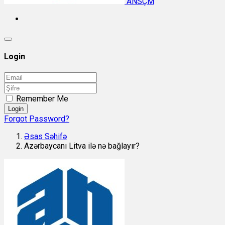
ANSÇM
Login
Remember Me
Login
Forgot Password?
Əsas Səhifə
Azərbaycanı Litva ilə nə bağlayır?