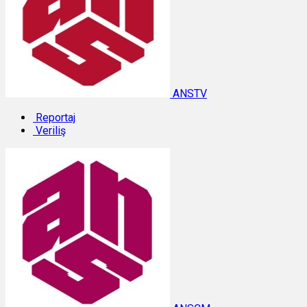
ANSTV
Reportaj
Veriliş