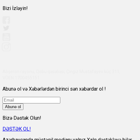
Bizi İzləyin!
Abşeron rayonu, Qobu qəsəbəsi, Çingiz Mustafayev küç 311,
VÖEN:1700455151
Abunə ol və Xəbərlərdən birinci sən xəbərdar ol !
Abunə ol
Bizə Dəstək Olun!
DƏSTƏK OL!
Azərbaycanda müstəqil medianı yalnız Xalq dəstəkləyə bilər.