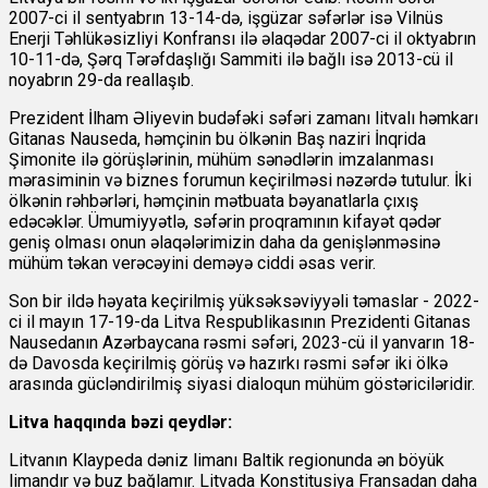
2007-ci il sentyabrın 13-14-də, işgüzar səfərlər isə Vilnüs
Enerji Təhlükəsizliyi Konfransı ilə əlaqədar 2007-ci il oktyabrın
10-11-də, Şərq Tərəfdaşlığı Sammiti ilə bağlı isə 2013-cü il
noyabrın 29-da reallaşıb.
Prezident İlham Əliyevin budəfəki səfəri zamanı litvalı həmkarı
Gitanas Nauseda, həmçinin bu ölkənin Baş naziri İnqrida
Şimonite ilə görüşlərinin, mühüm sənədlərin imzalanması
mərasiminin və biznes forumun keçirilməsi nəzərdə tutulur. İki
ölkənin rəhbərləri, həmçinin mətbuata bəyanatlarla çıxış
edəcəklər. Ümumiyyətlə, səfərin proqramının kifayət qədər
geniş olması onun əlaqələrimizin daha da genişlənməsinə
mühüm təkan verəcəyini deməyə ciddi əsas verir.
Son bir ildə həyata keçirilmiş yüksəksəviyyəli təmaslar - 2022-
ci il mayın 17-19-da Litva Respublikasının Prezidenti Gitanas
Nausedanın Azərbaycana rəsmi səfəri, 2023-cü il yanvarın 18-
də Davosda keçirilmiş görüş və hazırkı rəsmi səfər iki ölkə
arasında gücləndirilmiş siyasi dialoqun mühüm göstəriciləridir.
Litva haqqında bəzi qeydlər:
Litvanın Klaypeda dəniz limanı Baltik regionunda ən böyük
limandır və buz bağlamır. Litvada Konstitusiya Fransadan daha