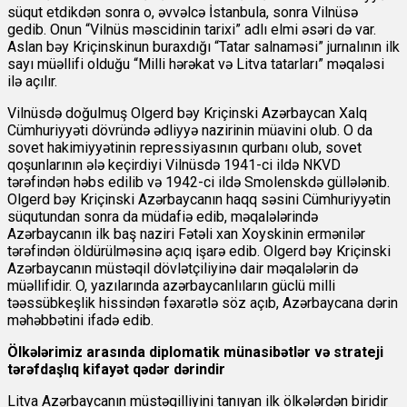
süqut etdikdən sonra o, əvvəlcə İstanbula, sonra Vilnüsə
gedib. Onun “Vilnüs məscidinin tarixi” adlı elmi əsəri də var.
Aslan bəy Kriçinskinun buraxdığı “Tatar salnaməsi” jurnalının ilk
sayı müəllifi olduğu “Milli hərəkat və Litva tatarları” məqaləsi
ilə açılır.
Vilnüsdə doğulmuş Olgerd bəy Kriçinski Azərbaycan Xalq
Cümhuriyyəti dövründə ədliyyə nazirinin müavini olub. O da
sovet hakimiyyətinin repressiyasının qurbanı olub, sovet
qoşunlarının ələ keçirdiyi Vilnüsdə 1941-ci ildə NKVD
tərəfindən həbs edilib və 1942-ci ildə Smolenskdə güllələnib.
Olgerd bəy Kriçinski Azərbaycanın haqq səsini Cümhuriyyətin
süqutundan sonra da müdafiə edib, məqalələrində
Azərbaycanın ilk baş naziri Fətəli xan Xoyskinin ermənilər
tərəfindən öldürülməsinə açıq işarə edib. Olgerd bəy Kriçinski
Azərbaycanın müstəqil dövlətçiliyinə dair məqalələrin də
müəllifidir. O, yazılarında azərbaycanlıların güclü milli
təəssübkeşlik hissindən fəxarətlə söz açıb, Azərbaycana dərin
məhəbbətini ifadə edib.
Ölkələrimiz arasında diplomatik münasibətlər və strateji
tərəfdaşlıq kifayət qədər dərindir
Litva Azərbaycanın müstəqilliyini tanıyan ilk ölkələrdən biridir