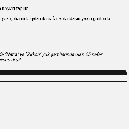
nəşləri tapılıb.
ysk şəhərində qalan iki nəfər vətəndaşın yaxın günlərdə
ə "Natra" və "Zirkon" yük gəmilərində olan 25 nəfər
xsus deyil.