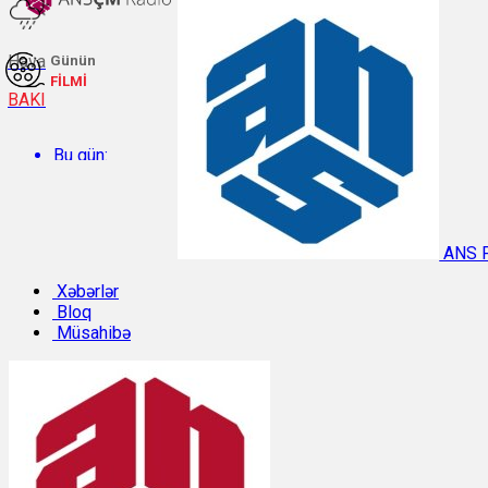
Hava
Günün
FİLMİ
BAKI
Bu gün:
Temperatur: 27.4°C. Rütubət: 63%.
ANS 
Sabah:
Xəbərlər
Bloq
Müsahibə
Temperatur: 28.6°C. Rütubət: 55%.