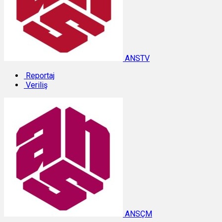
ANSTV
Reportaj
Veriliş
ANSÇM