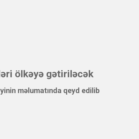
əri ölkəyə gətiriləcək
iyinin məlumatında qeyd edilib