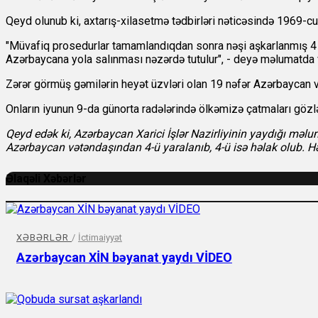
Qeyd olunub ki, axtarış-xilasetmə tədbirləri nəticəsində 1969-cu 
"Müvafiq prosedurlar tamamlandıqdan sonra nəşi aşkarlanmış 4 A
Azərbaycana yola salınması nəzərdə tutulur", - deyə məlumatda 
Zərər görmüş gəmilərin heyət üzvləri olan 19 nəfər Azərbaycan v
Onların iyunun 9-da günorta radələrində ölkəmizə çatmaları gözlən
Qeyd edək ki, Azərbaycan Xarici İşlər Nazirliyinin yaydığı məl
Azərbaycan vətəndaşından 4-ü yaralanıb, 4-ü isə həlak olub. Hə
Əlaqəli Xəbərlər
XƏBƏRLƏR
/
İctimaiyyət
Azərbaycan XİN bəyanat yaydı VİDEO