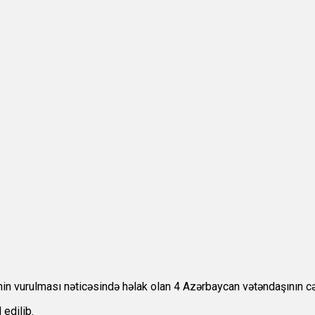
nin vurulması nəticəsində həlak olan 4 Azərbaycan vətəndaşının cə
edilib.