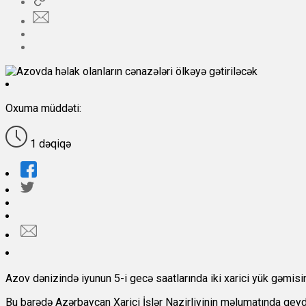
Oxuma müddəti:
1 dəqiqə
Azov dənizində iyunun 5-i gecə saatlarında iki xarici yük gəmisi
Bu barədə Azərbaycan Xarici İşlər Nazirliyinin məlumatında qeyd 