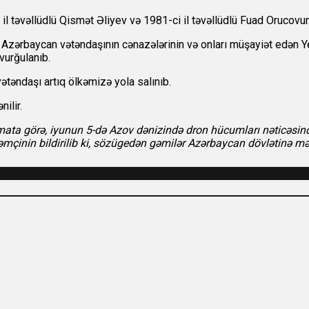
il təvəllüdlü Qismət Əliyev və 1981-ci il təvəllüdlü Fuad Orucovun 
zərbaycan vətəndaşının cənazələrinin və onları müşayiət edən Ye
vurğulanıb.
ətəndaşı artıq ölkəmizə yola salınıb.
ilir.
umata görə, iyunun 5-də Azov dənizində dron hücumları nəticəsind
mçinin bildirilib ki, sözügedən gəmilər Azərbaycan dövlətinə mə