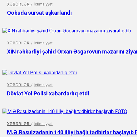
XƏBƏRLƏR
/
İctimaiyyət
Qobuda sursat aşkarlandı
XƏBƏRLƏR
/
İctimaiyyət
XİN rəhbərliyi şəhid Orxan Əsgərovun məzarını ziya
XƏBƏRLƏR
/
İctimaiyyət
Dövlət Yol Polisi xəbərdarlıq etdi
XƏBƏRLƏR
/
İctimaiyyət
M.Ə.Rəsulzadənin 140 illiyi bağlı tədbirlər başlayıb