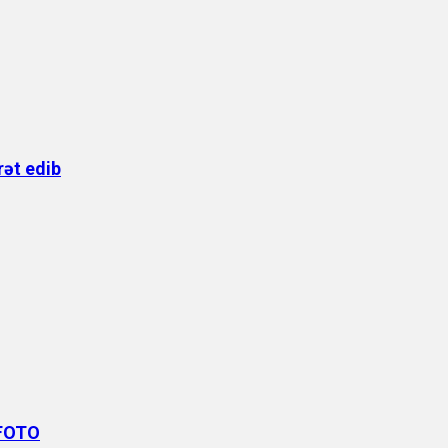
rət edib
 FOTO