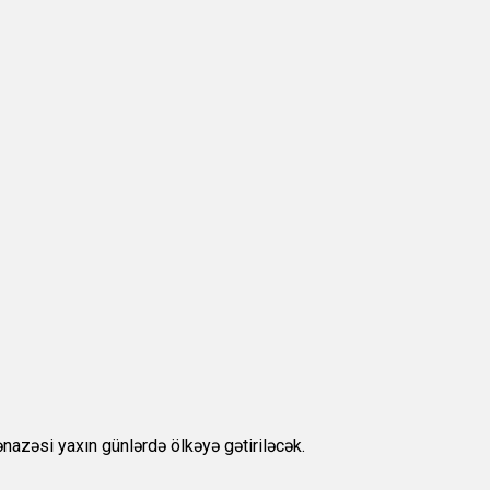
nazəsi yaxın günlərdə ölkəyə gətiriləcək.