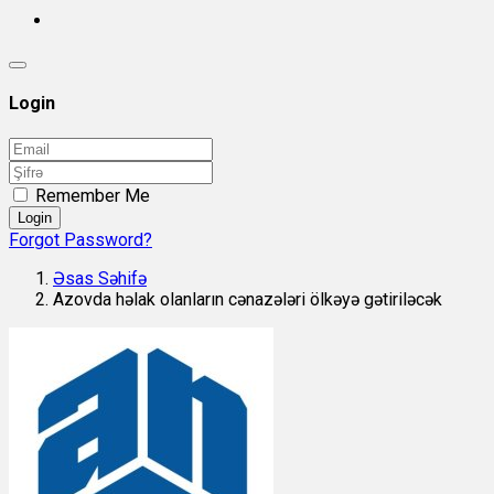
Login
Remember Me
Login
Forgot Password?
Əsas Səhifə
Azovda həlak olanların cənazələri ölkəyə gətiriləcək