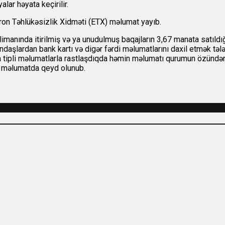
ar həyata keçirilir.
ron Təhlükəsizlik Xidməti (ETX) məlumat yayıb.
imanında itirilmiş və ya unudulmuş baqajların 3,67 manata satıldığ
ndaşlardan bank kartı və digər fərdi məlumatlarını daxil etmək təl
a tipli məlumatlarla rastlaşdıqda həmin məlumatı qurumun özündən 
yə məlumatda qeyd olunub.