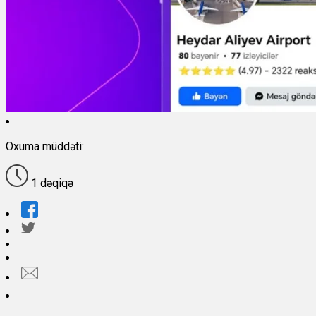
Oxuma müddəti:
1 dəqiqə