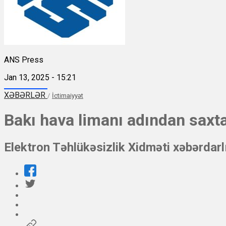
ANS Press
Jan 13, 2025 - 15:21
XƏBƏRLƏR
/
İctimaiyyət
Bakı hava limanı adından saxta
Elektron Təhlükəsizlik Xidməti xəbərdarl