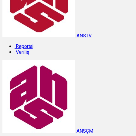
ANSTV
Reportaj
Veriliş
ANSÇM