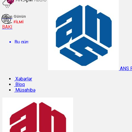
Hava
Günün
FİLMİ
BAKI
Bu gün:
Temperatur: 30.4°C. Rütubət: 49%.
ANS 
Sabah:
Xəbərlər
Bloq
Müsahibə
Temperatur: 29.9°C. Rütubət: 47%.