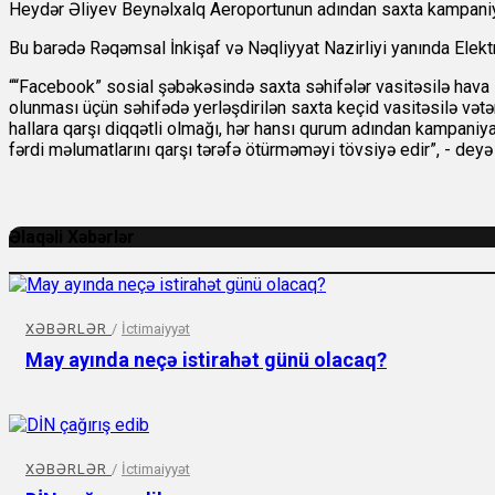
Heydər Əliyev Beynəlxalq Aeroportunun adından saxta kampaniyal
Bu barədə Rəqəmsal İnkişaf və Nəqliyyat Nazirliyi yanında Elekt
““Facebook” sosial şəbəkəsində saxta səhifələr vasitəsilə hava l
olunması üçün səhifədə yerləşdirilən saxta keçid vasitəsilə vətə
hallara qarşı diqqətli olmağı, hər hansı qurum adından kampaniy
fərdi məlumatlarını qarşı tərəfə ötürməməyi tövsiyə edir”, - de
Əlaqəli Xəbərlər
XƏBƏRLƏR
/
İctimaiyyət
May ayında neçə istirahət günü olacaq?
XƏBƏRLƏR
/
İctimaiyyət