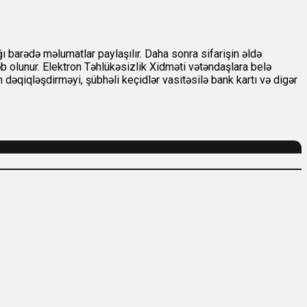
ı barədə məlumatlar paylaşılır. Daha sonra sifarişin əldə
əb olunur. Elektron Təhlükəsizlik Xidməti vətəndaşlara belə
dəqiqləşdirməyi, şübhəli keçidlər vasitəsilə bank kartı və digər