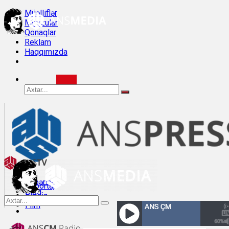
Müəlliflər
Mövzular
Qonaqlar
Reklam
Haqqımızda
Xəbərlər
Reportaj
Bloq
Veriliş
Müsahibə
Film