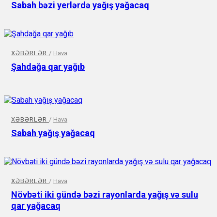
Sabah bəzi yerlərdə yağış yağacaq
XƏBƏRLƏR
/
Hava
Şahdağa qar yağıb
XƏBƏRLƏR
/
Hava
Sabah yağış yağacaq
XƏBƏRLƏR
/
Hava
Növbəti iki gündə bəzi rayonlarda yağış və sulu
qar yağacaq