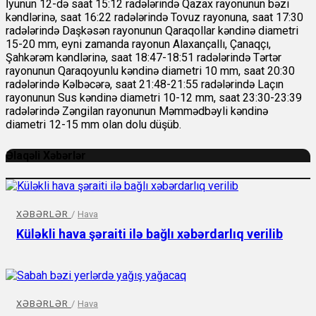
İyunun 12-də saat 15:12 radələrində Qazax rayonunun bəzi
kəndlərinə, saat 16:22 radələrində Tovuz rayonuna, saat 17:30
radələrində Daşkəsən rayonunun Qaraqollar kəndinə diametri
15-20 mm, eyni zamanda rayonun Alaxançallı, Çanaqçı,
Şahkərəm kəndlərinə, saat 18:47-18:51 radələrində Tərtər
rayonunun Qaraqoyunlu kəndinə diametri 10 mm, saat 20:30
radələrində Kəlbəcərə, saat 21:48-21:55 radələrində Laçın
rayonunun Sus kəndinə diametri 10-12 mm, saat 23:30-23:39
radələrində Zəngilan rayonunun Məmmədbəyli kəndinə
diametri 12-15 mm olan dolu düşüb.
Əlaqəli Xəbərlər
XƏBƏRLƏR
/
Hava
Küləkli hava şəraiti ilə bağlı xəbərdarlıq verilib
XƏBƏRLƏR
/
Hava