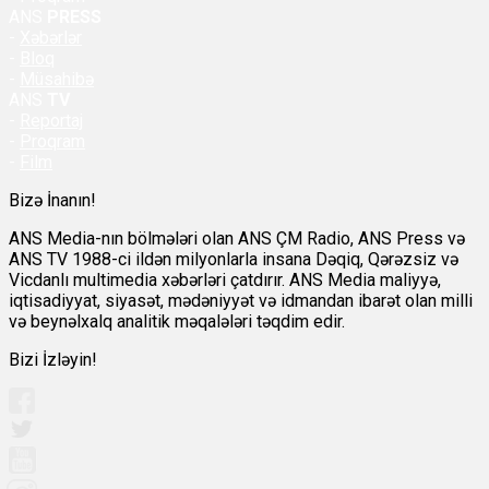
ANS
PRESS
-
Xəbərlər
-
Bloq
-
Müsahibə
ANS
TV
-
Reportaj
-
Proqram
-
Film
Bizə İnanın!
ANS Media-nın bölmələri olan ANS ÇM Radio, ANS Press və
ANS TV 1988-ci ildən milyonlarla insana Dəqiq, Qərəzsiz və
Vicdanlı multimedia xəbərləri çatdırır. ANS Media maliyyə,
iqtisadiyyat, siyasət, mədəniyyət və idmandan ibarət olan milli
və beynəlxalq analitik məqalələri təqdim edir.
Bizi İzləyin!