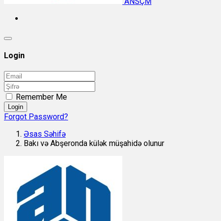
ANSÇM
Login
Remember Me
Login
Forgot Password?
Əsas Səhifə
Bakı və Abşeronda külək müşahidə olunur