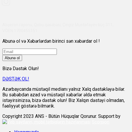
Abşeron rayonu, Qobu qəsəbəsi, Çingiz Mustafayev küç 311,
VÖEN:1700455151
Abunə ol və Xəbərlərdən birinci sən xəbərdar ol !
Abunə ol
Bizə Dəstək Olun!
DƏSTƏK OL!
Azərbaycanda müstəqil medianı yalnız Xalq dəstəkləyə bilər.
Bu səbəbdən azad və müstəqil xəbərlər əldə etmək
istəyirsinizsə, bizə dəstək olun! Biz Xalqın dəstəyi olmadan,
fəaliyyət göstərə bilmərik.
Copyright 2023 ANS - Bütün Hüquqlar Qorunur. Support by
Scorpion