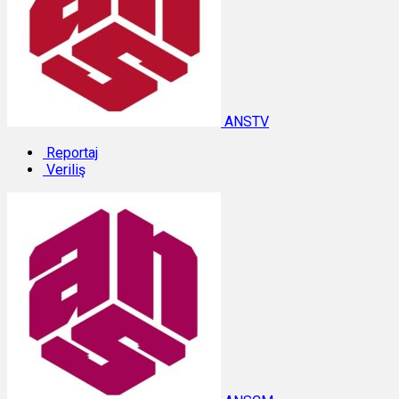
ANSTV
Reportaj
Veriliş