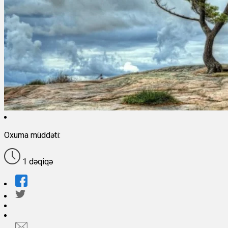
Oxuma müddəti:
1 dəqiqə