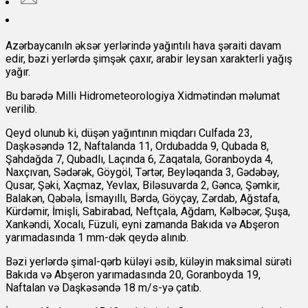
Azərbaycanıln əksər yerlərində yağıntılı hava şəraiti davam
edir, bəzi yerlərdə şimşək çaxır, arabir leysan xarakterli yağış
yağır.
Bu barədə
Milli Hidrometeorologiya Xidmətindən məlumat
verilib.
Qeyd olunub ki, düşən yağıntının miqdarı Culfada 23,
Daşkəsəndə 12, Naftalanda 11, Ordubadda 9, Qubada 8,
Şahdağda 7, Qubadlı, Laçında 6, Zaqatala, Goranboyda 4,
Naxçıvan, Sədərək, Göygöl, Tərtər, Beyləqanda 3, Gədəbəy,
Qusar, Şəki, Xaçmaz, Yevlax, Biləsuvarda 2, Gəncə, Şəmkir,
Balakən, Qəbələ, İsmayıllı, Bərdə, Göyçay, Zərdab, Ağstafa,
Kürdəmir, İmişli, Sabirabad, Neftçala, Ağdam, Kəlbəcər, Şuşa,
Xankəndi, Xocalı, Füzuli, eyni zamanda Bakıda və Abşeron
yarımadasında 1 mm-dək qeydə alınıb.
Bəzi yerlərdə şimal-qərb küləyi əsib, küləyin maksimal sürəti
Bakıda və Abşeron yarımadasında 20, Goranboyda 19,
Naftalan və Daşkəsəndə 18 m/s-yə çatıb.