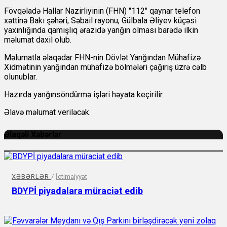
Fövqəladə Hallar Nazirliyinin (FHN) "112" qaynar telefon
xəttinə Bakı şəhəri, Səbail rayonu, Gülbala Əliyev küçəsi
yaxınlığında qamışlıq ərazidə yanğın olması barədə ilkin
məlumat daxil olub.
Məlumatla əlaqədar FHN-nin Dövlət Yanğından Mühafizə
Xidmətinin yanğından mühafizə bölmələri çağırış üzrə cəlb
olunublar.
Hazırda yanğınsöndürmə işləri həyata keçirilir.
Əlavə məlumat veriləcək.
Əlaqəli Xəbərlər
XƏBƏRLƏR
/
İctimaiyyət
BDYPİ piyadalara müraciət edib