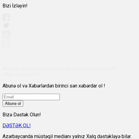
Bizi İzləyin!
Abşeron rayonu, Qobu qəsəbəsi, Çingiz Mustafayev küç 311,
VÖEN:1700455151
Abunə ol və Xəbərlərdən birinci sən xəbərdar ol !
Abunə ol
Bizə Dəstək Olun!
DƏSTƏK OL!
Azərbaycanda müstəqil medianı yalnız Xalq dəstəkləyə bilər.