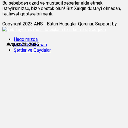
Bu səbəbdən azad və müstəqil xəbərlər əldə etmək
istəyirsinizsə, bizə dəstək olun! Biz Xalqın dəstəyi olmadan,
fəaliyyət göstərə bilmərik.
Copyright 2023 ANS - Bütün Hüquqlar Qorunur. Support by
Scorpion
Haqqımızda
Avqust 22, 2025
Avqust 22, 2025
Avqust 22, 2025
Avqust 22, 2025
Avqust 23, 2025
Avqust 24, 2025
Məxfilik Siyasəti
Şərtlər və Qaydalar