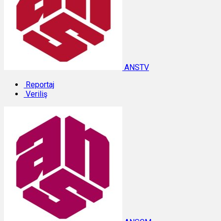
ANSTV
Reportaj
Veriliş