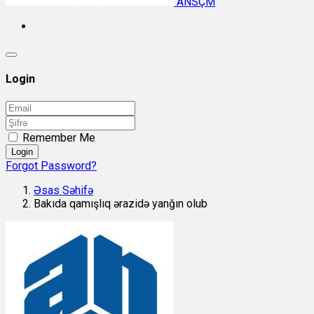
ANSÇM
Login
Remember Me
Login
Forgot Password?
Əsas Səhifə
Bakıda qamışlıq ərazidə yanğın olub