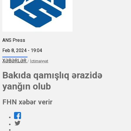
ANS Press
Feb 8, 2024 - 19:04
XƏBƏRLƏR
/
İctimaiyyət
Bakıda qamışlıq ərazidə
yanğın olub
FHN xəbər verir