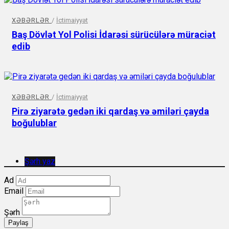
XƏBƏRLƏR
/
İctimaiyyət
Baş Dövlət Yol Polisi İdarəsi sürücülərə müraciət
edib
XƏBƏRLƏR
/
İctimaiyyət
Pirə ziyarətə gedən iki qardaş və əmiləri çayda
boğulublar
Şərh yaz
Ad
Email
Şərh
Paylaş