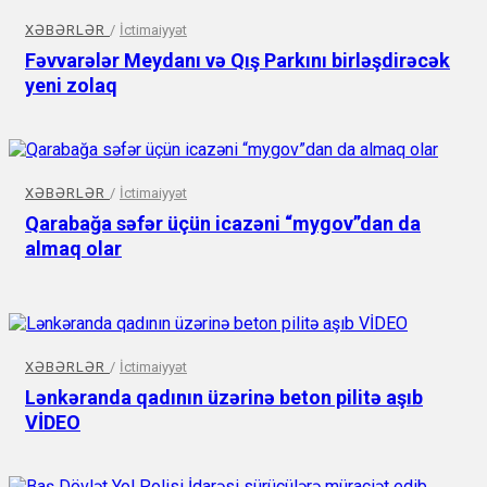
XƏBƏRLƏR
/
İctimaiyyət
Fəvvarələr Meydanı və Qış Parkını birləşdirəcək
yeni zolaq
XƏBƏRLƏR
/
İctimaiyyət
Qarabağa səfər üçün icazəni “mygov”dan da
almaq olar
XƏBƏRLƏR
/
İctimaiyyət
Lənkəranda qadının üzərinə beton pilitə aşıb
VİDEO