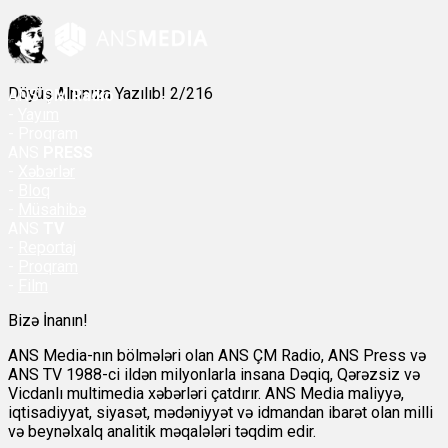
Döyüş Alnınıza Yazılıb! 2/216
ANS
ÇM Radio
-
Yayım
- Proqram
ANS
PRESS
-
Xəbərlər
-
Bloq
-
Müsahibə
ANS
TV
-
Reportaj
-
Proqram
-
Film
Bizə İnanın!
ANS Media-nın bölmələri olan ANS ÇM Radio, ANS Press və
ANS TV 1988-ci ildən milyonlarla insana Dəqiq, Qərəzsiz və
Vicdanlı multimedia xəbərləri çatdırır. ANS Media maliyyə,
iqtisadiyyat, siyasət, mədəniyyət və idmandan ibarət olan milli
və beynəlxalq analitik məqalələri təqdim edir.