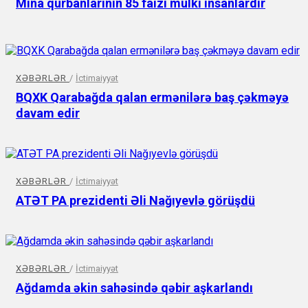
Mina qurbanlarının 85 faizi mülki insanlardır
XƏBƏRLƏR
/
İctimaiyyət
BQXK Qarabağda qalan ermənilərə baş çəkməyə
davam edir
XƏBƏRLƏR
/
İctimaiyyət
ATƏT PA prezidenti Əli Nağıyevlə görüşdü
XƏBƏRLƏR
/
İctimaiyyət
Ağdamda əkin sahəsində qəbir aşkarlandı