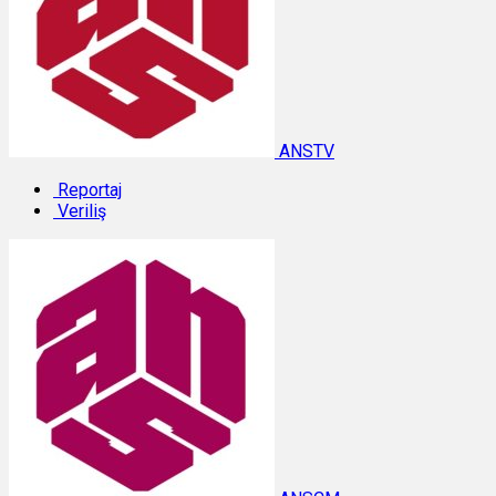
ANSTV
Reportaj
Veriliş