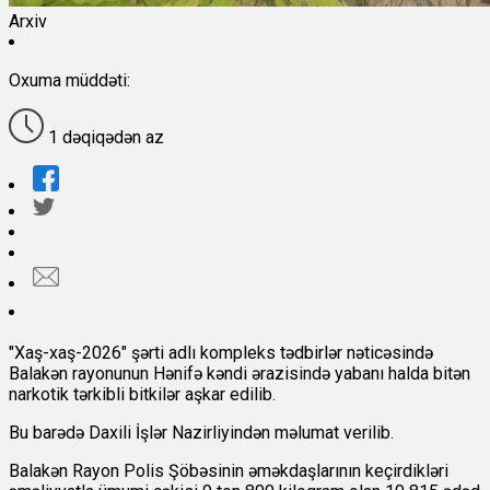
Arxiv
Oxuma müddəti:
1 dəqiqədən az
"Xaş-xaş-2026" şərti adlı kompleks tədbirlər nəticəsində
Balakən rayonunun Hənifə kəndi ərazisində yabanı halda bitən
narkotik tərkibli bitkilər aşkar edilib.
Bu barədə Daxili İşlər Nazirliyindən məlumat verilib.
Balakən Rayon Polis Şöbəsinin əməkdaşlarının keçirdikləri