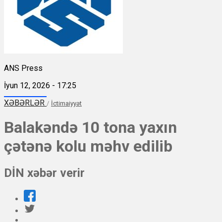
ANS Press
İyun 12, 2026 - 17:25
XƏBƏRLƏR
/
İctimaiyyət
Balakəndə 10 tona yaxın
çətənə kolu məhv edilib
DİN xəbər verir