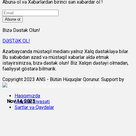
Abunə ol və Xəbərlərdən birinci sən xəbərdar ol !
Abunə ol
Bizə Dəstək Olun!
DƏSTƏK OL!
Azərbaycanda müstəqil medianı yalnız Xalq dəstəkləyə bilər.
Bu səbəbdən azad və müstəqil xəbərlər əldə etmək
istəyirsinizsə, bizə dəstək olun! Biz Xalqın dəstəyi olmadan,
fəaliyyət göstərə bilmərik.
Copyright 2023 ANS - Bütün Hüquqlar Qorunur. Support by
Scorpion
Haqqımızda
Nov 14, 2023
Nov 14, 2023
Nov 14, 2023
Nov 14, 2023
Nov 14, 2023
Nov 14, 2023
Məxfilik Siyasəti
Şərtlər və Qaydalar