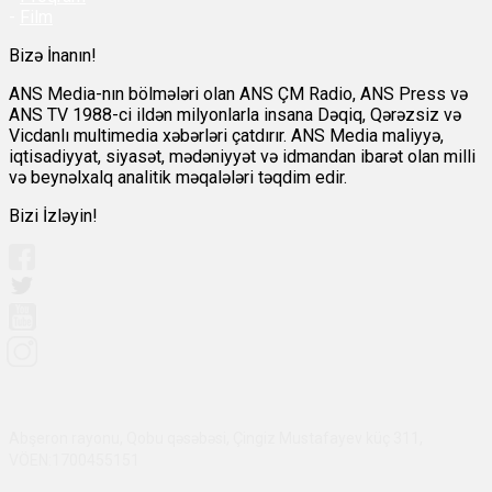
-
Film
Bizə İnanın!
ANS Media-nın bölmələri olan ANS ÇM Radio, ANS Press və
ANS TV 1988-ci ildən milyonlarla insana Dəqiq, Qərəzsiz və
Vicdanlı multimedia xəbərləri çatdırır. ANS Media maliyyə,
iqtisadiyyat, siyasət, mədəniyyət və idmandan ibarət olan milli
və beynəlxalq analitik məqalələri təqdim edir.
Bizi İzləyin!
Abşeron rayonu, Qobu qəsəbəsi, Çingiz Mustafayev küç 311,
VÖEN:1700455151