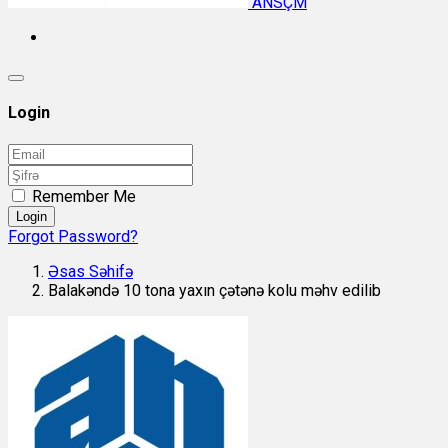
ANSÇM
Login
Remember Me
Login
Forgot Password?
Əsas Səhifə
Balakəndə 10 tona yaxın çətənə kolu məhv edilib