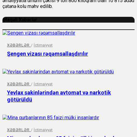
əməliyyatla ümumi çəkisi 9 ton 800 kiloqram olan 10 815 ədəd
çətənə kolu məhv edilib.
Əlaqəli Xəbərlər
XƏBƏRLƏR
/
İctimaiyyət
Şengen vizası rəqəmsallaşdırılır
XƏBƏRLƏR
/
İctimaiyyət
Yevlax sakinlərindən avtomat və narkotik
götürüldü
XƏBƏRLƏR
/
İctimaiyyət