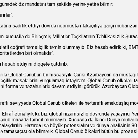
ünədək öz mandatını tam şəkildə yerinə yetirə bilmir:
irlər".
a sədrlik etdiyi dövrdə neomüstəmləkəçiliyə qarşı mübarizəni əsa
ın, xüsusilə də Birləşmiş Millətlər Təşkilatının Təhlükəsizlik Şura
alətli coğrafi təmsilçilik təmin olunmayıb. Biz hesab edirik ki, BM
itetlərdən biri olmalıdır".
esab etdiyini diqqətə çatdırıb:
barilə Qlobal Cənubun bir hissəsiyik. Çünki Azərbaycan da müstəqi
ilik məsələlərini vurğulamaq istəyirəm. Qlobal Cənub ölkələri tari
ni forma və təzahürlərlə davam etdiyini görürük. Azərbaycan Qlobal
ərəfli səviyyədə Qlobal Cənub ölkələri ilə hərtərəfli əməkdaşlıq mö
tiraf etməliyik ki, biz qlobal nizamsızlıq dövründə yaşayırıq. Yeni
 Cənub masada təmsil olunmayıb. Xüsusilə də İkinci Dünya mühari
alaşdırılıb. Hazırda isə böyük potensialını və dünya əhalisinin 80
tamaşaçısı ola bilmərik. Qlobal Cənub ölkələri bütün bu proseslərd