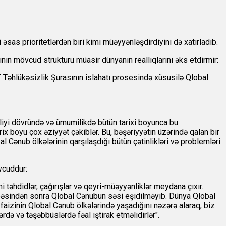
s prioritetlərdən biri kimi müəyyənləşdirdiyini də xatırladıb.
sının mövcud strukturu müasir dünyanın reallıqlarını əks etdirmir:
T Təhlükəsizlik Şurasının islahatı prosesində xüsusilə Qlobal
lliyi dövründə və ümumilikdə bütün tarixi boyunca bu
x boyu çox əziyyət çəkiblər. Bu, bəşəriyyətin üzərində qalan bir
 Cənub ölkələrinin qarşılaşdığı bütün çətinlikləri və problemləri
vcuddur:
 təhdidlər, çağırışlar və qeyri-müəyyənliklər meydana çıxır.
bəsindən sonra Qlobal Cənubun səsi eşidilməyib. Dünya Qlobal
 faizinin Qlobal Cənub ölkələrində yaşadığını nəzərə alaraq, biz
ə və təşəbbüslərdə fəal iştirak etməlidirlər".