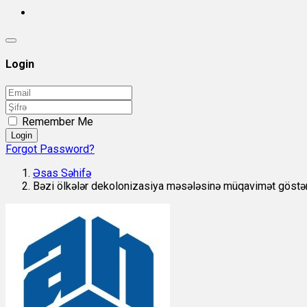
Login
Remember Me
Login
Forgot Password?
Əsas Səhifə
Bəzi ölkələr dekolonizasiya məsələsinə müqavimət göstər