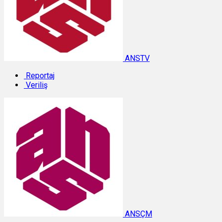
ANSTV
Reportaj
Veriliş
ANSÇM