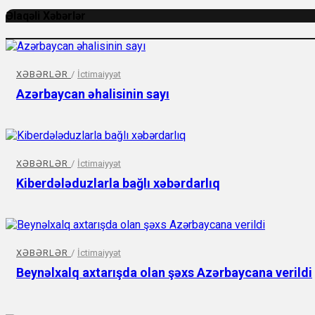
Əlaqəli Xəbərlər
XƏBƏRLƏR
/
İctimaiyyət
Azərbaycan əhalisinin sayı
XƏBƏRLƏR
/
İctimaiyyət
Kiberdələduzlarla bağlı xəbərdarlıq
XƏBƏRLƏR
/
İctimaiyyət
Beynəlxalq axtarışda olan şəxs Azərbaycana verildi