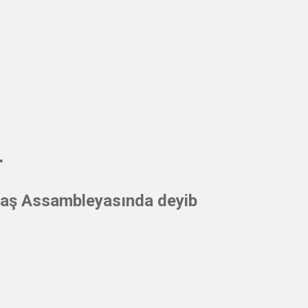
r
Baş Assambleyasında deyib