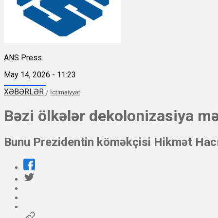
ANS Press
May 14, 2026 - 11:23
XƏBƏRLƏR
/
İctimaiyyət
Bəzi ölkələr dekolonizasiya m
Bunu Prezidentin köməkçisi Hikmət Hac