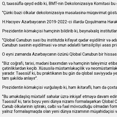
O, təəssüflə qeyd edib ki, BMT-nin Dekolonizasiya Komitəsi bu g
"Çünki bəzi ölkələr dekolonizasiya məsələsinə müqavimət göstər
H.Hacıyev Azərbaycanın 2019-2022-ci illərdə Qoşulmama Hərəkatın
Prezidentin köməkçisi həmçinin bildirib ki, beynəlxalq institutlar
"Qlobal Cənubun səsi bu institutda kifayət qədər eşidilmir və əd
Cənubun səsinin eşidilməsi və onun ədalətli təmsilçiliyi əsas prior
O eyni zamanda Azərbaycanın özünü Qlobal Cənubun bir hissəsi h
"Biz coğrafi, tarixi, mədəni baxımdan və həmçinin taleyimiz eti
çətinliklərdən keçib. Xüsusilə müstəmləkəçilik və neomüstəmləkəç
yaradır. Təəssüf ki, bu praktikanın bu gün də qlobal səviyyədə ye
tam şəkildə anlayır".
Prezidentin köməkçisi vurğulayıb ki, həm ikitərəfli, həm də çoxt
"Bu əməkdaşlıq müxtəlif sahələr üzrə inkişaf etməyə davam edir. E
Təəssüf ki, tarix boyu yeni dünya nizamı formalaşarkən Qlobal
Cənub ölkələrinin iştirakı, cəlbi və fəal mövcudluğu olmadan form
yalnız formalaşmaqda olan yeni dünya nizamının müşahidəçisi və 