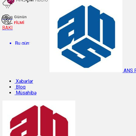
Hava
Günün
FİLMİ
BAKI
Bu gün:
Temperatur: 28.6°C. Rütubət: 54%.
ANS 
Sabah:
Xəbərlər
Bloq
Müsahibə
Temperatur: 29.7°C. Rütubət: 48%.