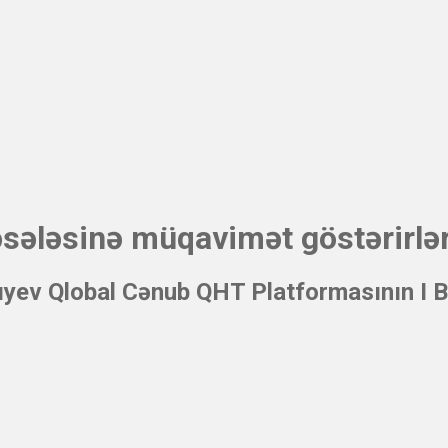
əsələsinə müqavimət göstərirlə
ıyev Qlobal Cənub QHT Platformasının I 