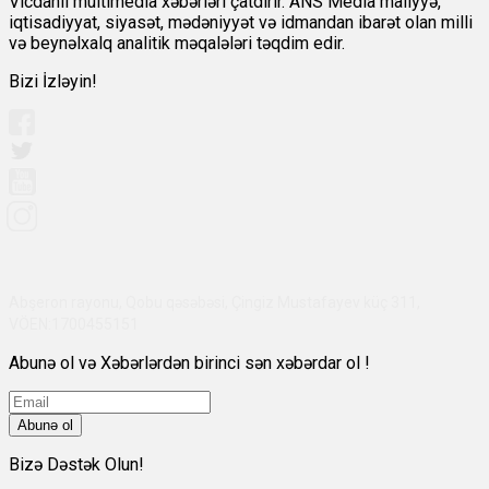
Vicdanlı multimedia xəbərləri çatdırır. ANS Media maliyyə,
iqtisadiyyat, siyasət, mədəniyyət və idmandan ibarət olan milli
və beynəlxalq analitik məqalələri təqdim edir.
Bizi İzləyin!
Abşeron rayonu, Qobu qəsəbəsi, Çingiz Mustafayev küç 311,
VÖEN:1700455151
Abunə ol və Xəbərlərdən birinci sən xəbərdar ol !
Abunə ol
Bizə Dəstək Olun!