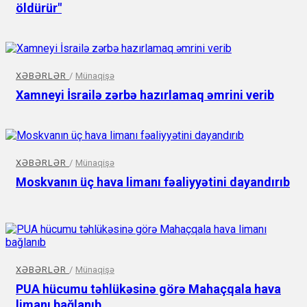
öldürür"
XƏBƏRLƏR
/
Münaqişə
Xamneyi İsrailə zərbə hazırlamaq əmrini verib
XƏBƏRLƏR
/
Münaqişə
Moskvanın üç hava limanı fəaliyyətini dayandırıb
XƏBƏRLƏR
/
Münaqişə
PUA hücumu təhlükəsinə görə Mahaçqala hava
limanı bağlanıb