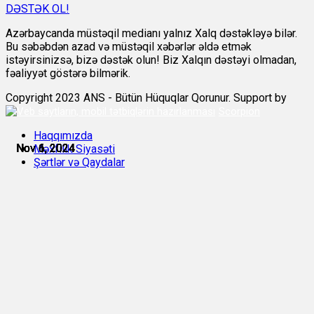
DƏSTƏK OL!
Azərbaycanda müstəqil medianı yalnız Xalq dəstəkləyə bilər.
Bu səbəbdən azad və müstəqil xəbərlər əldə etmək
istəyirsinizsə, bizə dəstək olun! Biz Xalqın dəstəyi olmadan,
fəaliyyət göstərə bilmərik.
Copyright 2023 ANS - Bütün Hüquqlar Qorunur. Support by
Scorpion
Haqqımızda
Nov 1, 2024
Nov 1, 2024
Nov 1, 2024
Nov 6, 2024
Nov 6, 2024
Nov 6, 2024
Məxfilik Siyasəti
Şərtlər və Qaydalar