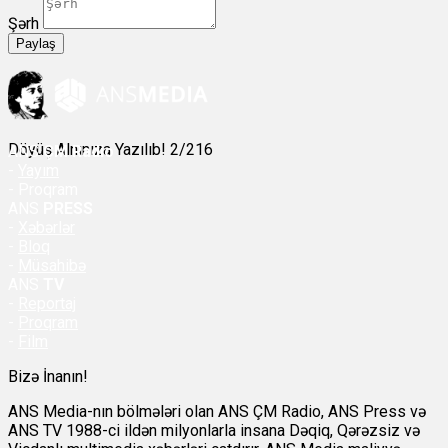
Şərh
Paylaş
Döyüş Alnınıza Yazılıb! 2/216
ANS
ÇM Radio
-
Yayım
- Proqram
ANS
PRESS
-
Xəbərlər
-
Bloq
-
Müsahibə
ANS
TV
-
Reportaj
-
Proqram
-
Film
Bizə İnanın!
ANS Media-nın bölmələri olan ANS ÇM Radio, ANS Press və
ANS TV 1988-ci ildən milyonlarla insana Dəqiq, Qərəzsiz və