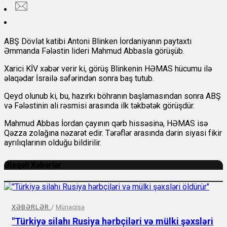
ABŞ Dövlət katibi Antoni Blinken İordaniyanın paytaxtı
Əmmanda Fələstin lideri Mahmud Abbasla görüşüb.
Xarici KİV xəbər verir ki, görüş Blinkenin HƏMAS hücumu ilə
əlaqədar İsrailə səfərindən sonra baş tutub.
Qeyd olunub ki, bu, hazırkı böhranın başlamasından sonra ABŞ
və Fələstinin ali rəsmisi arasında ilk təkbətək görüşdür.
Mahmud Abbas İordan çayının qərb hissəsinə, HƏMAS isə
Qəzza zolağına nəzarət edir. Tərəflər arasında dərin siyasi fikir
ayrılıqlarının olduğu bildirilir.
Əlaqəli Xəbərlər
XƏBƏRLƏR
/
Münaqişə
"Türkiyə silahı Rusiya hərbçiləri və mülki şəxsləri