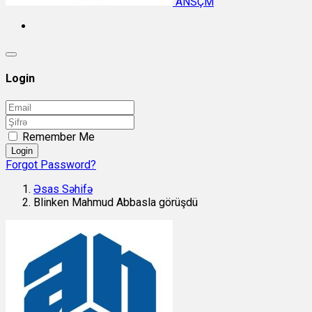
ANSÇM
Login
Remember Me
Login
Forgot Password?
Əsas Səhifə
Blinken Mahmud Abbasla görüşdü