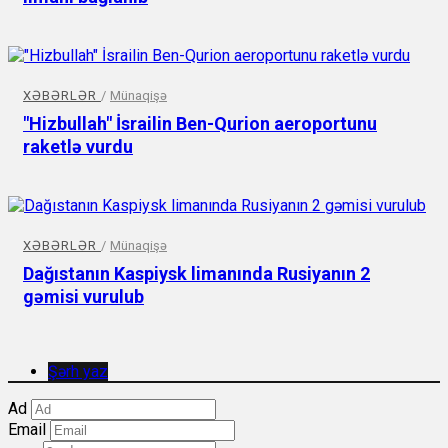
XƏBƏRLƏR
/
Münaqişə
"Hizbullah" İsrailin Ben-Qurion aeroportunu
raketlə vurdu
XƏBƏRLƏR
/
Münaqişə
Dağıstanın Kaspiysk limanında Rusiyanın 2
gəmisi vurulub
Şərh yaz
Ad
Email