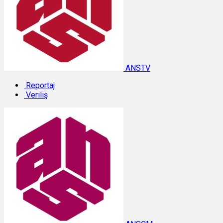
ANSTV
Reportaj
Veriliş