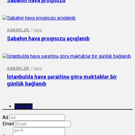
Sabahın hava proqnozu
XƏBƏRLƏR
/
Hava
Sabahın hava proqnozu açıqlanıb
XƏBƏRLƏR
/
Hava
İstanbulda hava şəraitinə görə məktəblər bir
günlük bağlanıb
Şərh yaz
Ad
Email