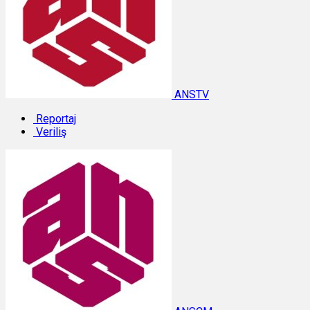
ANSTV
Reportaj
Veriliş