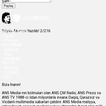
Şərh
Paylaş
Döyüş Alnınıza Yazılıb! 2/216
ANS
ÇM Radio
-
Yayım
- Proqram
ANS
PRESS
-
Xəbərlər
-
Bloq
-
Müsahibə
ANS
TV
-
Reportaj
-
Proqram
-
Film
Bizə İnanın!
ANS Media-nın bölmələri olan ANS ÇM Radio, ANS Press və
ANS TV 1988-ci ildən milyonlarla insana Dəqiq, Qərəzsiz və
Vicdanlı multimedia xəbərləri çatdırır. ANS Media maliyyə,