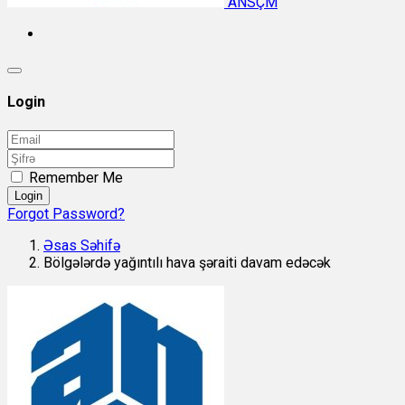
ANSÇM
Login
Remember Me
Login
Forgot Password?
Əsas Səhifə
Bölgələrdə yağıntılı hava şəraiti davam edəcək