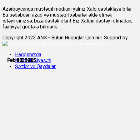
Azərbaycanda müstəqil medianı yalnız Xalq dəstəkləyə bilər.
Bu səbəbdən azad və müstəqil xəbərlər əldə etmək
istəyirsinizsə, bizə dəstək olun! Biz Xalqın dəstəyi olmadan,
fəaliyyət göstərə bilmərik.
Copyright 2023 ANS - Bütün Hüquqlar Qorunur. Support by
Scorpion
Haqqımızda
Feb 8, 2025
Feb 8, 2025
Feb 10, 2025
Feb 10, 2025
Feb 11, 2025
Feb 11, 2025
Məxfilik Siyasəti
Şərtlər və Qaydalar