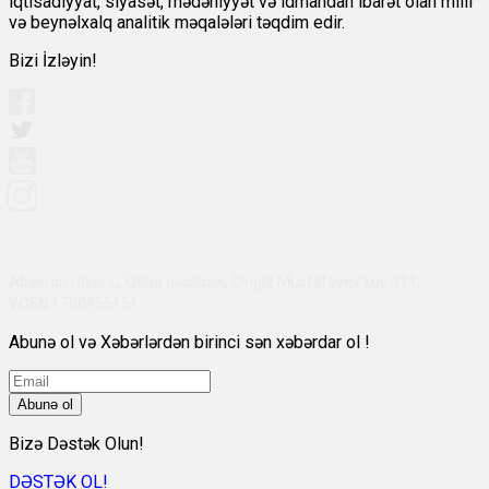
iqtisadiyyat, siyasət, mədəniyyət və idmandan ibarət olan milli
və beynəlxalq analitik məqalələri təqdim edir.
Bizi İzləyin!
Abşeron rayonu, Qobu qəsəbəsi, Çingiz Mustafayev küç 311,
VÖEN:1700455151
Abunə ol və Xəbərlərdən birinci sən xəbərdar ol !
Abunə ol
Bizə Dəstək Olun!
DƏSTƏK OL!