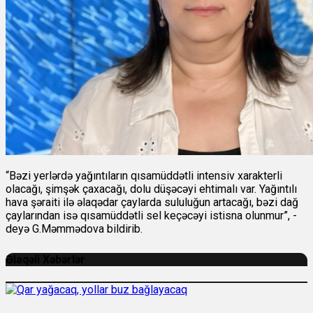
“Bəzi yerlərdə yağıntıların qısamüddətli intensiv xarakterli
olacağı, şimşək çaxacağı, dolu düşəcəyi ehtimalı var. Yağıntılı
hava şəraiti ilə əlaqədar çaylarda sululuğun artacağı, bəzi dağ
çaylarından isə qısamüddətli sel keçəcəyi istisna olunmur”, -
deyə G.Məmmədova bildirib.
Əlaqəli Xəbərlər