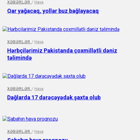
XƏBƏRLƏR
/
Hava
Qar yağacaq, yollar buz bağlayacaq
XƏBƏRLƏR
/
Hava
Hərbçilərimiz Pakistanda çoxmillətli dəniz
təlimində
XƏBƏRLƏR
/
Hava
Dağlarda 17 dərəcəyədək şaxta olub
XƏBƏRLƏR
/
Hava