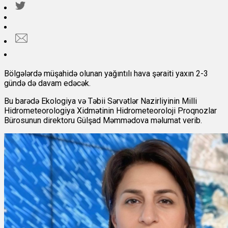
Bölgələrdə müşahidə olunan yağıntılı hava şəraiti yaxın 2-3
gündə də davam edəcək.
Bu barədə
Ekologiya və Təbii Sərvətlər Nazirliyinin Milli
Hidrometeorologiya Xidmətinin Hidrometeoroloji Proqnozlar
Bürosunun direktoru Gülşad Məmmədova məlumat verib.