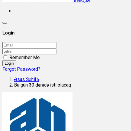
ANSÇM
Login
Remember Me
Login
Forgot Password?
Əsas Səhifə
Bu gün 30 dərəcə isti olacaq