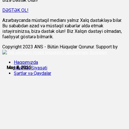
Bizə Dəstək Olun!
DƏSTƏK OL!
Azərbaycanda müstəqil medianı yalnız Xalq dəstəkləyə bilər.
Bu səbəbdən azad və müstəqil xəbərlər əldə etmək
istəyirsinizsə, bizə dəstək olun! Biz Xalqın dəstəyi olmadan,
fəaliyyət göstərə bilmərik.
Copyright 2023 ANS - Bütün Hüquqlar Qorunur. Support by
Scorpion
Haqqımızda
May 6, 2025
May 6, 2025
May 7, 2025
May 8, 2025
May 9, 2025
May 9, 2025
Məxfilik Siyasəti
Şərtlər və Qaydalar