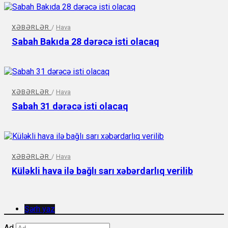
XƏBƏRLƏR
/
Hava
Sabah Bakıda 28 dərəcə isti olacaq
XƏBƏRLƏR
/
Hava
Sabah 31 dərəcə isti olacaq
XƏBƏRLƏR
/
Hava
Küləkli hava ilə bağlı sarı xəbərdarlıq verilib
Şərh yaz
Ad