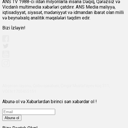
ANS TV 1988-ci ildən milyonlarla insana Dəqiq, Qərəzsiz və
Vicdanlı multimedia xəbərləri çatdırır. ANS Media maliyyə,
iqtisadiyyat, siyasət, mədəniyyət və idmandan ibarət olan milli
və beynəlxalq analitik məqalələri təqdim edir.
Bizi İzləyin!
Abşeron rayonu, Qobu qəsəbəsi, Çingiz Mustafayev küç 311,
VÖEN:1700455151
Abunə ol və Xəbərlərdən birinci sən xəbərdar ol !
Abunə ol