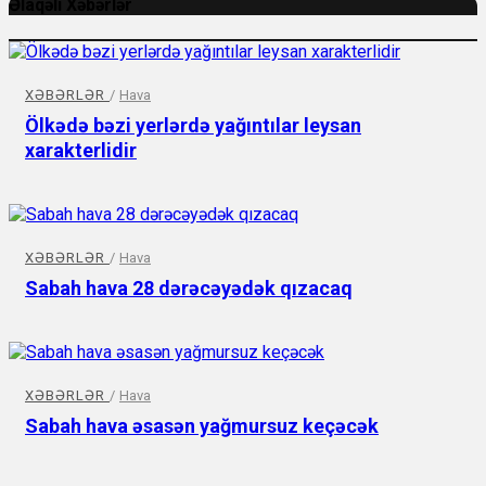
Əlaqəli Xəbərlər
XƏBƏRLƏR
/
Hava
Ölkədə bəzi yerlərdə yağıntılar leysan
xarakterlidir
XƏBƏRLƏR
/
Hava
Sabah hava 28 dərəcəyədək qızacaq
XƏBƏRLƏR
/
Hava
Sabah hava əsasən yağmursuz keçəcək