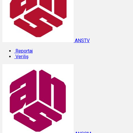
ANSTV
Reportaj
Veriliş