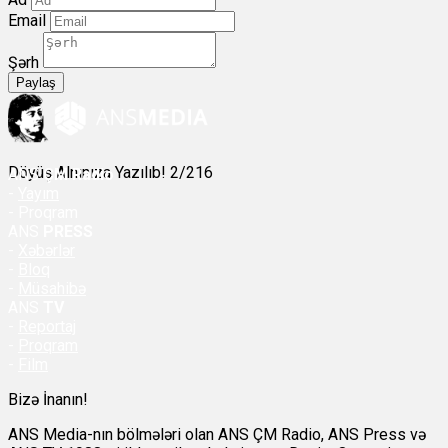
Email
Şərh
Paylaş
Döyüş Alnınıza Yazılıb! 2/216
ANS
ÇM Radio
-
Yayım
- Proqram
ANS
PRESS
-
Xəbərlər
-
Bloq
-
Müsahibə
ANS
TV
-
Reportaj
-
Proqram
-
Film
Bizə İnanın!
ANS Media-nın bölmələri olan ANS ÇM Radio, ANS Press və