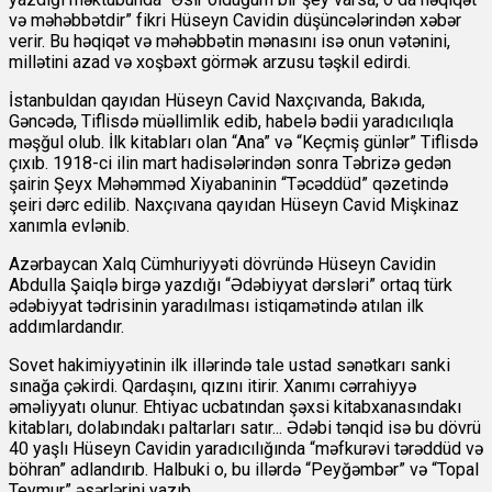
və məhəbbətdir” fikri Hüseyn Cavidin düşüncələrindən xəbər
verir. Bu həqiqət və məhəbbətin mənasını isə onun vətənini,
millətini azad və xoşbəxt görmək arzusu təşkil edirdi.
İstanbuldan qayıdan Hüseyn Cavid Naxçıvanda, Bakıda,
Gəncədə, Tiflisdə müəllimlik edib, habelə bədii yaradıcılıqla
məşğul olub. İlk kitabları olan “Ana” və “Keçmiş günlər” Tiflisdə
çıxıb. 1918-ci ilin mart hadisələrindən sonra Təbrizə gedən
şairin Şeyx Məhəmməd Xiyabaninin “Təcəddüd” qəzetində
şeiri dərc edilib. Naxçıvana qayıdan Hüseyn Cavid Mişkinaz
xanımla evlənib.
Azərbaycan Xalq Cümhuriyyəti dövründə Hüseyn Cavidin
Abdulla Şaiqlə birgə yazdığı “Ədəbiyyat dərsləri” ortaq türk
ədəbiyyat tədrisinin yaradılması istiqamətində atılan ilk
addımlardandır.
Sovet hakimiyyətinin ilk illərində tale ustad sənətkarı sanki
sınağa çəkirdi. Qardaşını, qızını itirir. Xanımı cərrahiyyə
əməliyyatı olunur. Ehtiyac ucbatından şəxsi kitabxanasındakı
kitabları, dolabındakı paltarları satır... Ədəbi tənqid isə bu dövrü
40 yaşlı Hüseyn Cavidin yaradıcılığında “məfkurəvi tərəddüd və
böhran” adlandırıb. Halbuki o, bu illərdə “Peyğəmbər” və “Topal
Teymur” əsərlərini yazıb.