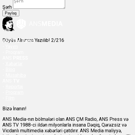
Şərh
Paylaş
Döyüş Alnınıza Yazılıb! 2/216
ANS
ÇM Radio
-
Yayım
- Proqram
ANS
PRESS
-
Xəbərlər
-
Bloq
-
Müsahibə
ANS
TV
-
Reportaj
-
Proqram
-
Film
Bizə İnanın!
ANS Media-nın bölmələri olan ANS ÇM Radio, ANS Press və
ANS TV 1988-ci ildən milyonlarla insana Dəqiq, Qərəzsiz və
Vicdanlı multimedia xəbərləri çatdırır. ANS Media maliyyə,