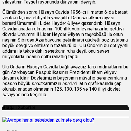
vilayətinin Tayşet rayonunda dünyasını dəyişib.
Ölümündən sonra Hüseyn Cavidə 1956-cı il martın 6-da bəraət
verilsə də, ona ehtiyatla yanaşılıb. Dahi sənətkara siyasi
bəraəti Ümummilli Lider Heydər Əliyev qazandırıb. Hüseyn
Cavidin anadan olmasının 100 illik yubileyinə hazırlıq gеtdiyi
dövrdə Umummilli Lider Heydər Əliyevin təşəbbüsü ilə onun
nəşinin Sibirdən Azərbaycana gətirilməsi qüdrətli söz ustasına
böyük sevgi və ehtiramın təzahürü idi. Ulu Öndərin bu qətiyyətli
addımı ilə təkcə dahi sənətkarın ruhu deyil, onu sevən
milyonlarla insanın qəlbi rahatlıq tapdı.
Ulu Öndərin Hüseyn Cavidlə bağlı əvəzsiz tarixi xidmətlərini bu
gün Azərbaycan Respublikasının Prezidenti İlham Əliyev
davam etdirir. Dövlətimizin başçısının müvafiq sərəncamlarına
əsasən böyük sənətkarımızın əsərləri latın qrafikasında çap
olunub, anadan olmasının 125, 130, 135 və 140 illiyi dövlət
səviyyəsində keçirilib.
Əlaqəli Xəbərlər