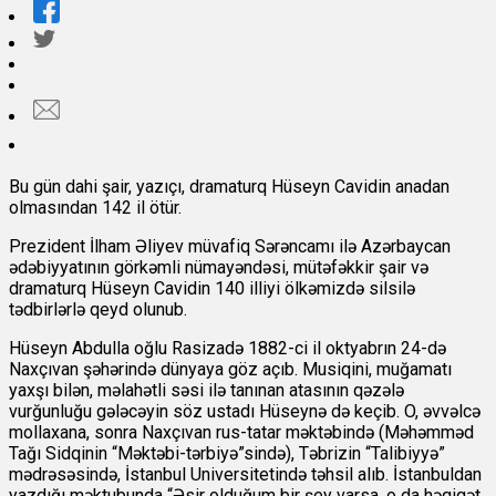
Bu gün dahi şair, yazıçı, dramaturq Hüseyn Cavidin anadan
olmasından 142 il ötür.
Prezident İlham Əliyev müvafiq Sərəncamı ilə Azərbaycan
ədəbiyyatının görkəmli nümayəndəsi, mütəfəkkir şair və
dramaturq Hüseyn Cavidin 140 illiyi ölkəmizdə silsilə
tədbirlərlə qeyd olunub.
Hüseyn Abdulla oğlu Rasizadə 1882-ci il oktyabrın 24-də
Naxçıvan şəhərində dünyaya göz açıb. Musiqini, muğamatı
yaxşı bilən, məlahətli səsi ilə tanınan atasının qəzələ
vurğunluğu gələcəyin söz ustadı Hüseynə də keçib. O, əvvəlcə
mollaxana, sonra Naxçıvan rus-tatar məktəbində (Məhəmməd
Tağı Sidqinin “Məktəbi-tərbiyə”sində), Təbrizin “Talibiyyə”
mədrəsəsində, İstanbul Universitetində təhsil alıb. İstanbuldan
yazdığı məktubunda “Əsir olduğum bir şey varsa, o da həqiqət