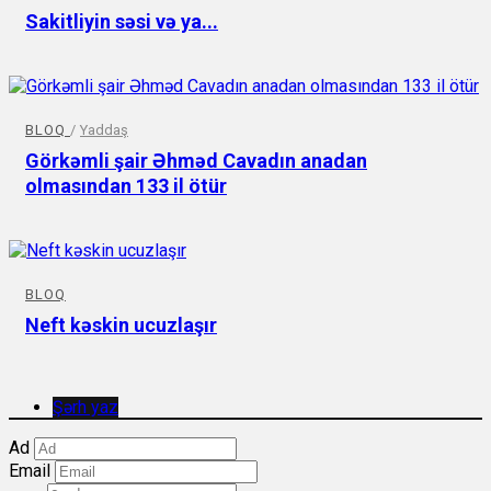
Sakitliyin səsi və ya...
BLOQ
/
Yaddaş
Görkəmli şair Əhməd Cavadın anadan
olmasından 133 il ötür
BLOQ
Neft kəskin ucuzlaşır
Şərh yaz
Ad
Email