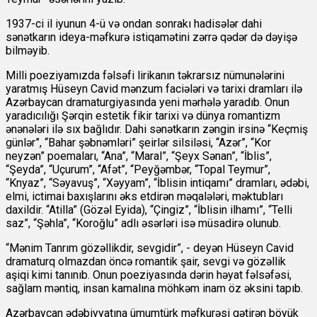
1937-ci il iyunun 4-ü və ondan sonrakı hadisələr dahi
sənətkarın ideya-məfkurə istiqamətini zərrə qədər də dəyişə
bilməyib.
Milli poeziyamızda fəlsəfi lirikanın təkrarsız nümunələrini
yaratmış Hüseyn Cavid mənzum faciələri və tarixi dramları ilə
Azərbaycan dramaturgiyasında yeni mərhələ yaradıb. Onun
yaradıcılığı Şərqin estetik fikir tarixi və dünya romantizm
ənənələri ilə sıx bağlıdır. Dahi sənətkarın zəngin irsinə “Keçmiş
günlər”, “Bahar şəbnəmləri” şeirlər silsiləsi, “Azər”, “Kor
neyzən” poemaları, “Ana”, “Maral”, “Şeyx Sənan”, “İblis”,
“Şeyda”, “Uçurum”, “Afət”, “Peyğəmbər, “Topal Teymur”,
“Knyaz”, “Səyavuş”, “Xəyyam”, “İblisin intiqamı” dramları, ədəbi,
elmi, ictimai baxışlarını əks etdirən məqalələri, məktubları
daxildir. “Atilla” (Gözəl Eyida), “Çingiz”, “İblisin ilhamı”, “Telli
saz”, “Şəhla”, “Koroğlu” adlı əsərləri isə müsadirə olunub.
“Mənim Tanrım gözəllikdir, sevgidir”, - deyən Hüseyn Cavid
dramaturq olmazdan öncə romantik şair, sevgi və gözəllik
aşiqi kimi tanınıb. Onun poeziyasında dərin həyat fəlsəfəsi,
sağlam məntiq, insan kamalına möhkəm inam öz əksini tapıb.
Azərbaycan ədəbiyyatına ümumtürk məfkurəsi gətirən böyük