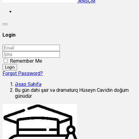
ANSÇM
Login
Remember Me
Login
Forgot Password?
Əsas Səhifə
Bu gün dahi şair və dramaturq Hüseyn Cavidin doğum
günüdür