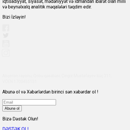
iqtisadiyyat, siyasət, mədəniyyət və idmandan ibarət olan milli
və beynəlxalq analitik məqalələri təqdim edir.
Bizi İzləyin!
Abşeron rayonu, Qobu qəsəbəsi, Çingiz Mustafayev küç 311,
VÖEN:1700455151
Abunə ol və Xəbərlərdən birinci sən xəbərdar ol !
Abunə ol
Bizə Dəstək Olun!
DƏSTƏK OL!