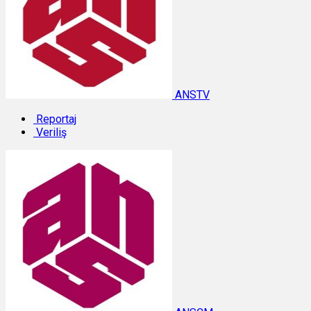
ANSTV
Reportaj
Veriliş