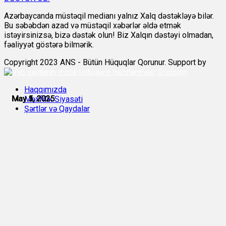
Azərbaycanda müstəqil medianı yalnız Xalq dəstəkləyə bilər.
Bu səbəbdən azad və müstəqil xəbərlər əldə etmək
istəyirsinizsə, bizə dəstək olun! Biz Xalqın dəstəyi olmadan,
fəaliyyət göstərə bilmərik.
Copyright 2023 ANS - Bütün Hüquqlar Qorunur. Support by
Scorpion
Haqqımızda
May 1, 2025
May 1, 2025
May 2, 2025
May 3, 2025
May 5, 2025
May 5, 2025
Məxfilik Siyasəti
Şərtlər və Qaydalar