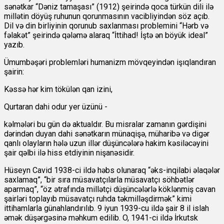
sənətkar “Dəniz tamaşası” (1912) şeirində qoca türkün dili ilə
millətin döyüş ruhunun qorunmasının vacibliyindən söz açıb.
Dil və din birliyinin qorunub saxlanması problemini “Hərb və
fəlakət” şeirində qələmə alaraq “İttihad! İştə ən böyük ideal”
yazıb.
Ümumbəşəri problemləri humanizm mövqeyindən işıqlandıran
şairin:
Kəssə hər kim tökülən qan izini,
Qurtaran dahi odur yer üzünü -
kəlmələri bu gün də aktualdır. Bu misralar zamanın gərdişini
dərindən duyan dahi sənətkarın münaqişə, müharibə və digər
qanlı olayların hələ uzun illər düşüncələrə hakim kəsiləcəyini
şair qəlbi ilə hiss etdiyinin nişanəsidir.
Hüseyn Cavid 1938-ci ildə həbs olunaraq “əks-inqilabi əlaqələr
saxlamaq”, “bir sıra müsavatçılarla müsavatçı söhbətlər
aparmaq”, “öz ətrafında millətçi düşüncələrlə köklənmiş cavan
şairləri toplayıb müsavatçı ruhda təkmilləşdirmək” kimi
ittihamlarla günahlandırılıb. 9 iyun 1939-cu ildə şair 8 il islah
əmək düşərgəsinə məhkum edilib. O, 1941-ci ildə İrkutsk