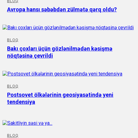
BLOQ
Avropa hansı səbəbdən zülmətə qərq oldu?
BLOQ
Bakı çoxları üçün gözlənilmədən kəsişmə
nöqtəsinə çevrildi
BLOQ
Postsovet ölkələrinin geosiyasətində yeni
tendensiya
BLOQ