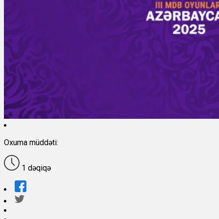
Oxuma müddəti:
1 dəqiqə