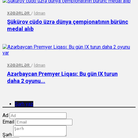
XƏBƏRLƏR
/
İdman
Şükürov cüdo üzrə dünya çempionatının bürünc
medal alıb
XƏBƏRLƏR
/
İdman
Azərbaycan Premyer Liqası: Bu gün IX turun
daha 2 oyunu...
Şərh yaz
Ad
Email
Şərh