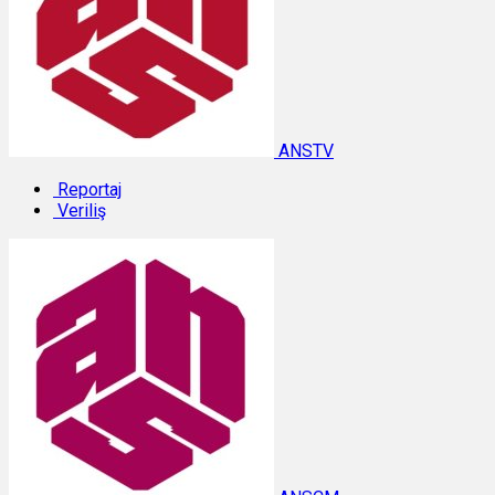
ANSTV
Reportaj
Veriliş