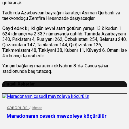
götürəcək.
Tədbirdə Azərbaycan bayrağını karateçi Asiman Qurbanlı və
taekvondoçu Zemfira Həsənzadə daşıyacaqlar.
Qeyd edək ki, iki gün əvvəl start götürən yarışa 13 ölkədən 1
624 idmançı və 2 337 nümayəndə qatılıb. Turnirdə Azərbaycanı
340, Pakistanı 4, Rusiyanı 262, Özbəkistanı 254, Belarusu 240,
Qazaxıstanı 147, Tacikistanı 144, Qırğızıstanı 126,
Türkmənistanı 48, Türkiyəni 38, Kubanı 11, Küveyti 6, Omanı isə
4 idmançı təmsil edir.
Yarışın bağlanış mərasimi oktyabrın 8-də, Gəncə şəhər
stadionunda baş tutacaq.
Əlaqəli Xəbərlər
XƏBƏRLƏR
/
İdman
Maradonanın cəsədi mavzoleyə köçürülür