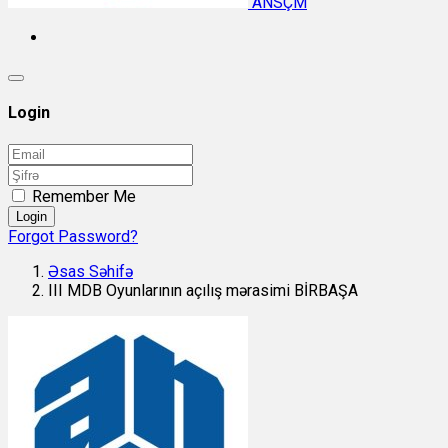
ANSÇM
Login
Remember Me
Login
Forgot Password?
Əsas Səhifə
III MDB Oyunlarının açılış mərasimi BİRBAŞA