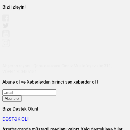
Bizi İzləyin!
Abşeron rayonu, Qobu qəsəbəsi, Çingiz Mustafayev küç 311,
VÖEN:1700455151
Abunə ol və Xəbərlərdən birinci sən xəbərdar ol !
Abunə ol
Bizə Dəstək Olun!
DƏSTƏK OL!
Azərbaycanda müstəqil medianı yalnız Xalq dəstəkləyə bilər.