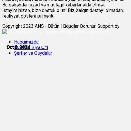
Bu səbəbdən azad və müstəqil xəbərlər əldə etmək
istəyirsinizsə, bizə dəstək olun! Biz Xalqın dəstəyi olmadan,
fəaliyyət göstərə bilmərik.
Copyright 2023 ANS - Bütün Hüquqlar Qorunur. Support by
Scorpion
Haqqımızda
Oct 2, 2024
Oct 2, 2024
Oct 3, 2024
Oct 4, 2024
Oct 4, 2024
Oct 5, 2024
Məxfilik Siyasəti
Şərtlər və Qaydalar