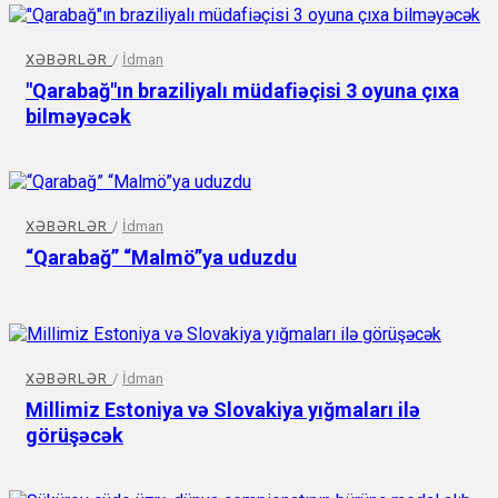
XƏBƏRLƏR
/
İdman
"Qarabağ"ın braziliyalı müdafiəçisi 3 oyuna çıxa
bilməyəcək
XƏBƏRLƏR
/
İdman
“Qarabağ” “Malmö”ya uduzdu
XƏBƏRLƏR
/
İdman
Millimiz Estoniya və Slovakiya yığmaları ilə
görüşəcək