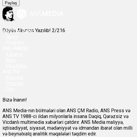
Paylaş
Döyüş Alnınıza Yazılıb! 2/216
ANS
ÇM Radio
-
Yayım
- Proqram
ANS
PRESS
-
Xəbərlər
-
Bloq
-
Müsahibə
ANS
TV
-
Reportaj
-
Proqram
-
Film
Bizə İnanın!
ANS Media-nın bölmələri olan ANS ÇM Radio, ANS Press və
ANS TV 1988-ci ildən milyonlarla insana Dəqiq, Qərəzsiz və
Vicdanlı multimedia xəbərləri çatdırır. ANS Media maliyyə,
iqtisadiyyat, siyasət, mədəniyyət və idmandan ibarət olan milli
və beynəlxalq analitik məqalələri təqdim edir.